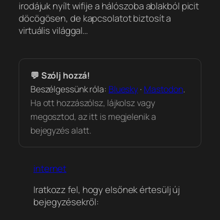
irodájuk nyílt wifije a hálószoba ablakból picit
döcögösen, de kapcsolatot biztosít a
virtuális világgal…
💬 Szólj hozzá!
Beszélgessünk róla:
Bluesky
·
Mastodon
.
Ha ott hozzászólsz, lájkolsz vagy
megosztod, az itt is megjelenik a
bejegyzés alatt.
internet
Iratkozz fel, hogy elsőnek értesülj új
bejegyzésekről: