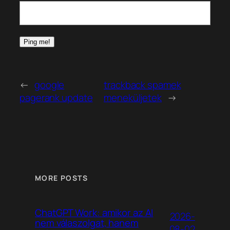
←
google
trackback spamek
pagerank update
meneküljetek
→
MORE POSTS
ChatGPT Work: amikor az AI
2026-
nem válaszolgat, hanem
08-02