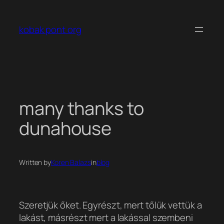
Ugrás
a
kobak pont org
tartalomhoz
many thanks to
dunahouse
Written by
Koren Balazs
in
blog
Szeretjük őket. Egyrészt, mert tőlük vettük a
lakást, másrészt mert a lakással szembeni