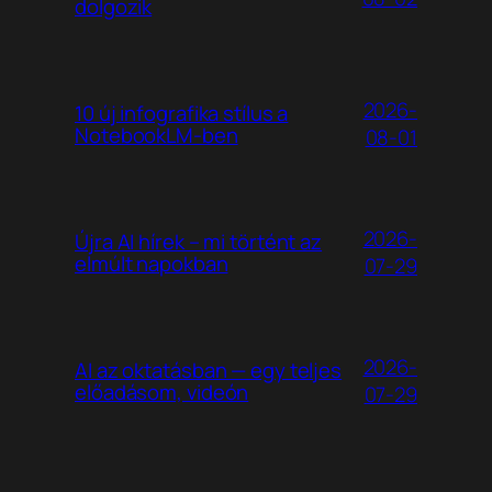
dolgozik
2026-
10 új infografika stílus a
NotebookLM-ben
08-01
2026-
Újra AI hírek – mi történt az
elmúlt napokban
07-29
2026-
AI az oktatásban — egy teljes
előadásom, videón
07-29