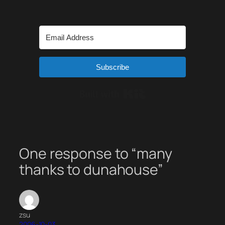
Subscribe
Built with Kit
One response to “many
thanks to dunahouse”
zsu
2006-10-03