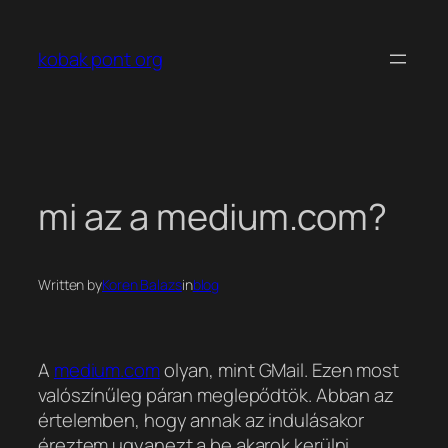
Ugrás
a
kobak pont org
tartalomhoz
mi az a medium.com?
Written by
Koren Balazs
in
blog
A
medium.com
olyan, mint GMail. Ezen most
valószínűleg páran meglepődtök. Abban az
értelemben, hogy annak az indulásakor
éreztem ugyanezt a be akarok kerülni