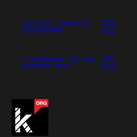
2026-
Újra AI hírek – mi történt az
elmúlt napokban
07-29
2026-
AI az oktatásban — egy teljes
előadásom, videón
07-29