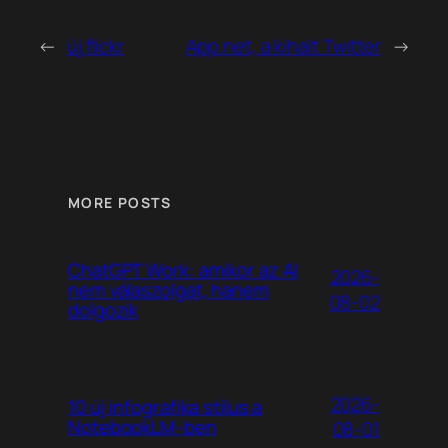
←
új flickr
App.net, a kihalt Twitter
→
MORE POSTS
ChatGPT Work: amikor az AI
2026-
nem válaszolgat, hanem
08-02
dolgozik
2026-
10 új infografika stílus a
NotebookLM-ben
08-01