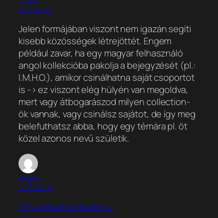
_alesi_
2013-05-27
Jelen formájában viszont nem igazán segíti
kisebb közösségek létrejöttét. Engem
például zavar, ha egy magyar felhasználó
angol kollekcióba pakolja a bejegyzését (pl.:
I.M.H.O.), amikor csinálhatna saját csoportot
is -> ez viszont elég hülyén van megoldva,
mert vagy átbogarászod milyen collection-
ök vannak, vagy csinálsz sajátot, de így meg
belefuthatsz abba, hogy egy témára pl. öt
közel azonos nevű születik.
oxigen
2013-05-27
http://www.marquee.by