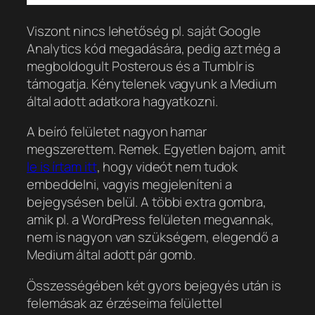
Viszont nincs lehetőség pl. saját Google
Analytics kód megadására, pedig azt még a
megboldogult Posterous és a Tumblr is
támogatja. Kénytelenek vagyunk a Medium
által adott adatkora hagyatkozni.
A beíró felületet nagyon hamar
megszerettem. Remek. Egyetlen bajom, amit
le is írtam itt
, hogy videót nem tudok
embeddelni, vagyis megjeleníteni a
bejegysésen belül. A többi extra gombra,
amik pl. a WordPress felületen megvannak,
nem is nagyon van szükségem, elegendő a
Medium által adott pár gomb.
Összességében két gyors bejegyés után is
felemásak az érzéseima felülettel