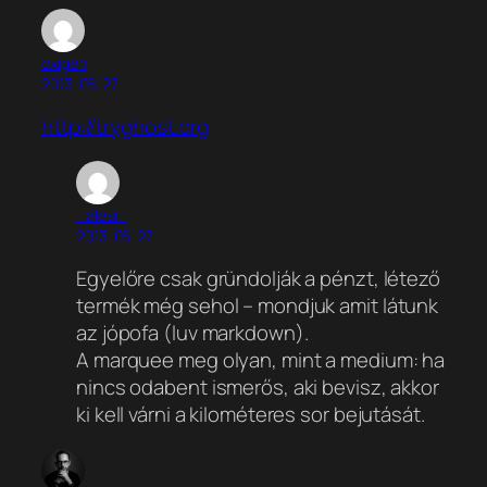
oxigen
2013-05-27
http://tryghost.org
_alesi_
2013-05-27
Egyelőre csak gründolják a pénzt, létező
termék még sehol – mondjuk amit látunk
az jópofa (luv markdown).
A marquee meg olyan, mint a medium: ha
nincs odabent ismerős, aki bevisz, akkor
ki kell várni a kilométeres sor bejutását.