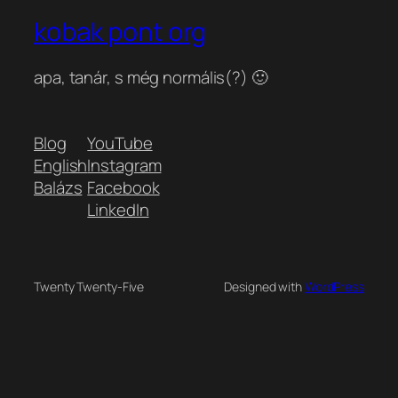
kobak pont org
apa, tanár, s még normális(?) 🙂
Blog
YouTube
English
Instagram
Balázs
Facebook
LinkedIn
Twenty Twenty-Five
Designed with
WordPress