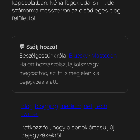
kapcsolatban. Néha fogok oda is írni, de
számomra messze van az elsődleges blog
felülettől.
💬 Szólj hozzá!
Beszélgessünk róla:
Bluesky
·
Mastodon
.
Ha ott hozzászólsz, lájkolsz vagy
megosztod, az itt is megjelenik a
bejegyzés alatt.
blog
blogging
medium
net
tech
twitter
Iratkozz fel, hogy elsőnek értesülj új
bejegyzésekről: