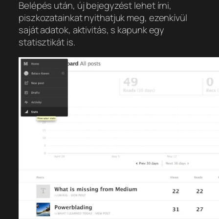
Belépés után, új bejegyzést lehet írni,
piszkozatainkat nyithatjuk meg, ezenkívül
saját adatok, aktivitás, s kapunk egy
statisztikát is.