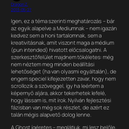
Dragon Z.
2013-05-27
Igen, ez a téma szerinti meghatározás – bár
az egyik alapelve a Mediumnak – nem igazán
kedvez sem a honi tartalomnak, sem a
kreativitásnak, amit viszont maga a médium
(pun intended) hivatott előcsalogatni. A
szerkesztőfelület majdnem tökéletes: még
nem néztem meg minden beállítási
lehetőséget (ha van olyasmi egyáltalán), de
engem speciel kifejezetten zavar, hogy nem
scrollozik a szöveggel, így ha leértem a
képernyő aljára, akkor tekerhetek lefelé,
hogy lássam is, mit írok. Nyilván fejlesztési
fázisban van még sok részlet, de azért ez
talán mégis alapvető dolog lenne.
A Ghost ígéretes – meglátjuk, mi lesz belőle,