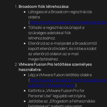
Broadcom fiók létrehozása:
Látogass el a Broadcom regisztrációs
oldalra
(
https://profile.broadcom.com/web/registrati
Töltsd ki a regisztrációs űrlapot a
szükséges adatokkal fiók
létrehozásához.
Ellenőrizd az e-mailjeidet a Broadcomtól
kapott ellenőrző kódért, és írd be a kódot
az ellenőrző oldalon az e-mail
megerősítéséhez.
VMware Fusion Pro letöltése személyes
használatra:
Lépj a VMware Fusion letöltési oldalra
(
https://support.broadcom.com/group/ecx/p
subfamily=VMware+Fusion
).
Kattints a „VMware Fusion Pro for
Personal Use” legújabb verziójára.
Jelöld be az „Elfogadom a Felhasználási
Feltételeket” melletti négyzetet.