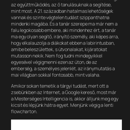
az együttműködés, az ő tanulásuknak a segítése,
mint most. A 21. században hatalmas lehetőségek
vannak és szinte végtelen tudást szippanthatna
mindenki magába. És a tanár szerepe ma már nem a
falu legokosabb embere, aki mindenhez ért, a tanár
ma egy olyan segítő, irányító személy, aki képes arra,
hogy elkalauzolja a diákokat ebben a labirintusban,
amibe beleszülettek, s útvonalakat, kijáratokat
mutasson nekik. Nem fog tudni mindegyikkel
egyesével végigmenni ezen az úton, de az
emberség, a személyes jelenlét, az iránymutatás a
mai világban sokkal fontosabb, mint valaha.
Amikor sokan temetik a tárgyi tudást, mert ott a
zsebünkben az Internet, a Google kereső, most már
a Mesterséges Intelligencia is, akkor álljunk meg egy
kicsit és lépjünk hátra egyet. Menjünk végig a lenti
flowcharton.