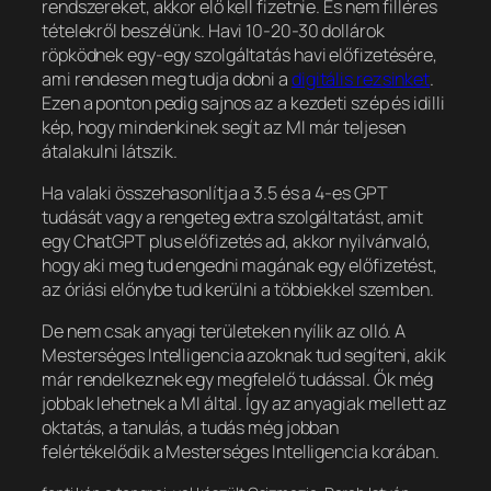
rendszereket, akkor elő kell fizetnie. És nem filléres
tételekről beszélünk. Havi 10-20-30 dollárok
röpködnek egy-egy szolgáltatás havi előfizetésére,
ami rendesen meg tudja dobni a
digitális rezsinket
.
Ezen a ponton pedig sajnos az a kezdeti szép és idilli
kép, hogy mindenkinek segít az MI már teljesen
átalakulni látszik.
Ha valaki összehasonlítja a 3.5 és a 4-es GPT
tudását vagy a rengeteg extra szolgáltatást, amit
egy ChatGPT plus előfizetés ad, akkor nyilvánvaló,
hogy aki meg tud engedni magának egy előfizetést,
az óriási előnybe tud kerülni a többiekkel szemben.
De nem csak anyagi területeken nyílik az olló. A
Mesterséges Intelligencia azoknak tud segíteni, akik
már rendelkeznek egy megfelelő tudással. Ők még
jobbak lehetnek a MI által. Így az anyagiak mellett az
oktatás, a tanulás, a tudás még jobban
felértékelődik a Mesterséges Intelligencia korában.