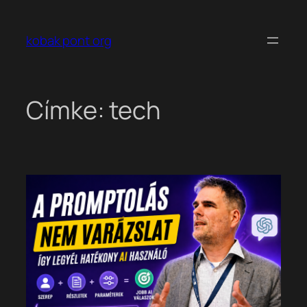
Ugrás
a
kobak pont org
tartalomhoz
Címke:
tech