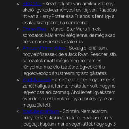
HBO Max
– Kezdetek óta van, amikor volt egy
akció, így kedvezményes havi díj van. Ráadásul
itt van a Harry Potter és a Friends is fent, így a
család kivégezne, ha nem lenne.
Disney Plus
– Marvel, Star Wars filmek,
sorozatok. Már ennyi elég lenne, de még akad
néha más érdekes tartalom is.
Amazon Prime Video
– Sokáig ellenálltam,
hogy előfizessek, de a Jack Ryan, Reacher, stb.
sorozatok miatt mégis meginogtam és
rányomtam az előfizetésre. Egyébként a
legkedvezőbb áru streaming szolgáltatás.
Spotify family
– amint elkezdtek a gyerekek is
zenét hallgatni, fenntarthatatlan volt, hogy ne
legyen családi csomag. Ahol lehet, igyekszem
óvni őket a reklámoktól, így a döntés gyorsan
megszületett.
Youtube premium
– Szintén. Nem akarom,
hogy reklámokon nőjenek fel. Ráadásul én is
idegbajt kaptam már a végén attól, hogy egy 3