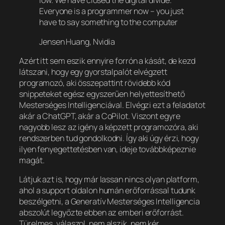
low. We have closed the digital divide.
Everyone is a programmer now – you just
have to say something to the computer
Jensen Huang, Nvidia
Azért itt sem eszik ennyire forrón a kását, de kezd
látszani, hogy egy gyorstalpalót elvégzett
programozó, aki összepattint rövidebb kód
snippeteket egész egyszerűen helyettesíthető
Mesterséges Intelligenciával. Elvégzi ezt a feladatot
akár a ChatGPT, akár a CoPilot. Viszont egyre
nagyobb lesz az igény a képzett programozóra, aki
rendszerben tud gondolkodni. Így aki úgy érzi, hogy
ilyen fenyegettetésben van, ideje továbbképeznie
magát.
Látjuk azt is, hogy már lassan nincs olyan platform,
ahol a support oldalon humán erőforrással tudunk
beszélgetni, a Generatív Mesterséges Intelligencia
abszolút legyőzte ebben az emberi erőforrást.
Türelmes, válaszol, nem alszik, nem kér