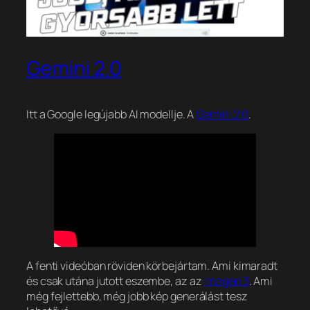
Gemini 2.0
Itt a Google legújabb AI modellje. A
Gemini 2.0
.
A fenti videóban röviden körbejártam. Ami kimaradt
és csak utána jutott eszembe, az az
Imagen 3
. Ami
még fejlettebb, még jobb kép generálást tesz