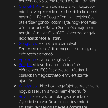
perces video 5 percig tartott a reklámok miatt.
ChatGPT Pro
– tanítás miatt is kell, képzések
miatt is. Meg egyébként is okos dolgokra lehet
használni. Bár a Google Gemini megjelenése
óta erősen gondolkodom rajta, hogy érdemes-
e fenntartani. A Bard a Gemini óta majdnem
annyira jó, mint a ChatGPT. Lévén ez az egyik
legdrágább tétel a listán.
Google one
– kinőttem a tárhelyet.
Szerencsére családilag megosztható, így egy
előfizetés elegendő.
Apple one
– same in English 🙂
Bergfex
ski/wetter app – hó, időjárás
előrejelzés, 1500 Ft az éves díj, ráadásul
családban megosztható, ennyiért szinte
ajándék
Windy app
– kite-hoz, hogy fájdítsam a szívem,
hogy jó szél van, amikor nem érek rá. 🙂
Revolut
– kell a számtalan gyerekfiókhoz.
Gyerekeknek van Revolut kids, így emiatt
szükség van sajnos az éves előfizetésre.