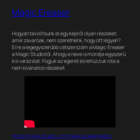
Magic Ereaser
Hogyan távolítsunk el egy képről olyan részeket,
amik zavaróak, nem szeretnénk, hogy ott legyen?
Erre a legegyszerűbb célszerszám a Magic Ereaser
a Magic Studiotól. Ahogy a neve is mondja egyszerű
kis varázslat. Fogjuk az egeret és lehúzzuk róla a
nem kívánatos részeket.
https://magicstudio.com/magiceraser/editor