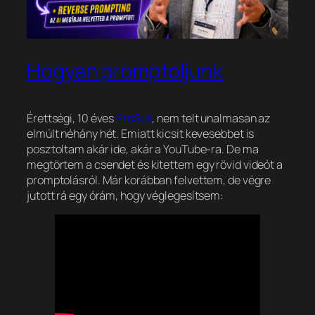
Hogyan promptoljunk
Érettségi, 10 éves
ProSuli
, nem telt unalmasan az
elmúlt néhány hét. Emiatt kicsit kevesebbet is
posztoltam akár ide, akár a YouTube-ra. De ma
megtörtem a csendet és kitettem egy rövid videót a
promptolásról. Már korábban felvettem, de végre
jutott rá egy órám, hogy véglegesítsem: