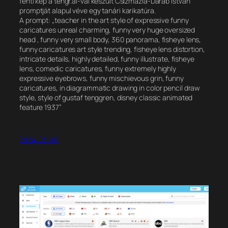
fenti kép a tengr.ai-val készült Csizmazia-Darab István
promptját alapul véve egy tanári karikatúra.
A prompt: „teacher in the art style of expressive funny
caricatures unreal charming, funny very huge oversized
head , funny very small body, 360 panorama, fisheye lens,
funny caricatures art style trending, fisheye lens distortion,
intricate details, highly detailed, funny illustrate, fisheye
lens, comedic caricatures, funny extremely highly
expressive eyebrows, funny mischievous grin, funny
caricatures, in diagrammatic drawing in color pencil draw
style, style of gustaf tenggren, disney classic animated
feature 1937”
2024-03-06