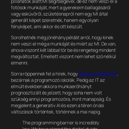
pillanatok alatt MI segítségével, de ez nem veszi el a
fotósok munkáját, mert a gyerekeim ballagásáról
vagy esküvőről, születésnapról nem egy MI által
generált képet szeretnék, hanem egy olyan
fényképet, ami akkor és ott készült.
Sorolhatnék még jónéhány példát arról, hogy kinek
nem veszi el még a munkáját és miért az MI. De van,
ahova viszont két lábbal tör be és rengeteg mindent
megváltoztat. Emellett viszont nem lehet szó nélkül
elmenni.
Sorra röppennek fel a hírek, hogy
bezárt a Green Fox
,
bezárnak a programozó iskolák. Pedig az IT az
elmúlt években akkora munkaerőhiányt
prognosztizált és jelzett, hogy soha nem volt
szükség annyi programozóra, mint manapság. És
megjelent a generatív AI és ezen a téren óriási
változások történtek, történnek a mai napig.
The programming barrier is incredibly