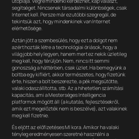
utópiája. Végre mindenki kérdezhet, kap választ,
segítséget. Nincsenek társadalmi különbségek, csak
Internet kell. Persze már ezutóbbi szegregál, de
tekintsük azt, hogy mindenkinek van Internet
elérhetősége.
Aztán jött a szembesülés, hogy ezt a dolgot nem
azért hozták létre a technológiai óriások, hogy a
világ jobb hely legyen, hanem mert ez nekik üzletileg
meg kell, hogy térüljön. Nem, nincs itt semmi
gonoszság a háttérben, csak üzlet. Ha bemegyünk a
boltba egy kifliért, akkor természetes, hogy fizetünk
érte, hiszen a bolt beszerezte, a pék megsütötte,
valaki odaszállította, stb. Az a hihetetlen számítási
kapacitás, ami a Mesterséges Intelligencia
platformok mögött áll (a kutatás, fejlesztésekről,
amik ezt megelőzték nem is beszélve), azt valakinek
meg kell fizetnie.
És eljött az előfizetéses MI kora. Amikor ha valaki
tényleg eredményesen szeretné használni a