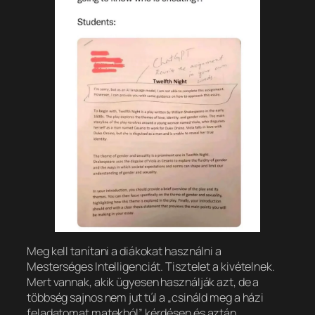
Meg kell tanítani a diákokat használni a
Mesterséges Intelligenciát. Tisztelet a kivételnek.
Mert vannak, akik ügyesen használják azt, de a
többség sajnos nem jut túl a „csináld meg a házi
feladatomat matekból” kérdésen és aztán