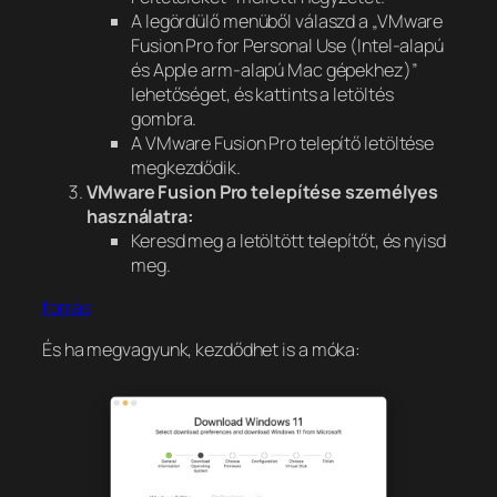
A legördülő menüből válaszd a „VMware
Fusion Pro for Personal Use (Intel-alapú
és Apple arm-alapú Mac gépekhez)”
lehetőséget, és kattints a letöltés
gombra.
A VMware Fusion Pro telepítő letöltése
megkezdődik.
VMware Fusion Pro telepítése személyes
használatra:
Keresd meg a letöltött telepítőt, és nyisd
meg.
forrás
És ha megvagyunk, kezdődhet is a móka: