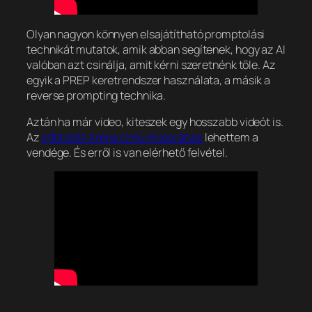
Olyan nagyon könnyen elsajátítható promptolási
technikát mutatok, amik abban segítenek, hogy az AI
valóban azt csinálja, amit kérni szeretnénk tőle. Az
egyik a PREP keretrendszer használata, a másik a
reverse prompting technika.
Aztán ha már video, kiteszek egy hosszabb videót is.
Az
inforádió Aréna című műsorának
lehettem a
vendége. És erről is van elérhető felvétel.