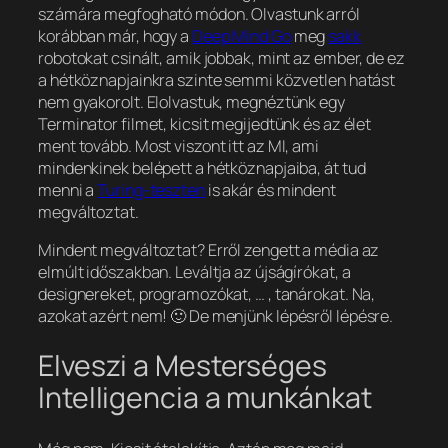
számára megfogható módon. Olvastunk arról
korábban már, hogy a
Deep Mind Go
meg
sakk
robotokat csinált, amik jobbak, mint az ember, de ez
a hétköznapjainkra szinte semmi közvetlen hatást
nem gyakorolt. Elolvastuk, megnéztünk egy
Terminator filmet, kicsit megijedtünk és az élet
ment tovább. Most viszont itt az MI, ami
mindenkinek belépett a hétköznapjaiba, át tud
menni a
Turing-teszten
is akár és mindent
megváltoztat.
Mindent megváltoztat? Erről zengett a média az
elmúlt időszakban. Leváltja az újságírókat, a
designereket, programozókat, … , tanárokat. Na,
azokat azért nem! 🙂 De menjünk lépésről lépésre.
Elveszi a Mesterséges
Intelligencia a munkánkat