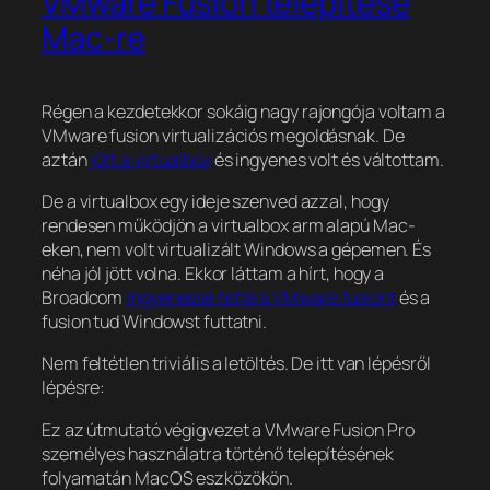
VMware Fusion telepítése
Mac-re
Régen a kezdetekkor sokáig nagy rajongója voltam a
VMware fusion virtualizációs megoldásnak. De
aztán
jött a virtualbox
és ingyenes volt és váltottam.
De a virtualbox egy ideje szenved azzal, hogy
rendesen működjön a virtualbox arm alapú Mac-
eken, nem volt virtualizált Windows a gépemen. És
néha jól jött volna. Ekkor láttam a hírt, hogy a
Broadcom
ingyenessé tette a VMware fusiont
és a
fusion tud Windowst futtatni.
Nem feltétlen triviális a letöltés. De itt van lépésről
lépésre:
Ez az útmutató végigvezet a VMware Fusion Pro
személyes használatra történő telepítésének
folyamatán MacOS eszközökön.