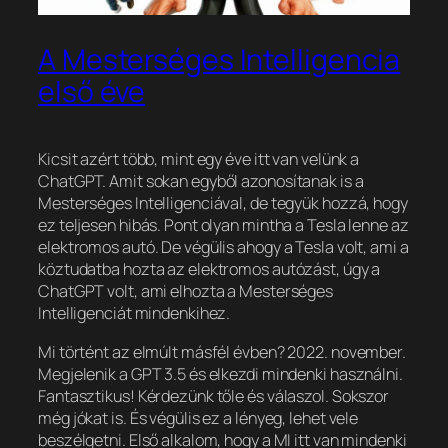
A Mesterséges Intelligencia
első éve
Kicsit azért több, mint egy éve itt van velünk a
ChatGPT. Amit sokan egyből azonosítanak is a
Mesterséges Intelligenciával, de tegyük hozzá, hogy
ez teljesen hibás. Pont olyan mintha a Tesla lenne az
elektromos autó. De végülis ahogy a Tesla volt, ami a
köztudatba hozta az elektromos autózást, úgy a
ChatGPT volt, ami elhozta a Mesterséges
Intelligenciát mindenkihez.
Mi történt az elmúlt másfél évben? 2022. november.
Megjelenik a GPT 3.5 és elkezdi mindenki használni.
Fantasztikus! Kérdezünk tőle és válaszol. Sokszor
még jókat is. És végülis ez a lényeg, lehet vele
beszélgetni. Első alkalom, hogy a MI itt van mindenki