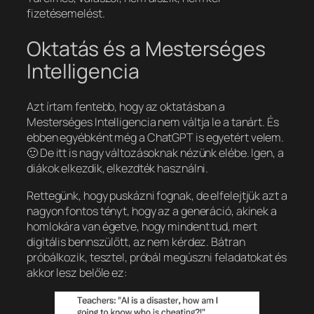
fizetésemelést.
Oktatás és a Mesterséges
Intelligencia
Azt írtam fentebb, hogy az oktatásban a
Mesterséges Intelligencia nem váltja le a tanárt. És
ebben egyébként még a ChatGPT is egyetért velem.
🙂 De itt is nagy változásoknak nézünk elébe. Igen, a
diákok elkezdik, elkezdték használni.
Rettegünk, hogy puskázni fognak, de elfelejtjük azt a
nagyon fontos tényt, hogy az a generáció, akinek a
homlokára van égetve, hogy mindent tud, mert
digitális bennszülőtt, az nem kérdez. Bátran
próbálkozik, tesztel, próbál megúszni feladatokat és
akkor lesz belőle ez: