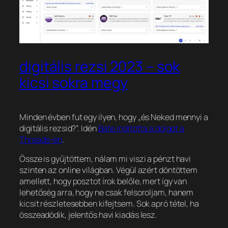
digitális rezsi 2023 – sok
kicsi sokra megy
Minden évben fut egy ilyen, hogy „és Neked mennyi a
digitális rezsid?”. Idén
Bate indította a dolgot a
Threads-en
.
Össze is gyűjtöttem, nálam mi viszi a pénzt havi
szinten az online világban. Végül azért döntöttem
amellett, hogy posztot írok belőle, mert így van
lehetőség arra, hogy ne csak felsoroljam, hanem
kicsit részletesebben kifejtsem. Sok apró tétel, ha
összeadódik, jelentős havi kiadás lesz.