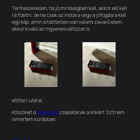
Természetesen, ha jó minőségben kell, akkor elő kell
rá fizetni, de ha csak az instára vagy a jófogásra kell
egy kép, amin a háttérben van valami zavaró elem,
akkor kiváló az ingyenes változat is.
előtte / utána
Köszönet a
tanárblog
csapatának a linkért. Ezt nem
ismertem korábban.