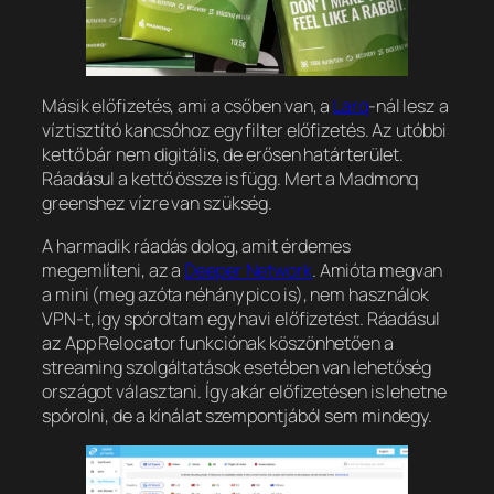
Másik előfizetés, ami a csőben van, a
Larq
-nál lesz a
víztisztító kancsóhoz egy filter előfizetés. Az utóbbi
kettő bár nem digitális, de erősen határterület.
Ráadásul a kettő össze is függ. Mert a Madmonq
greenshez vízre van szükség.
A harmadik ráadás dolog, amit érdemes
megemlíteni, az a
Deeper Network
. Amióta megvan
a mini (meg azóta néhány pico is), nem használok
VPN-t, így spóroltam egy havi előfizetést. Ráadásul
az App Relocator funkciónak köszönhetően a
streaming szolgáltatások esetében van lehetőség
országot választani. Így akár előfizetésen is lehetne
spórolni, de a kínálat szempontjából sem mindegy.