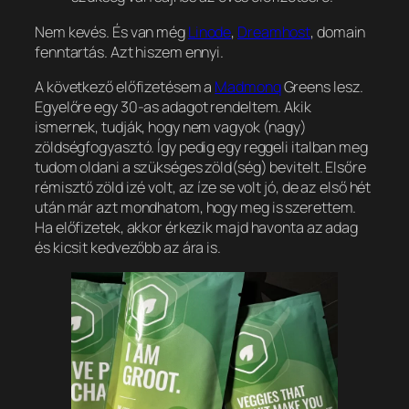
Nem kevés. És van még
Linode
,
Dreamhost
, domain
fenntartás. Azt hiszem ennyi.
A következő előfizetésem a
Madmonq
Greens lesz.
Egyelőre egy 30-as adagot rendeltem. Akik
ismernek, tudják, hogy nem vagyok (nagy)
zöldségfogyasztó. Így pedig egy reggeli italban meg
tudom oldani a szükséges zöld(ség) bevitelt. Elsőre
rémisztő zöld izé volt, az íze se volt jó, de az első hét
után már azt mondhatom, hogy meg is szerettem.
Ha előfizetek, akkor érkezik majd havonta az adag
és kicsit kedvezőbb az ára is.