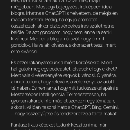
Még nem. Kicsit átalakítja. Aztán meg majd
mégjobban. Most egy bejegyzést írok éppen ide a
blogra. Írhatná a ChatGPT is helyettem, de mégis én
magam teszem. Pedig, ha egy jó promptot
összehozok, akkor biztos érdekes írás születhetne
belőle. De azt gondolom, hogy nem lenne rá senki
kiváncsi. Mert ez a blog arról szól, hogy én mit
gondolok. Ha valaki olvassa, akkor azért teszi, mert
erre kiváncsi.
És ezzel rákanyarodunk a miért kérdésekre. Miért
hallgatok meg egy podcastet, olvasok el egy cikket?
Mert valaki véleményére vagyok kiváncsi. Olyanéra,
akinek tudom, hogy releváns a véleménye az adott
témában. És nem arra, hogy mit tud összekalapálni a
Mesterséges Intelligencia. Természetesen, ha
gyorsan akarok információt szerezni egy témában,
akkor kiválóan használható a ChatGPT, Bing, Gemini,
… hogy összegyűjtse és rendszerezze a tartalmakat.
Fantasztikus képeket tudunk készíteni ma már