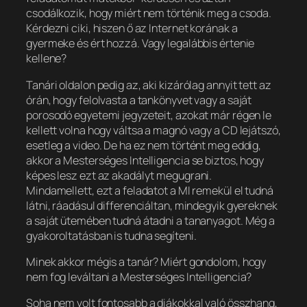
csodálkozik, hogy miért nem történik meg a csoda.
Kérdezni ciki, hiszen ő az Internet korának a
gyermeke és ért hozzá. Vagy legalábbis értenie
kellene?
Tanári oldalon pedig az, aki kizárólag annyit tett az
órán, hogy felolvasta a tankönyvet vagy a saját
porosodó egyetemi jegyzeteit, azokat már régen le
kellett volna hogy váltsa a magnó vagy a CD lejátszó,
esetleg a video. De ha ez nem történt meg eddig,
akkor a Mesterséges Intelligencia se biztos, hogy
képes lesz ezt az akadályt megugrani.
Mindamellett, ezt a feladatot a MI remekül el tudná
látni, ráadásul differenciáltan, mindegyik gyereknek
a saját ütemében tudná átadni a tananyagot. Még a
gyakoroltatásban is tudna segíteni.
Minek akkor mégis a tanár? Miért gondolom, hogy
nem fog leváltani a Mesterséges Intelligencia?
Soha nem volt fontosabb a diákokkal való összhang,