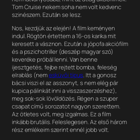
Tom Cruise nekem soha nem volt kedvenc
szinészem. Ezután se lesz.
Nos, kezdjük az elején! A film keményen
indul. Rögtön értettem a 16-os karika mit
keresett a vásznon. Ezután a jópofa akciófilm
és a pszichotriller (deszép magyar szó)
keveréke próbál lenni. Van benne
ijesztgetés, fejbe rejtett bomba, feleség
elrablás (nem
esküvői típus
. Itt a gonosz
bácsi viszi el az asszonyt, s nem elég pár
kupica pálinkát inni a visszaszerzéshez),
meg sok-sok lövöldözés. Régen a szuper
csapat című sorozatot nagyon szerettem.
Az ötletes volt, meg izgalmas. Ez a film
inkább brutális. Feleslegesen. Az első három
rész emlékeim szerint ennél jobb volt.