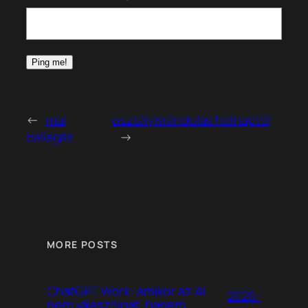
←
mai
osztálykirándulás holnaptól
ballagás
→
MORE POSTS
ChatGPT Work: amikor az AI
2026-
nem válaszolgat, hanem