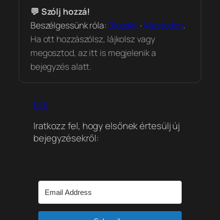
💬 Szólj hozzá!
Beszélgessünk róla:
Bluesky
·
Mastodon
.
Ha ott hozzászólsz, lájkolsz vagy
megosztod, az itt is megjelenik a
bejegyzés alatt.
film
Iratkozz fel, hogy elsőnek értesülj új
bejegyzésekről: