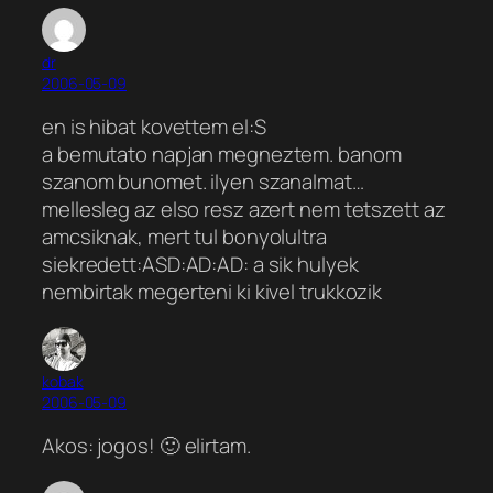
dr
2006-05-09
en is hibat kovettem el:S
a bemutato napjan megneztem. banom
szanom bunomet. ilyen szanalmat…
mellesleg az elso resz azert nem tetszett az
amcsiknak, mert tul bonyolultra
siekredett:ASD:AD:AD: a sik hulyek
nembirtak megerteni ki kivel trukkozik
kobak
2006-05-09
Akos: jogos! 🙂 elirtam.