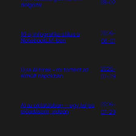
08-02
dolgozik
2026-
10 új infografika stílus a
NotebookLM-ben
08-01
2026-
Újra AI hírek – mi történt az
elmúlt napokban
07-29
2026-
AI az oktatásban — egy teljes
előadásom, videón
07-29