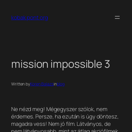
Ugrás
a
kobak pont org
tartalomhoz
mission impossible 3
Written by
Koren Balazs
in
blog
Ne nézd meg! Mégegyszer szólok, nem
érdemes. Persze, ha ezután is úgy döntesz,
magadra vess! Nem jó film. Látványos, de
nem látványosabb, mint az átlag akciófilmek.