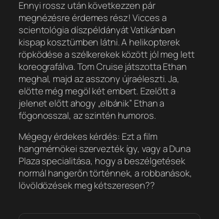
Ennyi rossz után következzen pár
megnézésre érdemes rész! Vicces a
scientológia díszpéldányát Vatikánban
kispap kosztümben látni. A helikopterek
röpködése a szélkerekek között jól meg lett
koreografálva. Tom Cruise játszotta Ethan
meghal, majd az asszony újraéleszti. Ja,
elötte még megöl két embert. Ezelőtt a
jelenet előtt ahogy „elbánik” Ethan a
főgonosszal, az szintén humoros.
Mégegy érdekes kérdés: Ezt a film
hangmérnökei szervezték így, vagy a Duna
Plaza specialitása, hogy a beszélgetések
normál hangerőn történnek, a robbanások,
lövöldözések meg kétszeresen??