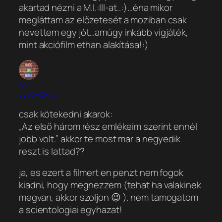
akartad nézni a M.I.:III-at..:)…éna mikor
megláttam az előzetesét a moziban csak
nevettem egy jót…amúgy inkább vígjáték,
mint akciófilm ethan alakítása!:)
Akos
2006-05-08
csak kötekedni akarok:
„Az első három rész emlékeim szerint ennél
jobb volt.” akkor te most mar a negyedik
reszt is lattad??
ja, es ezert a filmert en penzt nem fogok
kiadni, hogy megnezzem (tehat ha valakinek
megvan, akkor szoljon 😉 ). nem tamogatom
a scientologiai egyhazat!