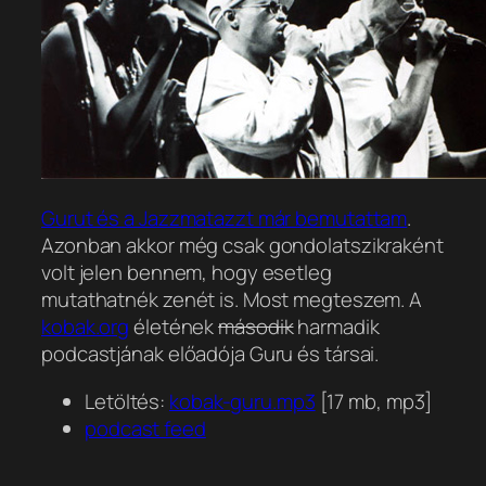
Gurut és a Jazzmatazzt már bemutattam
.
Azonban akkor még csak gondolatszikraként
volt jelen bennem, hogy esetleg
mutathatnék zenét is. Most megteszem. A
kobak.org
életének
második
harmadik
podcastjának előadója Guru és társai.
Letöltés:
kobak-guru.mp3
[17 mb, mp3]
podcast feed