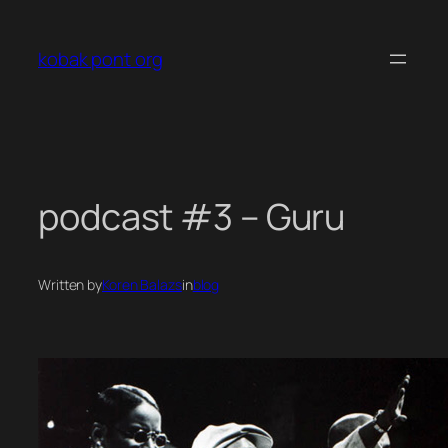
Ugrás
a
kobak pont org
tartalomhoz
podcast #3 – Guru
Written by
Koren Balazs
in
blog