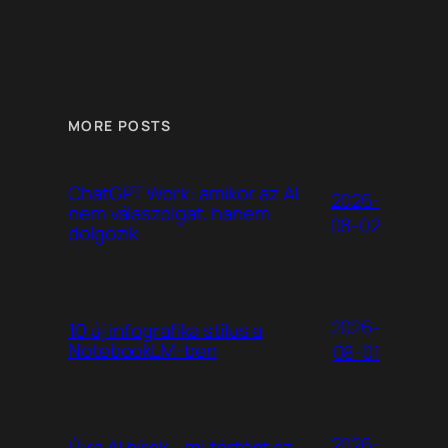
MORE POSTS
ChatGPT Work: amikor az AI
2026-
nem válaszolgat, hanem
08-02
dolgozik
2026-
10 új infografika stílus a
NotebookLM-ben
08-01
2026-
Újra AI hírek – mi történt az