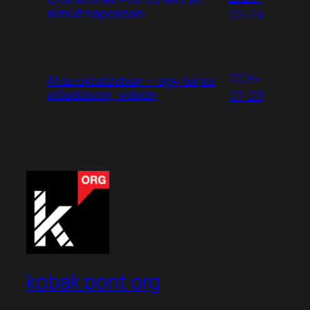
elmúlt napokban
07-29
2026-
AI az oktatásban — egy teljes
előadásom, videón
07-29
kobak pont org