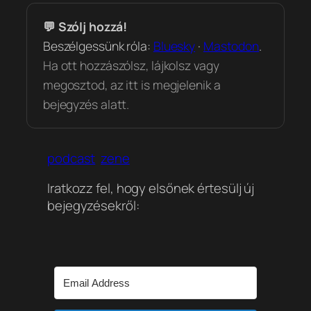
💬 Szólj hozzá!
Beszélgessünk róla:
Bluesky
·
Mastodon
.
Ha ott hozzászólsz, lájkolsz vagy
megosztod, az itt is megjelenik a
bejegyzés alatt.
podcast
zene
Iratkozz fel, hogy elsőnek értesülj új
bejegyzésekről: