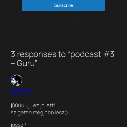
Subscribe
Built with Kit
3 responses to “podcast #3
– Guru”
heimtommy
2006-07-07
júúúúújjj, ez jó lett!
szigeten mégjobb lesz;)
jössz?