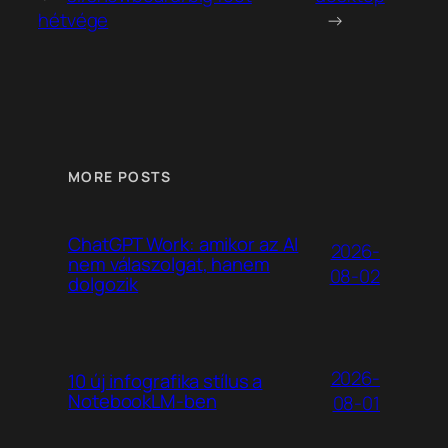
hétvége
→
MORE POSTS
ChatGPT Work: amikor az AI
2026-
nem válaszolgat, hanem
08-02
dolgozik
2026-
10 új infografika stílus a
NotebookLM-ben
08-01