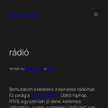
Ugrás
a
kobak pont org
tartalomhoz
rádió
Written by
Koren Balazs
in
blog
Bemutatom a kedvenc internetes rádiómat.
Ez pedig a
the bassment
. Üdítő hiphop,
R’N’B, egyszerűen jó zene, kellemes,
változatos, s nem „kommersz rádió rap”-pel