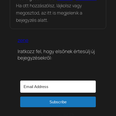
Ha ott hozzászólsz, lájkolsz vagy
megosztod, az itt is megjelenik a
bejegyzés alatt.
zene
Iratkozz fel, hogy elsőnek értesülj új
bejegyzésekről:
Subscribe
Built with Kit