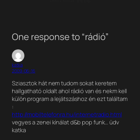
One response to “rádió”
katka
2009-06-16
Sziasztok hát nem tudom sokat keretem
hallgatható oldalt ahol rádió van és nekm kell
külön program a lejátszáshoz én ezt találtam
:
http://mobiltelefonra.hu/internetradio.html
vegyes a zenei kínálat d&b pop funk… üdv
katka