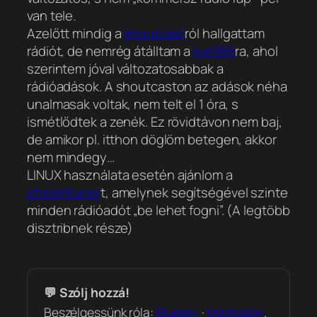
van tele.
Azelőtt mindig a
shoutcast
ról hallgattam
rádiót, de nemrég átálltam a
live365
ra, ahol
szerintem jóval változatosabbak a
rádióadások. A shoutcaston az adások néha
unalmasak voltak, nem telt el 1 óra, s
ismétlődtek a zenék. Ez rövidtávon nem baj,
de amikor pl. itthon döglöm betegen, akkor
nem mindegy…
LINUX használata esetén ajánlom a
streamtuner
t, amelynek segítségével szinte
minden rádióadót „be lehet fogni”. (A legtöbb
disztribnek része)
💬 Szólj hozzá!
Beszélgessünk róla:
Bluesky
·
Mastodon
.