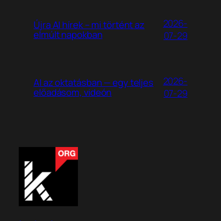
2026-
Újra AI hírek – mi történt az
elmúlt napokban
07-29
2026-
AI az oktatásban — egy teljes
előadásom, videón
07-29