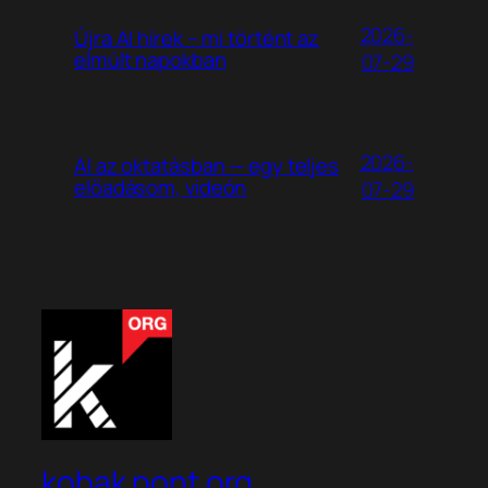
2026-
Újra AI hírek – mi történt az
elmúlt napokban
07-29
2026-
AI az oktatásban — egy teljes
előadásom, videón
07-29
kobak pont org