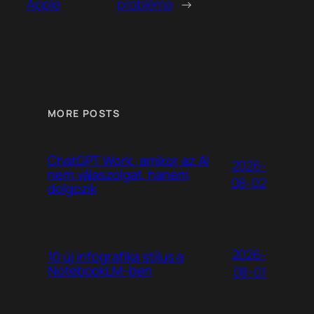
Apple
probléma
→
MORE POSTS
ChatGPT Work: amikor az AI
2026-
nem válaszolgat, hanem
08-02
dolgozik
2026-
10 új infografika stílus a
NotebookLM-ben
08-01