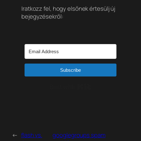
Iratkozz fel, hogy elsőnek értesülj új
bejegyzésekről:
Subscribe
Built with Kit
←
flash vs.
googlegroups spam