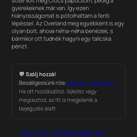
sose volt még Crocs papucsom, pedig a
gyerekeknek már van. Így ezen
hiányosságomat is pótolhattam a fenti
lépéssel. Az Overland meg egyébként is egy
olyan bolt, ahova néha-néha benézek, s
bármikor ott tudnék hagyni egy talicska
pénzt.
💬 Szólj hozzá!
Beszélgessünk róla:
Bluesky
·
Mastodon
.
Ha ott hozzászólsz, lájkolsz vagy
megosztod, az itt is megjelenik a
bejegyzés alatt.
blog
crocs
overland
reklám
site