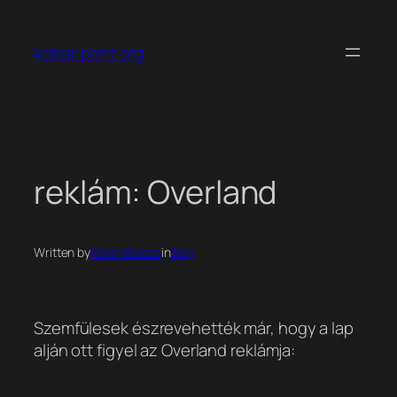
Ugrás
a
kobak pont org
tartalomhoz
reklám: Overland
Written by
Koren Balazs
in
blog
Szemfülesek észrevehették már, hogy a lap
alján ott figyel az Overland reklámja: