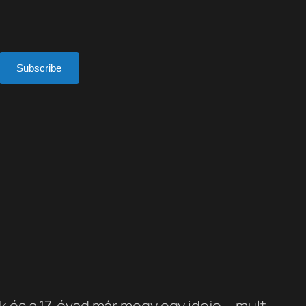
Subscribe
 és a 17. évad már megy egy ideje…. mult