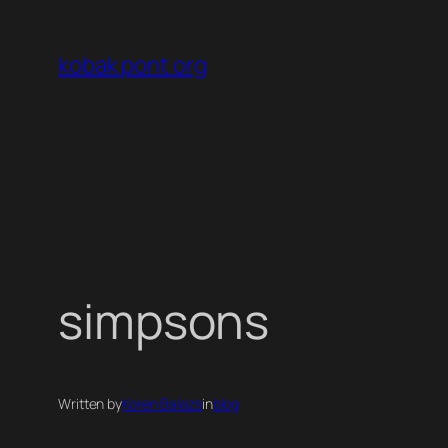
Ugrás
a
kobak pont org
tartalomhoz
simpsons
Written by
Koren Balazs
in
blog