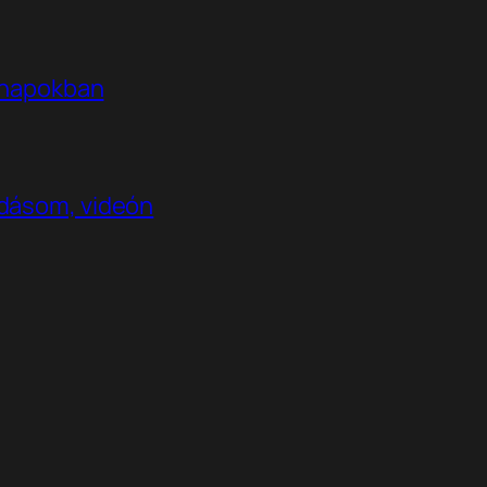
t napokban
adásom, videón