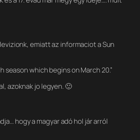
levizionk, emiatt az informaciot a Sun
7th season which begins on March 20.”
l, azoknak jo legyen. 🙂
ja… hogy a magyar adó hol jár arról