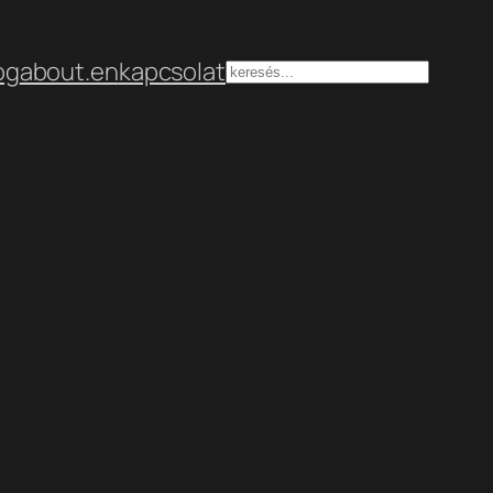
og
about.en
kapcsolat
Keresés