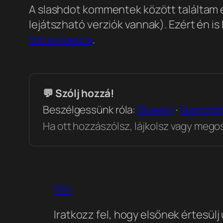
A slashdot kommentek között találtam eg
lejátszható verziók vannak). Ezért én is
link a videóra
.
💬 Szólj hozzá!
Beszélgessünk róla:
Bluesky
·
Mastodo
Ha ott hozzászólsz, lájkolsz vagy megosz
film
Iratkozz fel, hogy elsőnek értesülj