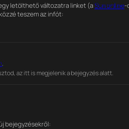
y letölthető változatra linket (a
Sun online
-
 közzé teszem az infót:
n
.
tod, az itt is megjelenik a bejegyzés alatt.
 új bejegyzésekről: