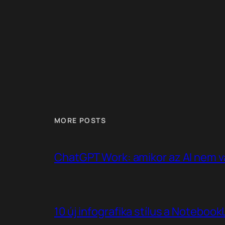
MORE POSTS
ChatGPT Work: amikor az AI nem v
10 új infografika stílus a Noteboo