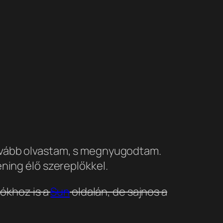
tovább olvastam, s megnyugodtam.
ning élő szereplőkkel.
eókhoz is a
Sun
oldalán, de sajnos a