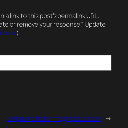
a link to this post’s permalink URL.
pdate or remove your response? Update
tions.
)
simpsons trailer megnézése után
→