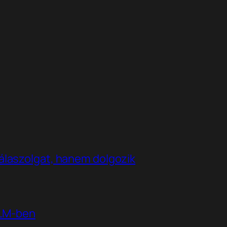
álaszolgat, hanem dolgozik
kLM-ben