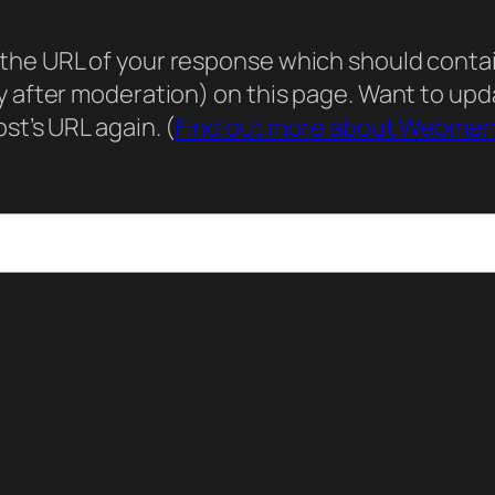
he URL of your response which should contain 
ly after moderation) on this page. Want to u
st’s URL again. (
Find out more about Webmen