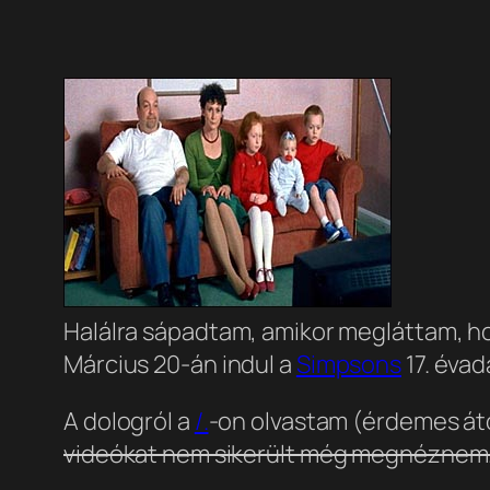
Halálra sápadtam, amikor megláttam, h
Március 20-án indul a
Simpsons
17. évad
A dologról a
/.
-on olvastam (érdemes át
videókat nem sikerült még megnéznem