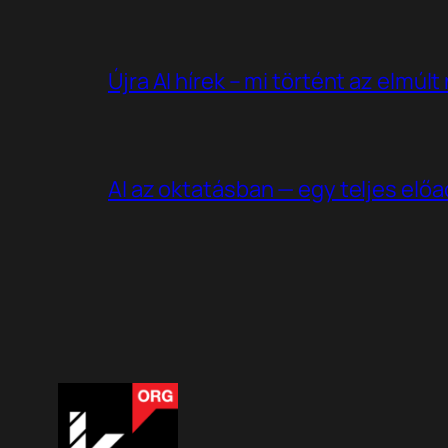
Újra AI hírek – mi történt az elmúl
AI az oktatásban — egy teljes elő