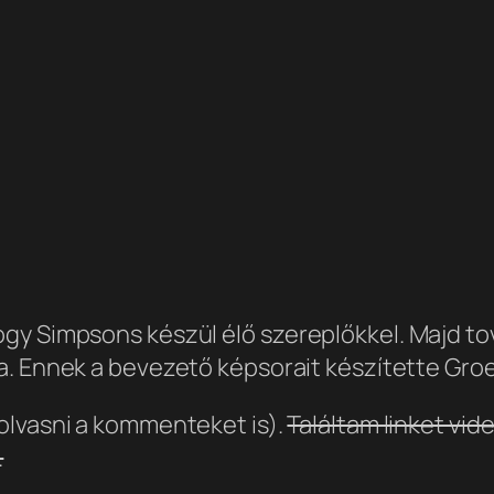
ogy Simpsons készül élő szereplőkkel. Majd 
a. Ennek a bevezető képsorait készítette Groe
olvasni a kommenteket is).
Találtam linket vid
.