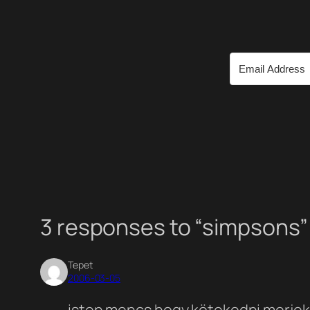
3 responses to “simpsons”
Tepet
2006-03-05
isten mencs hogy kötekedni merjek a