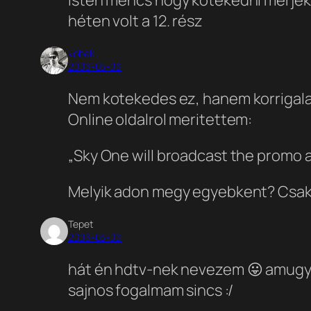
héten volt a 12. rész
kobak
2006-03-06
Nem kotekedes ez, hanem korrigalas.
Online oldalrol meritettem:
„Sky One will broadcast the promo a
Melyik adon megy egyebkent? Csak, h
Tepet
2006-03-06
hát én hdtv-nek nevezem 😛 amugy p
sajnos fogalmam sincs :/