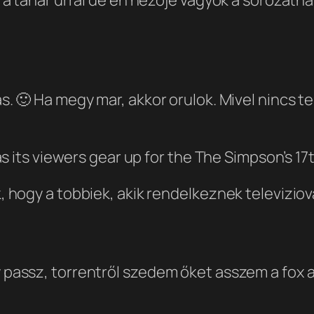
 🙂 Ha megy mar, akkor orulok. Mivel nincs te
s its viewers gear up for the The Simpson’s 1
ogy a tobbiek, akik rendelkeznek televiziova
assz, torrentről szedem őket asszem a fox ad