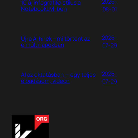
2026-
10 új infografika stílus a
NotebookLM-ben
08-01
2026-
Újra AI hírek – mi történt az
elmúlt napokban
07-29
2026-
AI az oktatásban — egy teljes
előadásom, videón
07-29