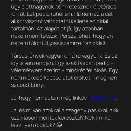
úgyis otthagynak, tönkretesznek
életérzés
jön át. Ezt pedig rühellem. Ha nem ez a cél,
akkor viszont változtatni kellene az oldal
tartalmán. Az alapötlet jó, így azonban
nekem nem tetszik. Persze lehet, hogy én
nézem túlontúl „pasiszemmel” az oldalt.
Társas lények vagyunk. Párra vágyunk. És ez
így is van rendjén. Egy szakításban pedig –
véleményem szerint – mindkét fél hibás. Egy
nem működő kapcsolatot erőltetni meg nem
szabad. Ennyi.
Ja, hogy nem adtam még linket:
szakitas.hu
.
Ja, és mi van azokkal a szegény pasikkal, akik
szakításon mentek keresztül? Nekik mikor
lesz ilyen oldaluk? 😀