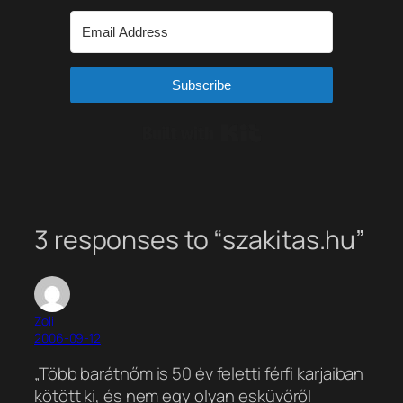
Subscribe
Built with Kit
3 responses to “szakitas.hu”
Zoli
2006-09-12
„Több barátnőm is 50 év feletti férfi karjaiban
kötött ki, és nem egy olyan esküvőről