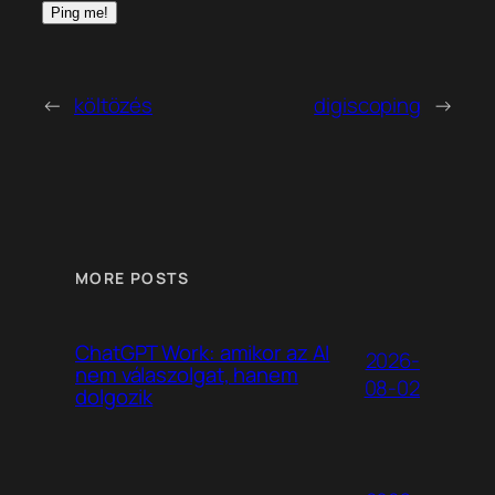
←
költözés
digiscoping
→
MORE POSTS
ChatGPT Work: amikor az AI
2026-
nem válaszolgat, hanem
08-02
dolgozik