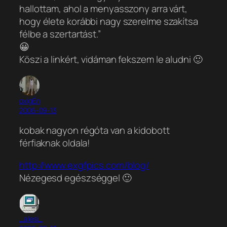
hallottam, ahol a menyasszony arra várt,
hogy élete korábbi nagy szerelme szakítsa
félbe a szertartást.”
😀
Köszi a linkért, vidáman fekszem le aludni 🙂
oxigÉn
2006-09-13
kobak nagyon régóta van a kidobott
férfiaknak oldala!
http://www.exgfpics.com/blog/
Nézegesd egészséggel 🙂
_alesi_