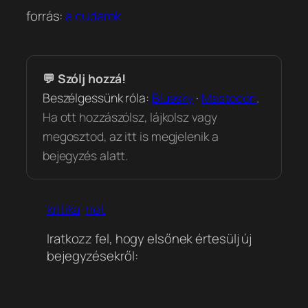
forrás:
a cudarok
💬 Szólj hozzá!
Beszélgessünk róla:
Bluesky
·
Mastodon
.
Ha ott hozzászólsz, lájkolsz vagy
megosztod, az itt is megjelenik a
bejegyzés alatt.
kritika
net
Iratkozz fel, hogy elsőnek értesülj új
bejegyzésekről: