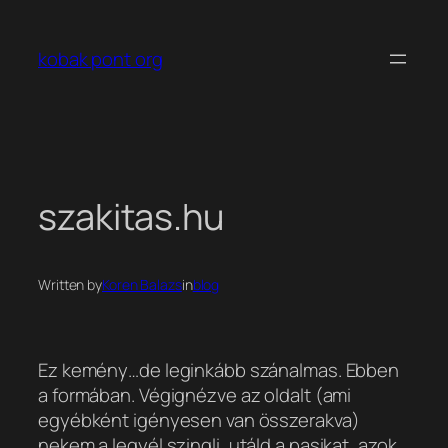
Ugrás
a
kobak pont org
tartalomhoz
szakitas.hu
Written by
Koren Balazs
in
blog
Ez kemény…de leginkább szánalmas. Ebben
a formában. Végignézve az oldalt (ami
egyébként igényesen van összerakva)
nekem a
legyél szingli, utáld a pasikat, azok