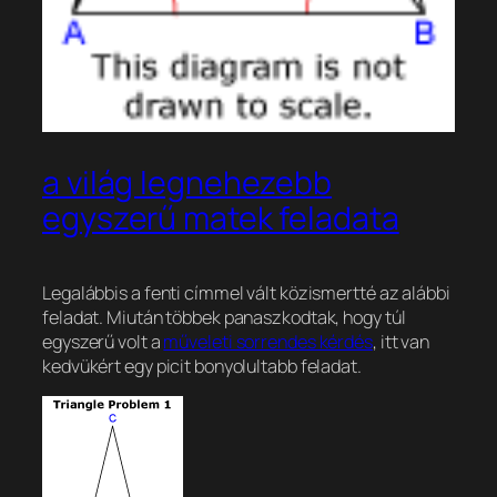
a világ legnehezebb
egyszerű matek feladata
Legalábbis a fenti címmel vált közismertté az alábbi
feladat. Miután többek panaszkodtak, hogy túl
egyszerű volt a
műveleti sorrendes kérdés
, itt van
kedvükért egy picit bonyolultabb feladat.