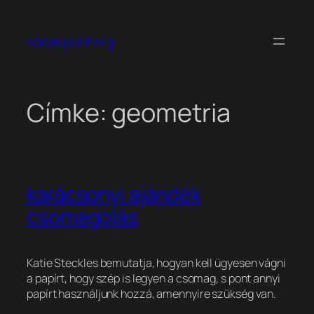
Ugrás
a
kobak pont org
tartalomhoz
Címke:
geometria
karácsonyi ajándék
csomagolás
Katie Steckles bemutatja, hogyan kell ügyesen vágni
a papírt, hogy szép is legyen a csomag, s pont annyi
papírt használjunk hozzá, amennyire szükség van.