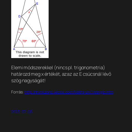
Elemi módszerekkel (nincs pl. trigonometria)
határozd meg x értékét, azaz az E csúcsnál lévő
szög nagyságát!
Forrás:
http://thinkzone.wlonk.com/MathFun/Triangle.htm
2013-02-06