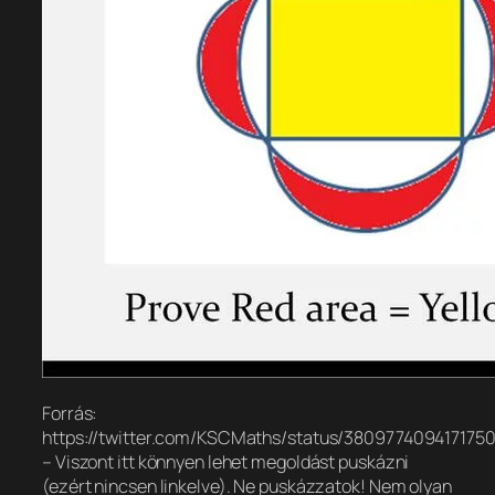
Forrás:
https://twitter.com/KSCMaths/status/3809774094171750
– Viszont itt könnyen lehet megoldást puskázni
(ezért nincsen linkelve). Ne puskázzatok! Nem olyan