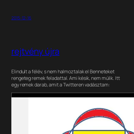
2015-12-16
rejtvény újra
Elindult a félév, s nem halmoztalak el Benneteket
rengeteg remek feladattal. Ami késik, nem múlik. Itt
egy remek darab, amit a Twitteren vadásztam: