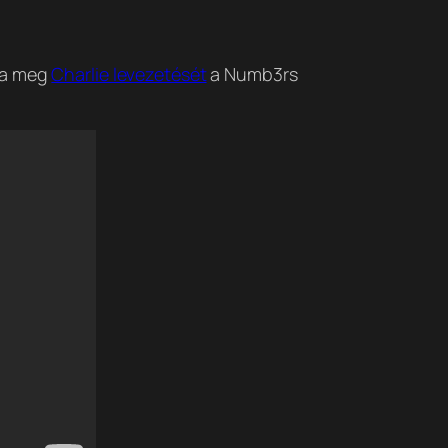
ssa meg
Charlie levezetését
a Numb3rs