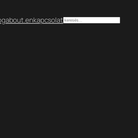
og
about.en
kapcsolat
Keresés