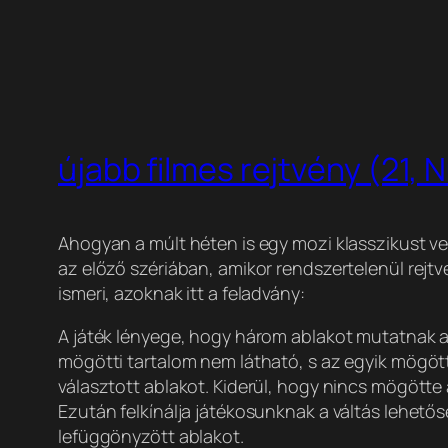
újabb filmes rejtvény (21,
Ahogyan a múlt héten is egy mozi klasszikust vett
az előző szériában, amikor rendszertelenül rejt
ismeri, azoknak itt a feladvány:
A játék lényege, hogy három ablakot mutatnak a j
mögötti tartalom nem látható, s az egyik mögött
választott ablakot. Kiderül, hogy nincs mögötte
Ezután felkínálja játékosunknak a váltás lehető
lefüggönyzött ablakot.