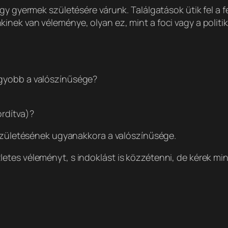
gy gyermek születésére várunk. Találgatások ütik fel a f
nek van véleménye, olyan ez, mint a foci vagy a politik
agyobb a valószínűsége?
ordítva)?
 születésének ugyanakkora a valószínűsége.
tes véleményt, s indoklást is közzétenni, de kérek min