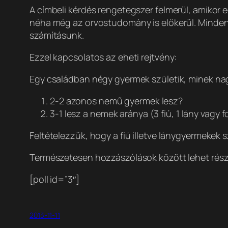
A címbeli kérdés rengetegszer felmerül, amikor e
néha még az orvostudomány is előkerül. Mindenki
számításunk.
Ezzel kapcsolatos az eheti rejtvény:
Egy családban négy gyermek születik, minek n
2-2 azonos nemű gyermek lesz?
3-1 lesz a nemek aránya (3 fiú, 1 lány vagy f
Feltételezzük, hogy a fiú illetve lánygyermekek
Természetesen hozzászólások között lehet részle
[poll id=”3″]
2013-11-11