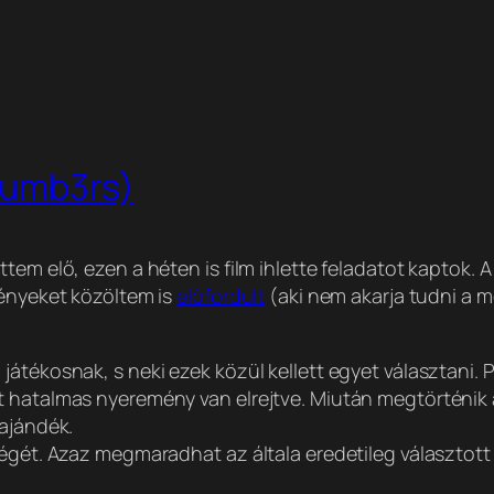
 Numb3rs)
em elő, ezen a héten is film ihlette feladatot kaptok. A
vényeket közöltem is
előfordult
(aki nem akarja tudni a 
átékosnak, s neki ezek közül kellett egyet választani. 
 hatalmas nyeremény van elrejtve. Miután megtörténik a
 ajándék.
ségét. Azaz megmaradhat az általa eredetileg választott