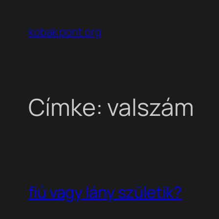
Ugrás
a
kobak pont org
tartalomhoz
Címke:
valszám
fiú vagy lány születik?