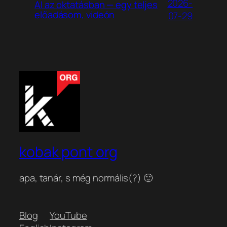
2026-
AI az oktatásban — egy teljes
előadásom, videón
07-29
kobak pont org
apa, tanár, s még normális(?) 🙂
Blog
YouTube