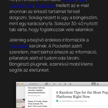
Google Plus
,
Facebook
mellett az e-mail
ahonnan az érkező tartalmat fel kell
dolgozni. Sokáig nézett ki úgy a böngészőm,
mint egy karácsonyfa. Sokszor 30-40 nyitott
tab várta, hogy foglalkozzak vele valamikor.
Jelenleg a bejövő érdekes információk a
Pocketbe
kerülnek. A Pocketet azért
szeretem, mert bárhol érkezik az információ,
pillanatok alatt el tudom oda tárolni.
Böngésző pluginek, ezenkívül mobil kliens
segítik az életünket.