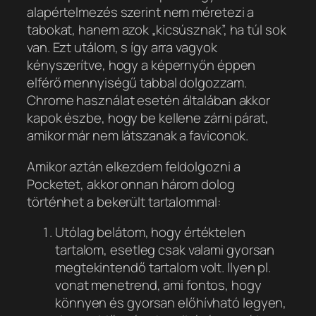
alapértelmezés szerint nem méretezi a
tabokat, hanem azok „kicsúsznak”, ha túl sok
van. Ezt utálom, s így arra vagyok
kényszerítve, hogy a képernyőn éppen
elférő mennyiségű tabbal dolgozzam.
Chrome használat esetén általában akkor
kapok észbe, hogy be kellene zárni párat,
amikor már nem látszanak a faviconok.
Amikor aztán elkezdem feldolgozni a
Pocketet, akkor onnan három dolog
történhet a bekerült tartalommal:
Utólag belátom, hogy értéktelen
tartalom, esetleg csak valami gyorsan
megtekintendő tartalom volt. Ilyen pl.
vonat menetrend, ami fontos, hogy
könnyen és gyorsan előhívható legyen,