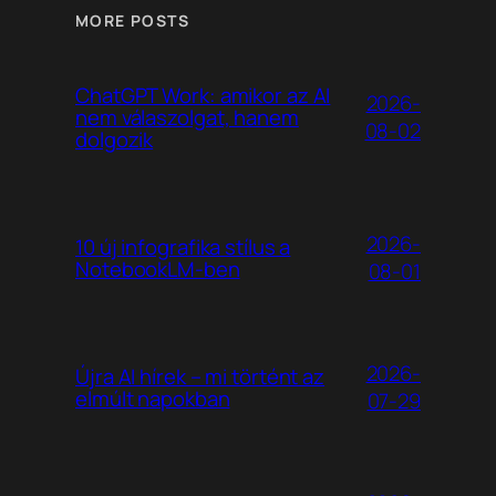
MORE POSTS
ChatGPT Work: amikor az AI
2026-
nem válaszolgat, hanem
08-02
dolgozik
2026-
10 új infografika stílus a
NotebookLM-ben
08-01
2026-
Újra AI hírek – mi történt az
elmúlt napokban
07-29