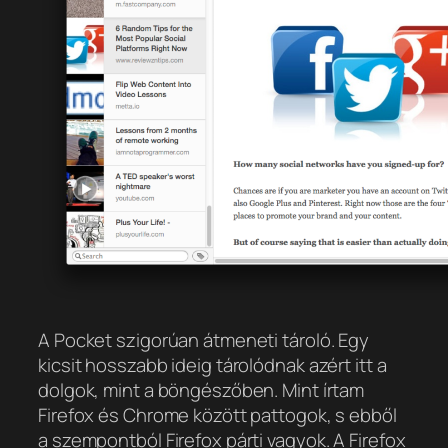
A Pocket szigorúan átmeneti tároló. Egy
kicsit hosszabb ideig tárolódnak azért itt a
dolgok, mint a böngészőben. Mint írtam
Firefox és Chrome között pattogok, s ebből
a szempontból Firefox párti vagyok. A Firefox