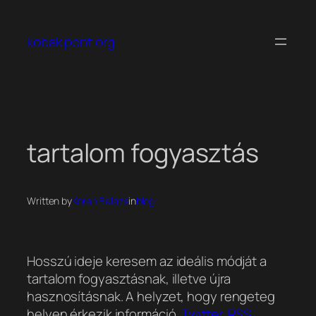
Ugrás
a
kobak pont org
tartalomhoz
tartalom fogyasztás
Written by
Koren Balazs
in
blog
Hosszú ideje keresem az ideális módját a
tartalom fogyasztásnak, illetve újra
hasznosításnak. A helyzet, hogy rengeteg
helyen érkezik információ.
Twitter
,
RSS
,