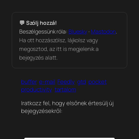
💬 Szólj hozzá!
Beszélgessünk róla:
Bluesky
·
Mastodon
.
Ha ott hozzászólsz, lájkolsz vagy
megosztod, az itt is megjelenik a
bejegyzés alatt.
buffer
e-mail
Feedly
gtd
pocket
productivity
tartalom
Iratkozz fel, hogy elsőnek értesülj új
bejegyzésekről: