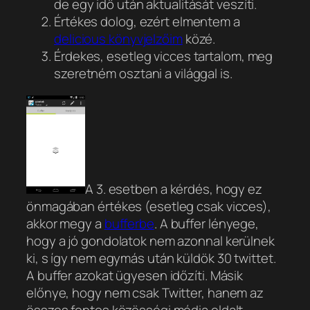
de egy idő után aktualitását veszíti.
Értékes dolog, ezért elmentem a
delicious könyvjelzőim
közé.
Érdekes, esetleg vicces tartalom, meg
szeretném osztani a világgal is.
A 3. esetben a kérdés, hogy ez
önmagában értékes (esetleg csak vicces),
akkor megy a
bufferbe
. A buffer lényege,
hogy a jó gondolatok nem azonnal kerülnek
ki, s így nem egymás után küldök 30 twittet.
A buffer azokat ügyesen időzíti. Másik
előnye, hogy nem csak Twitter, hanem az
összes fontos közösségi média oldalt