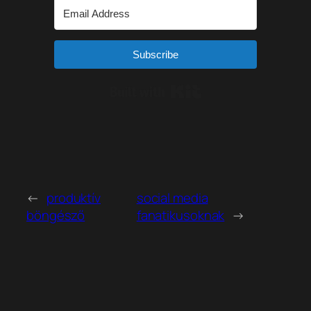
Subscribe
Built with Kit
←
produktív
social media
böngésző
fanatikusoknak
→