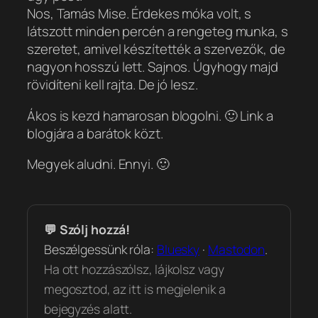
Nos, Tamás Mise. Érdekes móka volt, s
látszott minden percén a rengeteg munka, s
szeretet, amivel készítették a szervezők, de
nagyon hosszú lett. Sajnos. Úgyhogy majd
rövidíteni kell rajta. De jó lesz.
Ákos is kezd hamarosan blogolni. 🙂 Link a
blogjára a barátok közt.
Megyek aludni. Ennyi. 🙂
💬 Szólj hozzá!
Beszélgessünk róla:
Bluesky
·
Mastodon
.
Ha ott hozzászólsz, lájkolsz vagy
megosztod, az itt is megjelenik a
bejegyzés alatt.