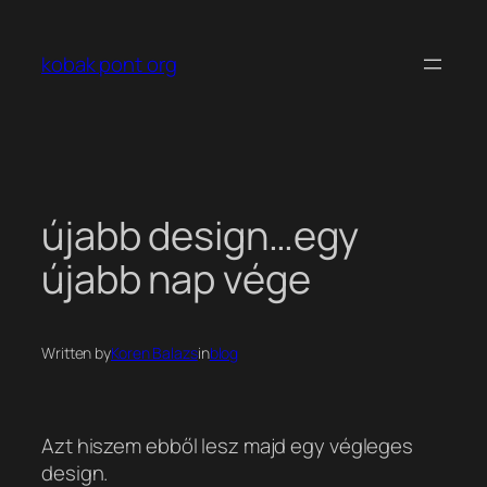
Ugrás
a
kobak pont org
tartalomhoz
újabb design…egy
újabb nap vége
Written by
Koren Balazs
in
blog
Azt hiszem ebből lesz majd egy végleges
design.