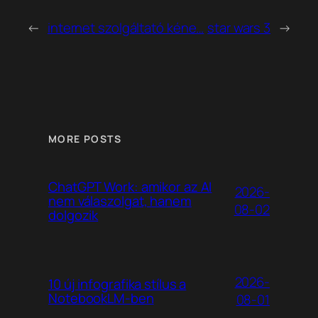
←
internet szolgáltató kéne…
star wars 3
→
MORE POSTS
ChatGPT Work: amikor az AI
2026-
nem válaszolgat, hanem
08-02
dolgozik
2026-
10 új infografika stílus a
NotebookLM-ben
08-01