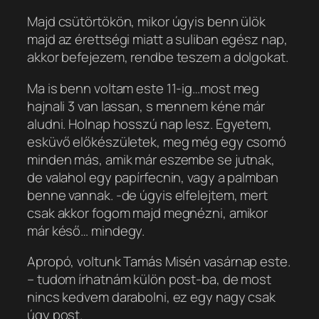
Majd csütörtökön, mikor úgyis benn ülök
majd az érettségi miatt a suliban egész nap,
akkor befejezem, rendbe teszem a dolgokat.
Ma is benn voltam este 11-ig…most meg
hajnali 3 van lassan, s mennem kéne már
aludni. Holnap hosszú nap lesz. Egyetem,
esküvő előkészületek, meg még egy csomó
minden más, amik már eszembe se jutnak,
de valahol egy papírfecnin, vagy a palmban
benne vannak. -de úgyis elfelejtem, mert
csak akkor fogom majd megnézni, amikor
már késő… mindegy.
Apropó, voltunk Tamás Misén vasárnap este.
– tudom írhatnám külön post-ba, de most
nincs kedvem darabolni, ez egy nagy
csak
úgy
post.