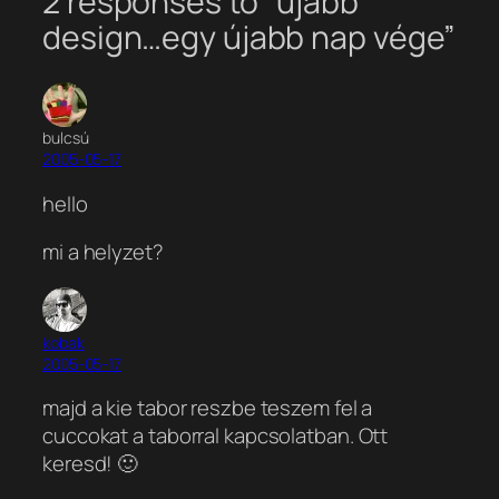
2 responses to “újabb
design…egy újabb nap vége”
bulcsú
2005-05-17
hello
mi a helyzet?
kobak
2005-05-17
majd a kie tabor reszbe teszem fel a
cuccokat a taborral kapcsolatban. Ott
keresd! 🙂