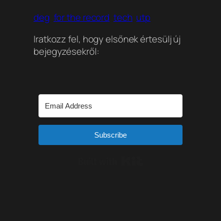
deg
for the record
tech
utp
Iratkozz fel, hogy elsőnek értesülj új
bejegyzésekről:
Subscribe
Built with Kit