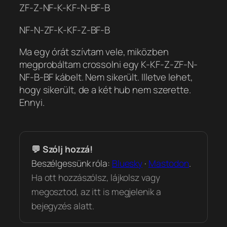
ZF-Z-NF-K-KF-N-BF-B
NF-N-ZF-K-KF-Z-BF-B
Ma egy órát szívtam vele, miközben
megprobáltam crossolni egy K-KF-Z-ZF-N-
NF-B-BF kábelt. Nem sikerült. Illetve lehet,
hogy sikerült, de a két hub nem szerette.
Ennyi.
💬 Szólj hozzá!
Beszélgessünk róla:
Bluesky
·
Mastodon
.
Ha ott hozzászólsz, lájkolsz vagy
megosztod, az itt is megjelenik a
bejegyzés alatt.