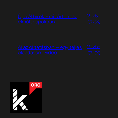
2026-
Újra AI hírek – mi történt az
elmúlt napokban
07-29
2026-
AI az oktatásban — egy teljes
előadásom, videón
07-29