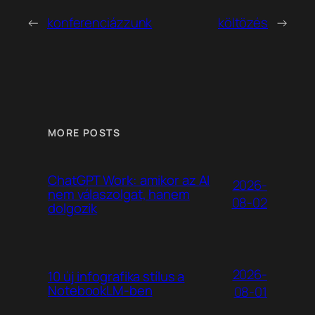
←
konferenciázzunk
költözés
→
MORE POSTS
ChatGPT Work: amikor az AI
2026-
nem válaszolgat, hanem
08-02
dolgozik
2026-
10 új infografika stílus a
NotebookLM-ben
08-01