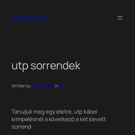
Ugrás
a
kobak pont org
tartalomhoz
utp sorrendek
Written by
Koren Balazs
in
blog
Tanuljuk meg egy életre, utp kábel
krimpelésnél a következő a két bevett
sorrend: