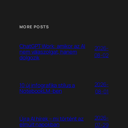
MORE POSTS
ChatGPT Work: amikor az AI
2026-
nem válaszolgat, hanem
08-02
dolgozik
2026-
10 új infografika stílus a
NotebookLM-ben
08-01
2026-
Újra AI hírek – mi történt az
elmúlt napokban
07-29