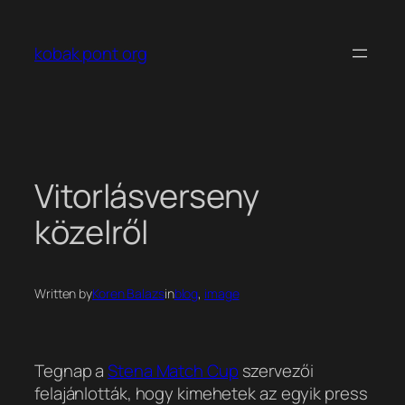
Ugrás
a
kobak pont org
tartalomhoz
Vitorlásverseny
közelről
Written by
Koren Balazs
in
blog
, 
image
Tegnap a
Stena Match Cup
szervezői
felajánlották, hogy kimehetek az egyik press