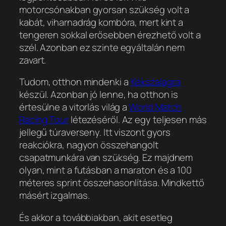
motorcsónakban gyorsan szükség volt a
kabát, viharnadrág kombóra, mert kint a
tengeren sokkal erősebben érezhető volt a
szél. Azonban ez szinte egyáltalán nem
zavart.
Tudom, otthon mindenki a
Kékszalagra
készül. Azonban jó lenne, ha otthon is
értesülne a vitorlás világ a
World Match
Racing Tour
létezéséről. Az egy teljesen más
jellegű túraverseny. Itt viszont gyors
reakciókra, nagyon összehangolt
csapatmunkára van szükség. Ez majdnem
olyan, mint a futásban a maraton és a 100
méteres sprint összehasonlítása. Mindkettő
másért izgalmas.
És akkor a továbbiakban, akit esetleg