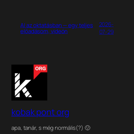
2026-
AI az oktatásban — egy teljes
előadásom, videón
07-29
kobak pont org
apa, tanár, s még normális(?) 🙂