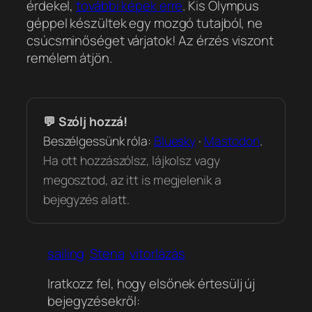
érdekel,
további képek erre
. Kis Olympus
géppel készültek egy mozgó tutajból, ne
csúcsminőséget várjatok! Az érzés viszont
remélem átjön.
💬 Szólj hozzá!
Beszélgessünk róla:
Bluesky
·
Mastodon
.
Ha ott hozzászólsz, lájkolsz vagy
megosztod, az itt is megjelenik a
bejegyzés alatt.
sailing
Stena
vitorlázás
Iratkozz fel, hogy elsőnek értesülj új
bejegyzésekről: