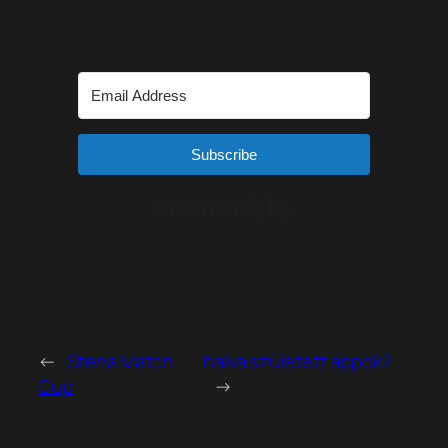
Subscribe
Built with Kit
←
Stena Match
halva született appok?
Cup
→