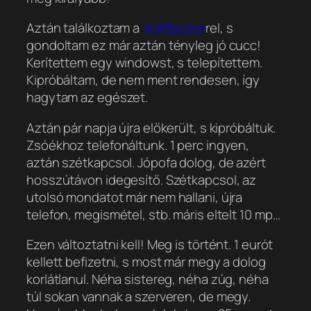
Aztán találkoztam a
VoIPBuster
rel, s
gondoltam ez már aztán tényleg jó cucc!
Kerítettem egy windowst, s telepítettem.
Kipróbáltam, de nem ment rendesen, így
hagytam az egészet.
Aztán pár napja újra előkerült, s kipróbáltuk.
Zsóékhoz telefonáltunk. 1 perc ingyen,
aztán szétkapcsol. Jópofa dolog, de azért
hosszútávon idegesítő. Szétkapcsol, az
utolsó mondatot már nem hallani, újra
telefon, megismétel, stb. máris eltelt 10 mp…
Ezen változtatni kell! Meg is történt. 1 eurót
kellett befizetni, s most már megy a dolog
korlátlanul. Néha sistereg, néha zúg, néha
túl sokan vannak a szerveren, de megy.