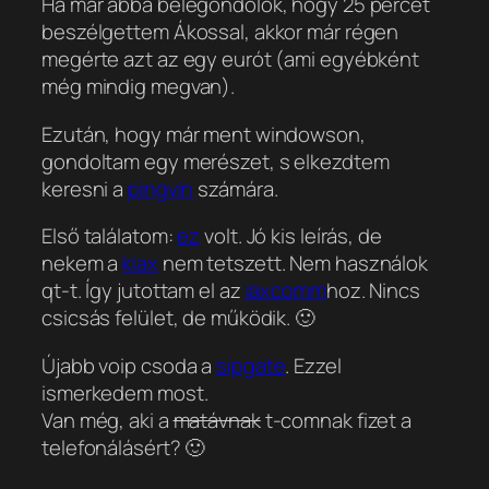
Ha már abba belegondolok, hogy 25 percet
beszélgettem Ákossal, akkor már régen
megérte azt az egy eurót (ami egyébként
még mindig megvan).
Ezután, hogy már ment windowson,
gondoltam egy merészet, s elkezdtem
keresni a
pingvin
számára.
Első találatom:
ez
volt. Jó kis leírás, de
nekem a
kiax
nem tetszett. Nem használok
qt-t. Így jutottam el az
iaxcomm
hoz. Nincs
csicsás felület, de működik. 🙂
Újabb voip csoda a
sipgate
. Ezzel
ismerkedem most.
Van még, aki a
matávnak
t-comnak fizet a
telefonálásért? 🙂