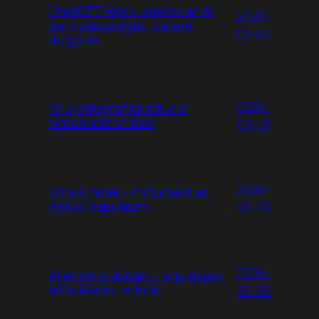
ChatGPT Work: amikor az AI
2026-
nem válaszolgat, hanem
08-02
dolgozik
2026-
10 új infografika stílus a
NotebookLM-ben
08-01
2026-
Újra AI hírek – mi történt az
elmúlt napokban
07-29
2026-
AI az oktatásban — egy teljes
előadásom, videón
07-29