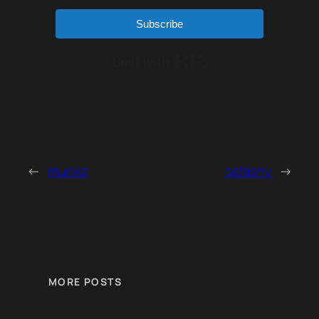
Subscribe
Built with Kit
←
munka
splashy
→
MORE POSTS