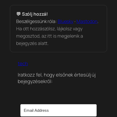
💬 Szólj hozzá!
Beszélgessünk róla:
Bluesky
·
Mastodon
.
Ha ott hozzászólsz, lájkolsz vagy
megosztod, az itt is megjelenik a
bejegyzés alatt.
tech
Iratkozz fel, hogy elsőnek értesülj új
bejegyzésekről: