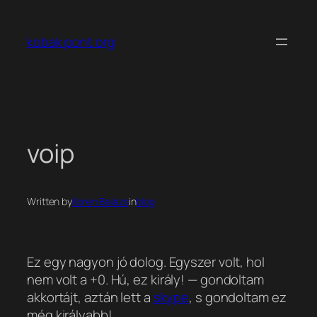
Ugrás
a
kobak pont org
tartalomhoz
voip
Written by
Koren Balazs
in
blog
Ez egy nagyon jó dolog. Egyszer volt, hol
nem volt a +0.
Hú, ez király!
— gondoltam
akkortájt, aztán lett a
skype
, s gondoltam ez
még királyabb!