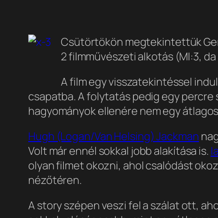
Csütörtökön megtekintettük Ger
2 filmművészeti alkotás (MI:3, d
A film egy visszatekintéssel indu
csapatba. A folytatás pedig egy percre s
hagyományok ellenére nem egy átlagos ad
Hugh (Logan/Van Helsing) Jackman
nag
Volt már ennél sokkal jobb alakítása is.
I
olyan filmet okozni, ahol csalódást okoz
nézőtéren.
A story szépen veszi fel a szálat ott, a