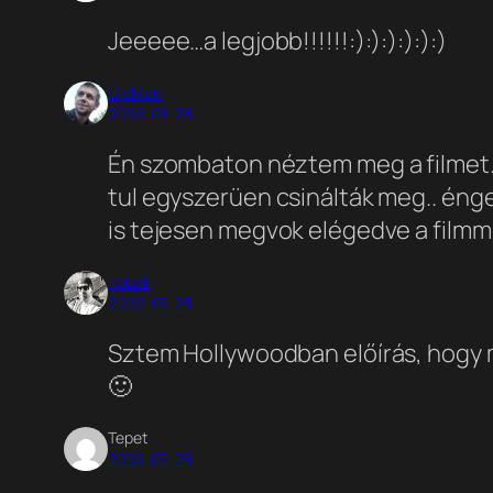
Jeeeee…a legjobb!!!!!!:):):):):):)
OldMan
2006-05-28
Én szombaton néztem meg a filmet..
tul egyszerüen csinálták meg.. éng
is tejesen megvok elégedve a filmmel
kobak
2006-05-28
Sztem Hollywoodban előírás, hogy mi
🙂
Tepet
2006-05-28