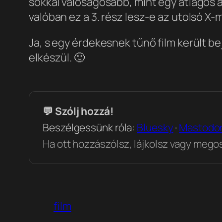
sokkal valóságosabb, mint egy átlagos 
valóban ez a 3. rész lesz-e az utolsó X-m
Ja, s egy érdekesnek tűnő film került b
elkészül. 🙂
💬 Szólj hozzá!
Beszélgessünk róla:
Bluesky
·
Mastodo
Ha ott hozzászólsz, lájkolsz vagy megosz
film