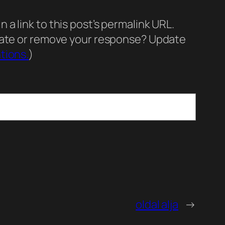
a link to this post’s permalink URL.
pdate or remove your response? Update
tions.
)
oldal alja
→