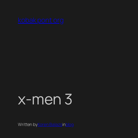
Ugrás
a
kobak pont org
tartalomhoz
x-men 3
Written by
Koren Balazs
in
blog