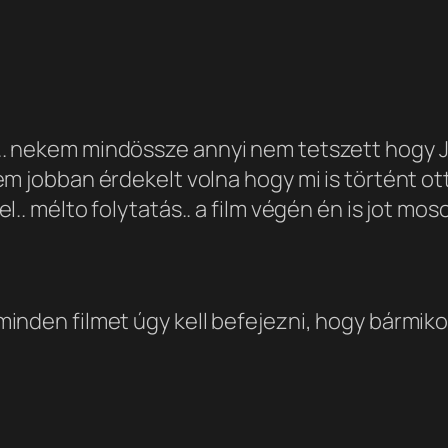
 nekem mindössze annyi nem tetszett hogy Ja
em jobban érdekelt volna hogy mi is történt o
.. mélto folytatás.. a film végén én is jot moso
nden filmet úgy kell befejezni, hogy bármiko