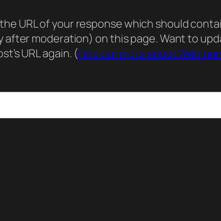
he URL of your response which should contain 
ly after moderation) on this page. Want to u
st’s URL again. (
Find out more about Webmen