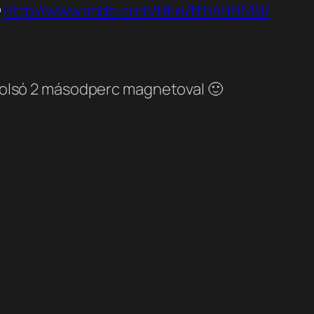

http://www.imdb.com/title/tt0499519/
 utolsó 2 másodperc magnetoval 🙂