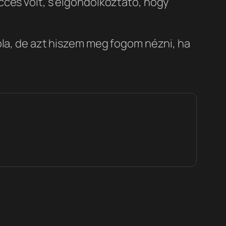
cces volt, s elgondolkoztató, hogy
óla, de azt hiszem meg fogom nézni, ha