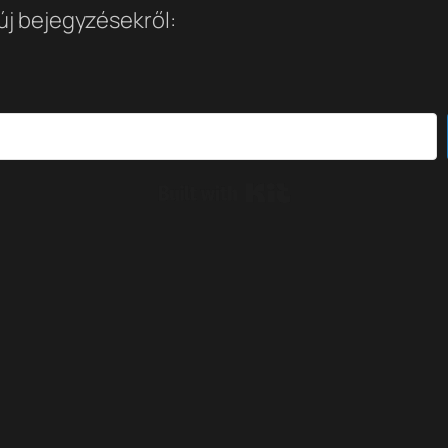
 új bejegyzésekről:
Built with Kit