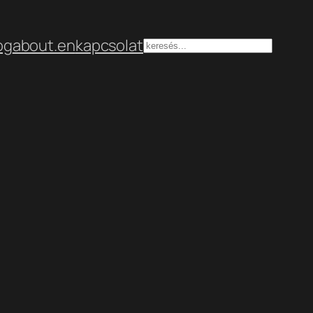
og
about.en
kapcsolat
Keresés