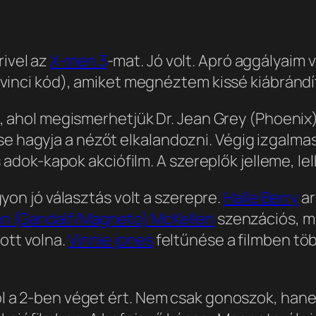
ivel az
X-men 3
-mat. Jó volt. Apró aggályaim v
a vinci kód), amiket megnéztem kissé kiábrándí
l, ahol megismerhetjük Dr. Jean Grey (Phoenix)
e hagyja a nézőt elkalandozni. Végig izgalmas, 
ok-kapok akciófilm. A szereplők jelleme, lelki
yon jó választás volt a szerepre.
Halle Berry
ar
an (Gandalf/Magneto) McKellen
szenzációs, mi
ott volna.
Vinnie jones
feltűnése a filmben töb
hol a 2-ben véget ért. Nem csak gonoszok, hanem