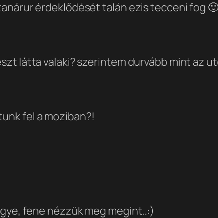
 tanárur érdeklődését talán ezis tecceni fog 
részt látta valaki? szerintem durvább mint az
tunk fel a moziban?!
..egye, fene nézzük meg megint..:)