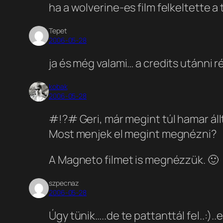
ha a wolverine-es film felkeltette a
Tepet
2006-05-28
ja és még valami… a credits utánni 
kobak
2006-05-28
#!?# Geri, már megint túl hamar áll
Most menjek el megint megnézni?
A Magneto filmet is megnézzük. 🙂
szpecnaz
2006-05-28
Úgy tünik…..de te pattanttál fel..:)