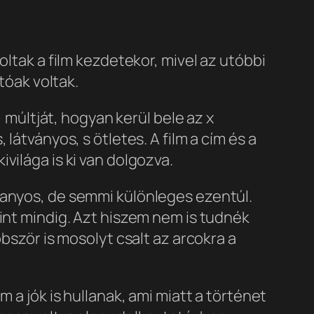
oltak a film kezdetekor, mivel az utóbbi
tóak voltak.
 múltját, hogyan kerül bele az x
látványos, s ötletes. A film a cím és a
világa is ki van dolgozva.
anyos, de semmi különleges ezentúl.
nt mindig. Azt hiszem nem is tudnék
bször is mosolyt csalt az arcokra a
 a jók is hullanak, ami miatt a történet