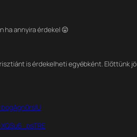
n ha annyira érdekel 😛
risztiánt is érdekelheti egyébként. Előttünk jö
=bogAgn0rslU
v=XQSu6_psTRE