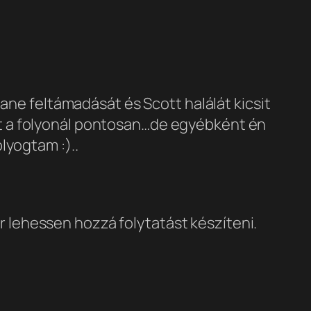
ne feltámadását és Scott halálát kicsit
tt a folyonál pontosan…de egyébként én
lyogtam :)..
r lehessen hozzá folytatást készíteni.