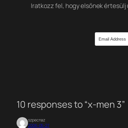
Iratkozz fel, hogy elsőnek értesülj
10 responses to “x-men 3”
szpecnaz
2006-05-27