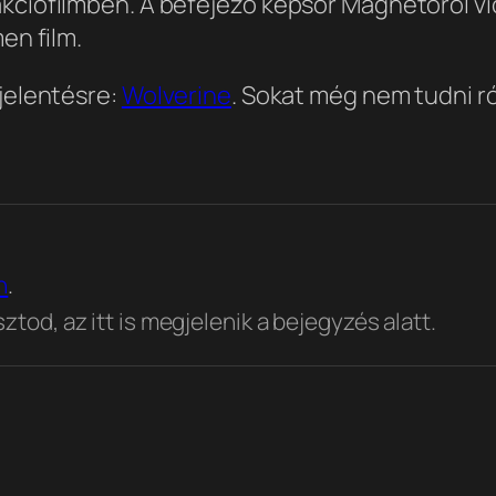
akciófilmben. A befejező képsor Magnetoról vi
en film.
ejelentésre:
Wolverine
. Sokat még nem tudni r
n
.
tod, az itt is megjelenik a bejegyzés alatt.