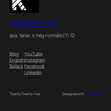
kobak pont org
apa, tanár, s még normális(?) 🙂
Blog
YouTube
English
Instagram
Balázs
Facebook
LinkedIn
Twenty Twenty-Five
Designed with
WordPress