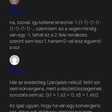
Akos
2006-04-27
na, szoval, igy kellene kineznie: 1-(1-1)-(1-1)-
(1-1)-(1-1)-… szerintem. es a vegen mindig
van egy -1, tehat ez a 2. fele rendezes
szerint sem lesz 1, hanem 0-val lesz egyenlö
a sor.
Iwo
2006-04-27
Már az eredetileg (zárójelek nélkül) felírt sor
sem konvergens, mert a részletösszegeinek
sorozata sem az. (s1 = 1, s2 = 0, s3 = 1, etc).
Az igaz ugyan, hogy ha van egy konvergens
sor, akkor azt akárhogy zárójelezve nem