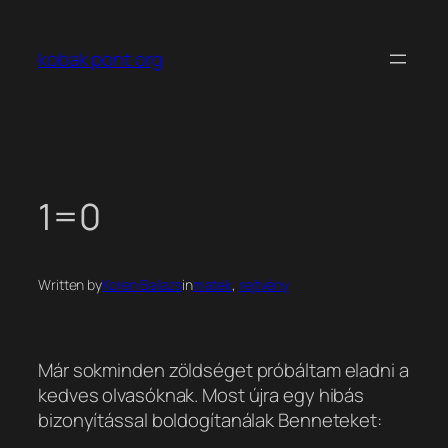
Ugrás
a
kobak pont org
tartalomhoz
1=0
Written by
Koren Balazs
in
matek
, 
rejtvény
Már sokminden zöldséget próbáltam eladni a
kedves olvasóknak. Most újra egy hibás
bizonyítással boldogítanálak Benneteket: