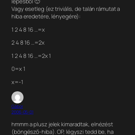
lépésből 🙂
Vagy esetleg (ez triviális, de talán rámutat a
hiba eredetére, lényegére):
1 2 4 8 16 …=x
2 4 8 16 …=2x
1 2 4 8 16 …=2x 1
0=x 1
x=-1
Gábor
2006-05-01
hmmm a plusz jelek kimaradtak, elnézést
(böngésző-hiba). OP, légyszi tedd be, ha