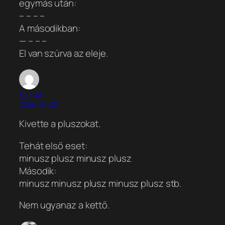
egymás után:
– – – –
A másodikban:
— – – –
El van szúrva az eleje.
Konrad
2006-04-28
Kivette a pluszokat.
Tehát első eset:
minusz plusz minusz plusz
Második:
minusz minusz plusz minusz plusz stb.
Nem ugyanaz a kettő.