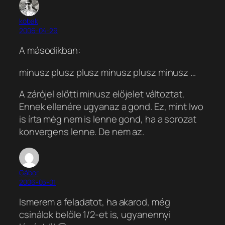
kobak
2006-04-29
A másodikban:
minusz plusz plusz minusz plusz minusz …
A zárójel előtti minusz előjelet változtat.
Ennek ellenére ugyanaz a gond. Ez, mint Iwo
is írta még nem is lenne gond, ha a sorozat
konvergens lenne. De nem az.
Gábor
2006-05-01
Ismerem a feladatot, ha akarod, még
csinálok belőle 1/2-et is, ugyanennyi