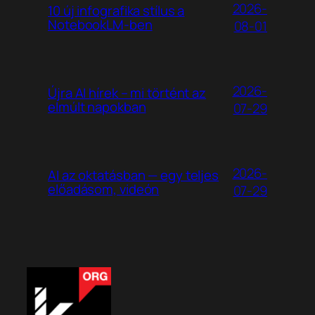
2026-
10 új infografika stílus a
NotebookLM-ben
08-01
2026-
Újra AI hírek – mi történt az
elmúlt napokban
07-29
2026-
AI az oktatásban — egy teljes
előadásom, videón
07-29