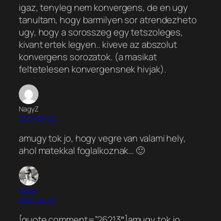
igaz, tenyleg nem konvergens, de en ugy
tanultam, hogy barmilyen sor atrendezheto
ugy, hogy a sorosszeg egy tetszoleges,
kivant ertek legyen.. kiveve az abszolut
konvergens sorozatok. (a masikat
feltetelesen konvergensnek hivjak).
NagyZ
2007-02-26
amugy tok jo, hogy vegre van valami hely,
ahol matekkal foglalkoznak… 🙂
kobak
2007-02-26
[quote comment=”26213″]amugy tok jo,