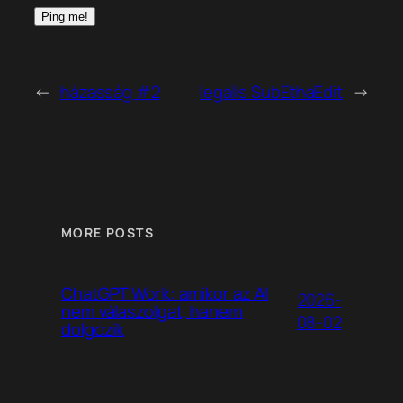
←
házasság #2
legális SubEthaEdit
→
MORE POSTS
ChatGPT Work: amikor az AI
2026-
nem válaszolgat, hanem
08-02
dolgozik