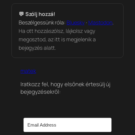
💬 Szólj hozzá!
Beszélgessünk róla:
Bluesky
·
Mastodon
.
Ha ott hozzászólsz, lájkolsz vagy
megosztod, az itt is megjelenik a
bejegyzés alatt.
matek
Iratkozz fel, hogy elsőnek értesülj új
bejegyzésekről: