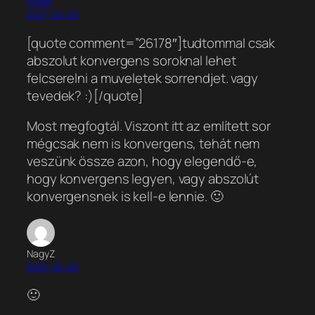
kobak
2007-02-25
[quote comment=”26178″]tudtommal csak
abszolut konvergens soroknal lehet
felcserelni a muveletek sorrendjet. vagy
tevedek? :)[/quote]
Most megfogtál. Viszont itt az említett sor
mégcsak nem is konvergens, tehát nem
veszünk össze azon, hogy elegendő-e,
hogy konvergens legyen, vagy abszolút
konvergensnek is kell-e lennie. 🙂
NagyZ
2007-02-26
🙂