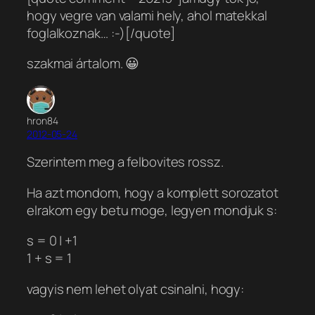
hogy vegre van valami hely, ahol matekkal
foglalkoznak… :-)[/quote]
szakmai ártalom. 😀
hron84
2012-05-24
Szerintem meg a felbovites rossz.
Ha azt mondom, hogy a komplett sorozatot
elrakom egy betu moge, legyen mondjuk s:
s = 0 | +1
1 + s = 1
vagyis nem lehet olyat csinalni, hogy: