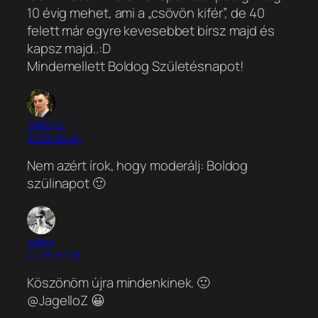
10 évig mehet, ami a „csövön kifér”, de 40
felett már egyre kevesebbet bírsz majd és
kapsz majd..:D
Mindemellett Boldog Születésnapot!
Tupacko
2008-09-24
Nem azért írok, hogy moderálj: Boldog
szülinapot 🙂
kobak
2008-09-28
Köszönöm újra mindenkinek. 🙂
@JagelloZ 😀