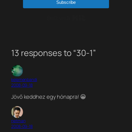
Subscribe
Built with Kit
13 responses to “30-1”
kelemenbandi
2008-09-18
Jövő keddhez egy hónapra! 😀
netman
2008-09-18