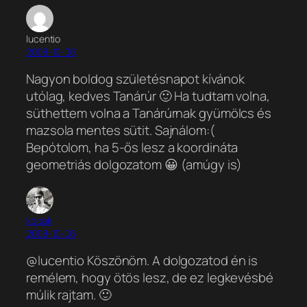
lucentio
2008-10-06
Nagyon boldog születésnapot kívánok
utólag, kedves Tanárúr 🙂 Ha tudtam volna,
süthettem volna a Tanárúrnak gyümölcs és
mazsola mentes sütit. Sajnálom:(
Bepótolom, ha 5-ős lesz a koordináta
geometriás dolgozatom 😀 (amúgy is)
kobak
2008-10-06
@lucentio Köszönöm. A dolgozatod én is
remélem, hogy ötös lesz, de ez legkevésbé
múlik rajtam. 🙂