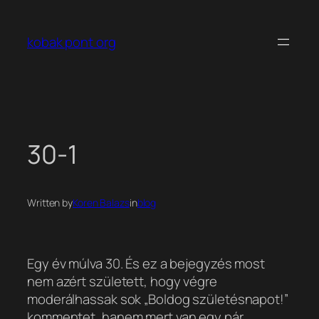
Ugrás
a
kobak pont org
tartalomhoz
30-1
Written by
Koren Balazs
in
blog
Egy év múlva 30. És ez a bejegyzés most
nem azért született, hogy végre
moderálhassak sok „Boldog születésnapot!”
kommentet, hanem mert van egy pár