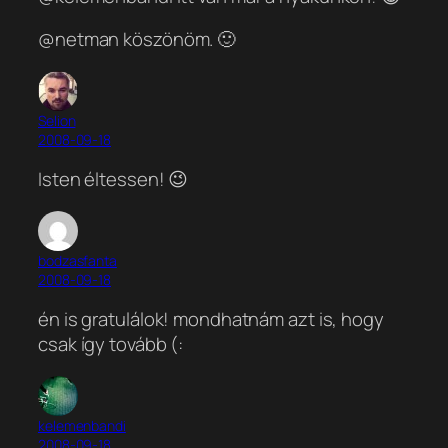
@netman köszönöm. 🙂
Selion
2008-09-18
Isten éltessen! 😉
bodzasfanta
2008-09-18
én is gratulálok! mondhatnám azt is, hogy
csak így tovább (:
kelemenbandi
2008-09-18