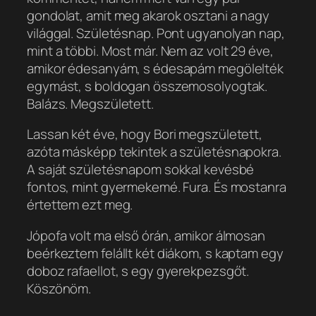
gondolat, amit meg akarok osztani a nagy
világgal. Születésnap. Pont ugyanolyan nap,
mint a többi. Most már. Nem az volt 29 éve,
amikor édesanyám, s édesapám megölelték
egymást, s boldogan összemosolyogtak.
Balázs. Megszületett.
Lassan két éve, hogy Bori megszületett,
azóta másképp tekintek a születésnapokra.
A saját születésnapom sokkal kevésbé
fontos, mint gyermekemé. Fura. És mostanra
értettem ezt meg.
Jópofa volt ma első órán, amikor álmosan
beérkeztem felállt két diákom, s kaptam egy
doboz rafaellot, s egy gyerekpezsgőt.
Köszönöm.