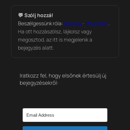
💬 Szólj hozzá!
Beszélgessünk róla:
Bluesky
·
Mastodon
.
Ha ott hozzászólsz, lájkolsz vagy
megosztod, az itt is megjelenik a
bejegyzés alatt.
Iratkozz fel, hogy elsőnek értesülj új
bejegyzésekről: