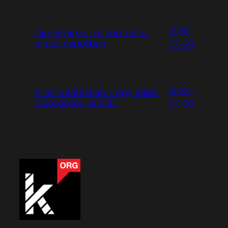
2026-
Újra AI hírek – mi történt az
elmúlt napokban
07-29
2026-
AI az oktatásban — egy teljes
előadásom, videón
07-29