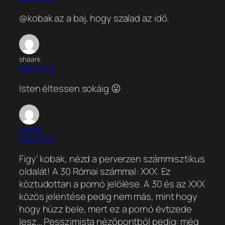
@kobak az a baj, hogy szalad az idő.
shaark
2008-09-18
Isten éltessen sokáig 😛
JagelloZ
2008-09-19
Figy’ kobak, nézd a perverzen számmisztikus
oldalát! A 30 Római számmal: XXX. Ez
köztudottan a pornó jelölése. A 30 és az XXX
közös jelentése pedig nem más, mint hogy
hogy húzz bele, mert ez a pornó évtizede
lesz… Pesszimista nézőpontból pedig: még