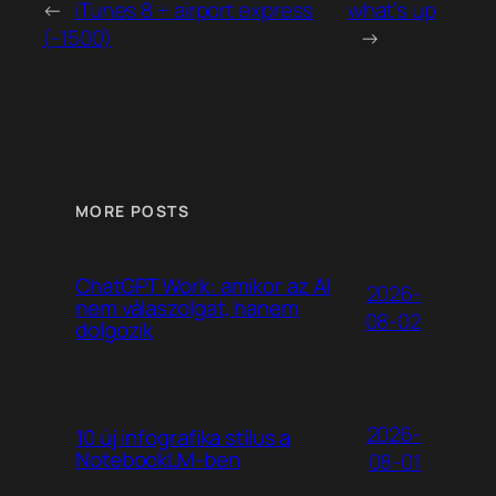
←
iTunes 8 + airport express
what’s up
(-1500)
→
MORE POSTS
ChatGPT Work: amikor az AI
2026-
nem válaszolgat, hanem
08-02
dolgozik
2026-
10 új infografika stílus a
NotebookLM-ben
08-01