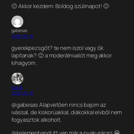
🙂 Akkor kezdem: Boldog szülinapot! 🙂
gabesas
2008-09-18
gyerekpezsgőt? te nem iszol vagy ők
lapítanak? 🙂 a moderálnivalót meg akkor
kihagyom .
kobak
2008-09-18
@gabesas Alapvetően nincs bajom az
ivással, de kiskorúakkal, diákokkal elvből nem
fogyasztok alkoholt.
@kelemenbandi itt van már a nyakunkon! 😀