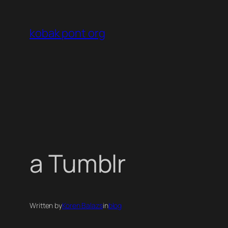
Ugrás
a
kobak pont org
tartalomhoz
a Tumblr
Written by
Koren Balazs
in
blog