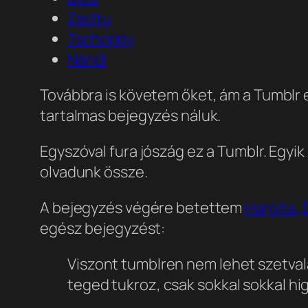
Zsoltu
Tschoppy
Nándi
Továbbra is követem őket, ám a Tumblr
tartalmas bejegyzés náluk.
Egyszóval fura jószág ez a Tumblr. Egy
olvadunk össze.
A bejegyzés végére betettem
Hargita „
egész bejegyzést:
Viszont tumblren nem lehet szetvalas
teged tukroz, csak sokkal sokkal hi