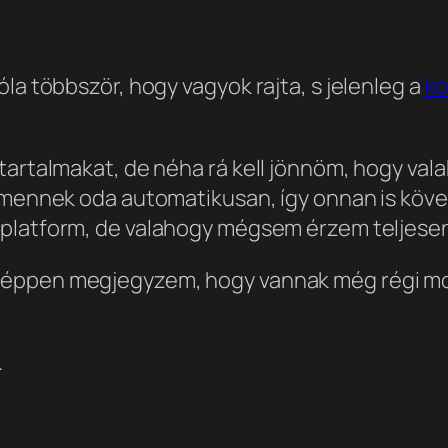
la többször, hogy vagyok rajta, s jelenleg a
ko
tartalmakat, de néha rá kell jönnöm, hogy vala
imennek oda automatikusan, így onnan is köve
k platform, de valahogy mégsem érzem teljes
éppen megjegyzem, hogy vannak még régi mo
.