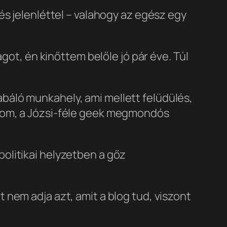
sés jelenléttel – valahogy az egész egy
lágot, én kinőttem belőle jó pár éve. Túl
abáló munkahely, ami mellett felüdülés,
dalom, a Józsi-féle geek megmondós
politikai helyzetben a gőz
t nem adja azt, amit a blog tud, viszont