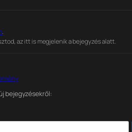
n
.
tod, az itt is megjelenik a bejegyzés alatt.
lemény
 új bejegyzésekről: