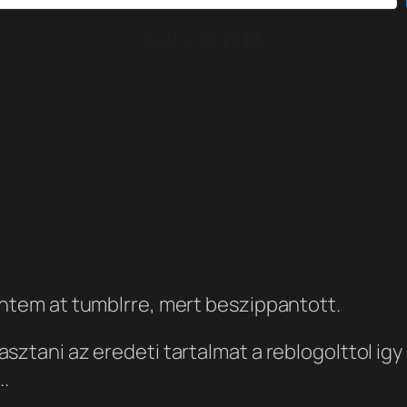
Built with Kit
entem at tumblrre, mert beszippantott.
ztani az eredeti tartalmat a reblogolttol igy 
..