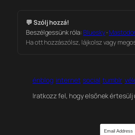
💬 Szólj hozzá!
Beszélgessünk róla:
Bluesky
·
Mastodo
Ha ott hozzászólsz, lájkolsz vagy megosz
énblog
internet
social
tumblr
vé
Iratkozz fel, hogy elsőnek értesülj