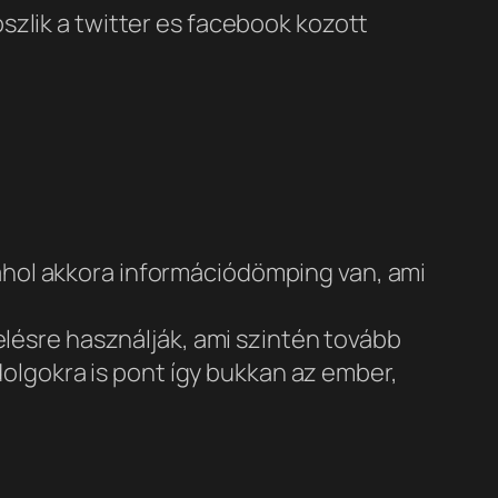
oszlik a twitter es facebook kozott
 ahol akkora információdömping van, ami
ésre használják, ami szintén tovább
olgokra is pont így bukkan az ember,