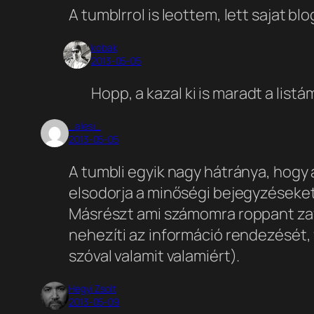
A tumblrrol is leottem, lett sajat b
kobak
2013-05-05
Hopp, a kazal ki is maradt a listá
_alesi_
2013-05-05
A tumbli egyik nagy hátránya, hogy
elsodorja a minőségi bejegyzéseket
Másrészt ami számomra roppant zav
nehezíti az információ rendezését,
szóval valamit valamiért).
Hegyi Zsolt
2013-05-09