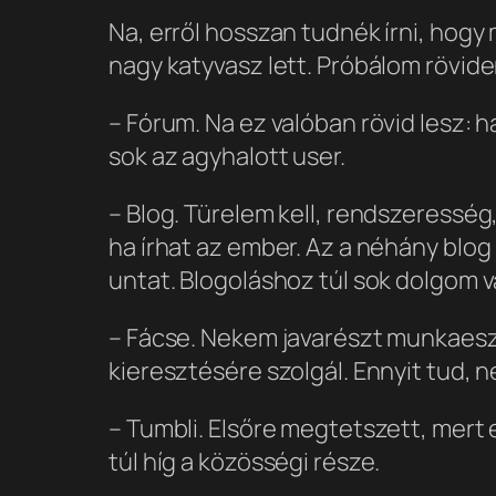
Na, erről hosszan tudnék írni, hogy 
nagy katyvasz lett. Próbálom rövide
– Fórum. Na ez valóban rövid lesz: ha
sok az agyhalott user.
– Blog. Türelem kell, rendszeresség
ha írhat az ember. Az a néhány blo
untat. Blogoláshoz túl sok dolgom v
– Fácse. Nekem javarészt munkaeszkö
kieresztésére szolgál. Ennyit tud, 
– Tumbli. Elsőre megtetszett, mert e
túl híg a közösségi része.