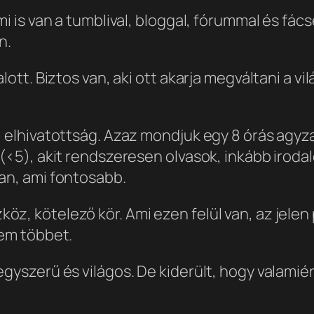
mi is van a tumblival, bloggal, fórummal és fác
n.
lott. Biztos van, aki ott akarja megváltani a vi
, elhivatottság. Azaz mondjuk egy 8 órás agyz
g (<5), akit rendszeresen olvasok, inkább iro
an, ami fontosabb.
z, kötelező kör. Ami ezen felül van, az jelen 
nem többet.
gyszerű és világos. De kiderült, hogy valamiér