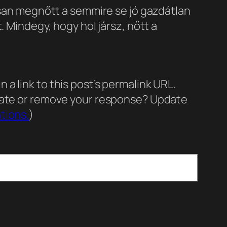
san megnőtt a semmire se jó gazdátlan
Mindegy, hogy hol jársz, nőtt a
a link to this post’s permalink URL.
pdate or remove your response? Update
tions.
)