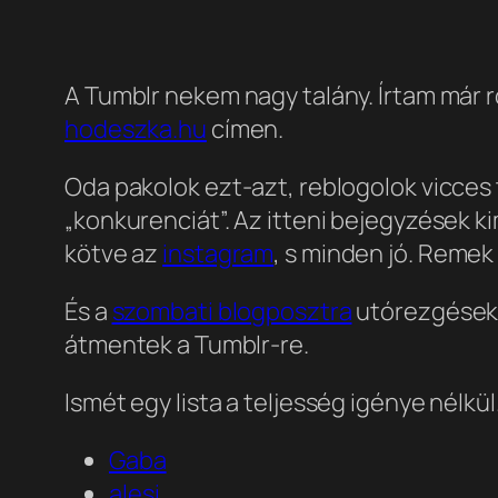
A Tumblr nekem nagy talány. Írtam már ró
hodeszka.hu
címen.
Oda pakolok ezt-azt, reblogolok vicces 
„konkurenciát”. Az itteni bejegyzések k
kötve az
instagram
, s minden jó. Reme
És a
szombati blogposztra
utórezgések
átmentek a Tumblr-re.
Ismét egy lista a teljesség igénye nélkül
Gaba
alesi