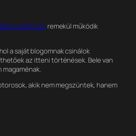
bak.tumblr.com
remekül működik
hol a saját blogomnak csinálok
thetőek az itteni történések. Bele van
en magaménak.
torosok, akik nem megszüntek, hanem