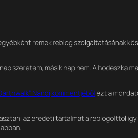
 egyébként remek reblog szolgáltatásának kös
ik nap szeretem, másik nap nem. A hodeszka ma
Darthwalk” Nándi
kommentjéből
ezt a mondato
ztani az eredeti tartalmat a reblogolttol igy 
gabban.