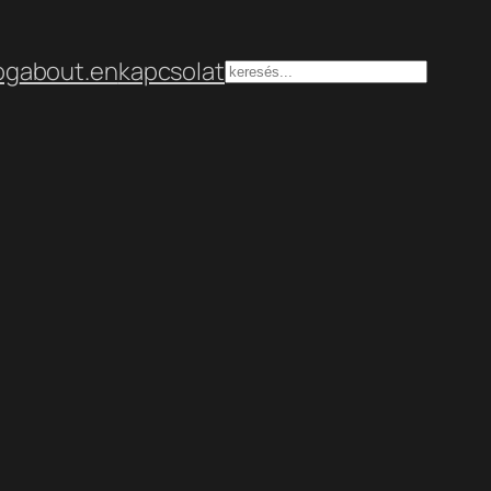
og
about.en
kapcsolat
Keresés