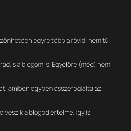
zönhetően egyre több a rövid, nem túl
rad, s a blogom is. Egyelőre (még) nem
t, amiben egyben összefoglalta az
elveszik a blogod ertelme, igy is