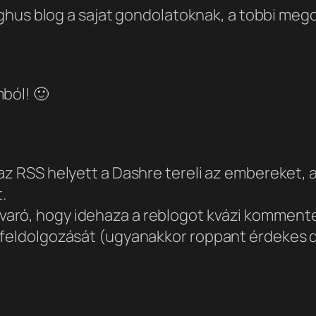
loghus blog a sajat gondolatoknak, a tobbi meg
mból! 🙂
 az RSS helyett a Dashre tereli az embereket,
.
aró, hogy idehaza a reblogot kvázi kommentel
 feldolgozását (ugyanakkor roppant érdekes d