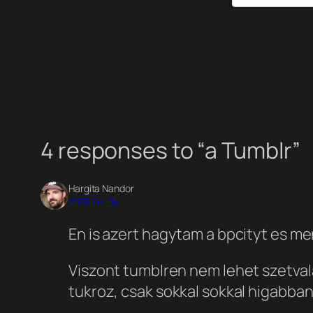
4 responses to “a Tumblr”
Hargita Nandor
2013-05-05
En is azert hagytam a bpcityt es m
Viszont tumblren nem lehet szetvalas
tukroz, csak sokkal sokkal higabban