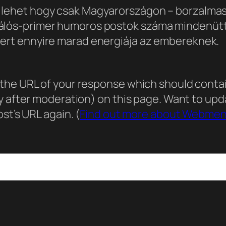
– lehet hogy csak Magyarországon – borzalma
álós-primer humoros postok száma mindenütt. 
mert ennyire marad energiája az embereknek.
he URL of your response which should contain 
ly after moderation) on this page. Want to u
st’s URL again. (
Find out more about Webmen