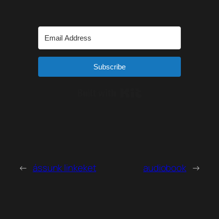
Subscribe
Built with Kit
←
ássunk linkeket
audiobook
→