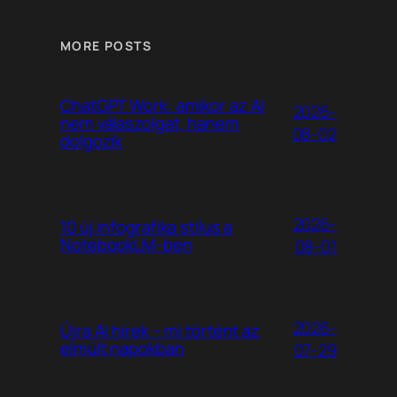
MORE POSTS
ChatGPT Work: amikor az AI
2026-
nem válaszolgat, hanem
08-02
dolgozik
2026-
10 új infografika stílus a
NotebookLM-ben
08-01
2026-
Újra AI hírek – mi történt az
elmúlt napokban
07-29