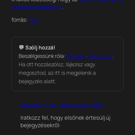
verziója tesztelhető
.
forrás:
hup
💬 Szólj hozzá!
Beszélgessünk róla:
Bluesky
·
Mastodon
.
Ha ott hozzászólsz, lájkolsz vagy
megosztod, az itt is megjelenik a
bejegyzés alatt.
debuntu
linux
opensource
tech
Iratkozz fel, hogy elsőnek értesülj új
bejegyzésekről: