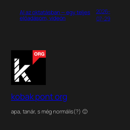
2026-
AI az oktatásban — egy teljes
előadásom, videón
07-29
kobak pont org
apa, tanár, s még normális(?) 🙂