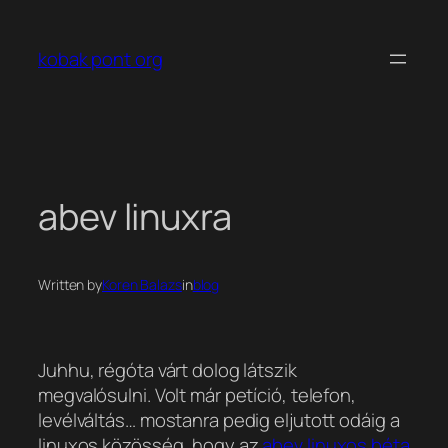
Ugrás
a
kobak pont org
tartalomhoz
abev linuxra
Written by
Koren Balazs
in
blog
Juhhu, régóta várt dolog látszik
megvalósulni. Volt már petíció, telefon,
levélváltás… mostanra pedig eljutott odáig a
linuxos közösség, hogy az
abev linuxos béta