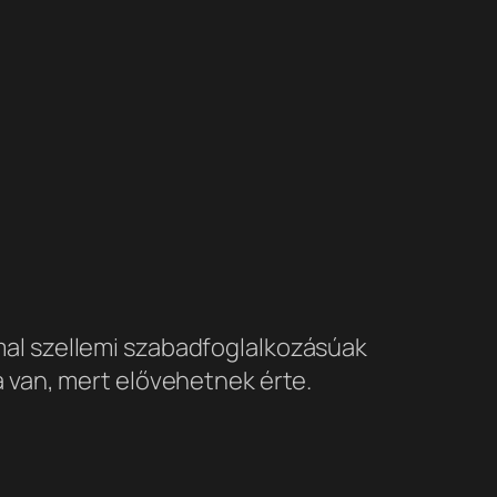
mal szellemi szabadfoglalkozásúak
a van, mert elővehetnek érte.