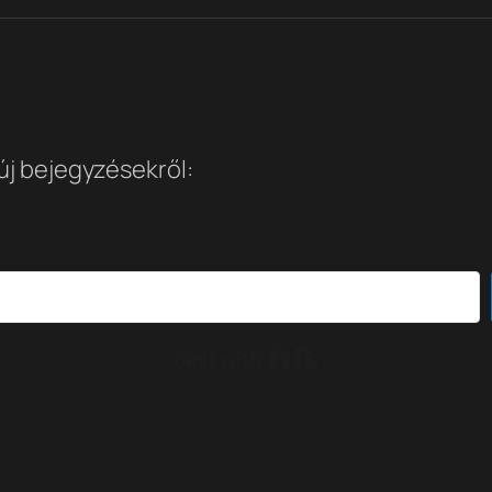
 új bejegyzésekről:
Built with Kit