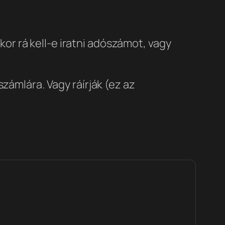
r rá kell-e iratni adószámot, vagy
zámlára. Vagy ráírják (ez az