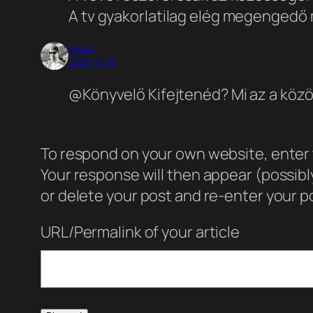
A tv gyakorlatilag elég megengedő m
kobak
2008-11-06
@Könyvelő Kifejtenéd? Mi az a köz
To respond on your own website, enter t
Your response will then appear (possib
or delete your post and re-enter your po
URL/Permalink of your article