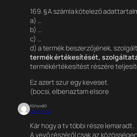
169. § A számla kötelező adattartal
a) …
b) …
c) …
d) a termék beszerzőjének, szolgá
termék értékesítését, szolgáltatá
termékértékesítést részére teljesít
Ez azert szur egy keveset.
(bocsi, elbenaztam elsore
Könyvelő
2008-11-02
Kár hogy a tv többi része lemaradt.
A vevő részéről csak az közössége