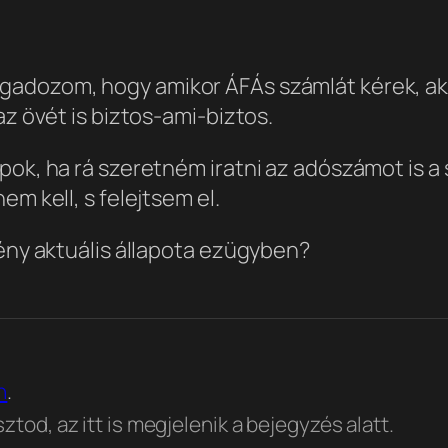
adozom, hogy amikor ÁFÁs számlát kérek, akko
az övét is biztos-ami-biztos.
ok, ha rá szeretném iratni az adószámot is a s
em kell, s felejtsem el.
vény aktuális állapota ezügyben?
n
.
tod, az itt is megjelenik a bejegyzés alatt.