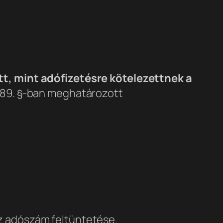
tt, mint adófizetésre kötelezettnek a
a 89. §-ban meghatározott
z adószám feltüntetése.