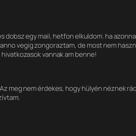
es dobsz egy mail, hetfon elkuldom. ha azonnal
zt anno vegig zongoraztam, de most nem has
za hivatkozasok vannak am benne!
k. Az meg nem érdekes, hogy hülyén néznek rád
zívtam.