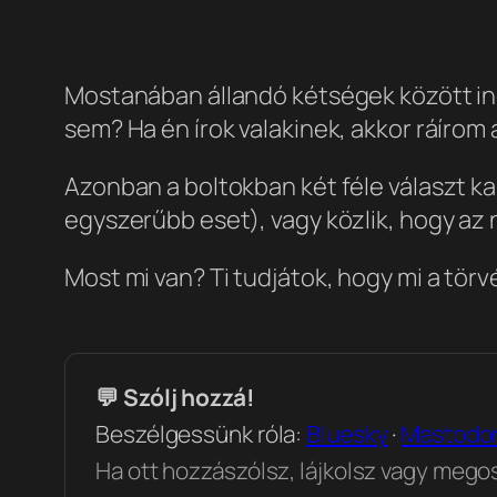
Mostanában állandó kétségek között ing
sem? Ha én írok valakinek, akkor ráírom 
Azonban a boltokban két féle választ kap
egyszerűbb eset), vagy közlik, hogy az n
Most mi van? Ti tudjátok, hogy mi a tör
💬 Szólj hozzá!
Beszélgessünk róla:
Bluesky
·
Mastodo
Ha ott hozzászólsz, lájkolsz vagy megosz