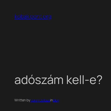
Ugrás
a
kobak pont org
tartalomhoz
adószám kell-e?
Written by
Koren Balazs
in
blog