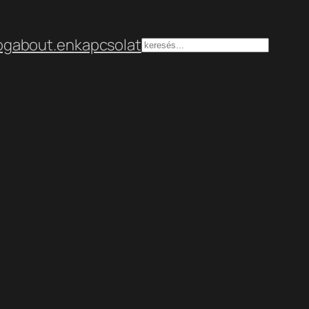
og
about.en
kapcsolat
Keresés