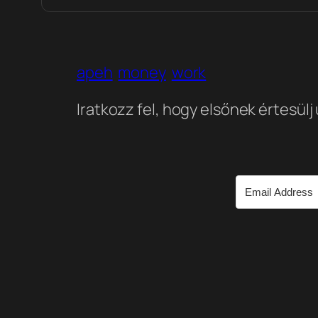
apeh
money
work
Iratkozz fel, hogy elsőnek értesülj