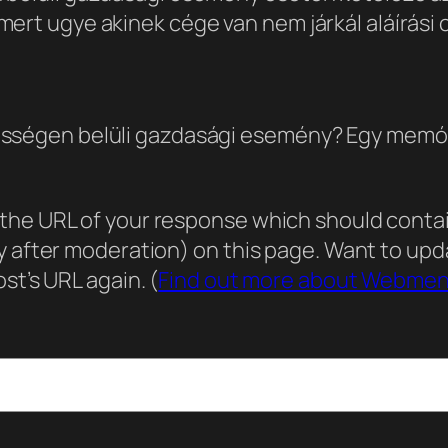
ert ugye akinek cége van nem járkál aláírási
össégen belüli gazdasági esemény? Egy memóri
he URL of your response which should contain 
ly after moderation) on this page. Want to u
st’s URL again. (
Find out more about Webmen