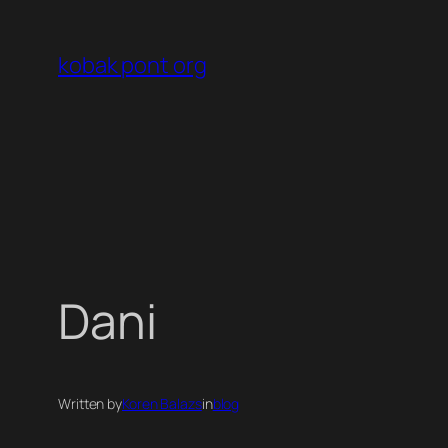
Ugrás
a
kobak pont org
tartalomhoz
Dani
Written by
Koren Balazs
in
blog