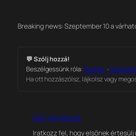
Breaking news: Szeptember 10 a várható 
💬 Szólj hozzá!
Beszélgessünk róla:
Bluesky
·
Mastodo
Ha ott hozzászólsz, lájkolsz vagy megosz
Dani
egyperces
Iratkozz fel, hogy elsőnek értesülj