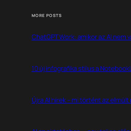
MORE POSTS
ChatGPT Work: amikor az AI nem v
10 új infografika stílus a Noteboo
Újra AI hírek – mi történt az elmúl