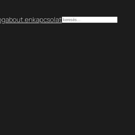
og
about.en
kapcsolat
Keresés