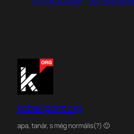
AI az oktatásban — egy teljes elő
kobak pont org
apa, tanár, s még normális(?) 🙂