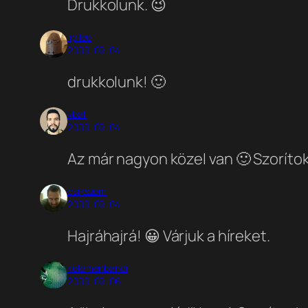
Drukkolunk. 😉
lipilee
2009-09-04
drukkolunk! 🙂
vbali
2009-09-04
Az már nagyon közel van 🙂 Szoríto
csikszem
2009-09-04
Hajráhajrá! 😀 Várjuk a híreket.
kelemenbandi
2009-09-06