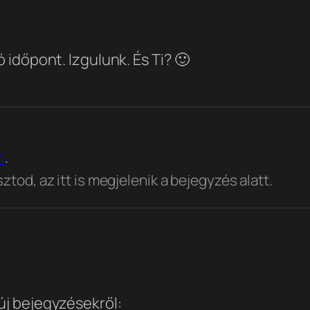
időpont. Izgulunk. És Ti? 🙂
n
.
tod, az itt is megjelenik a bejegyzés alatt.
 új bejegyzésekről: