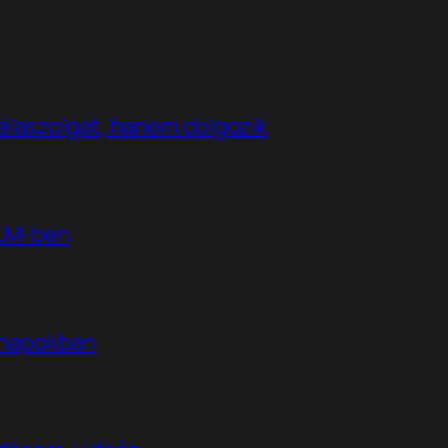
álaszolgat, hanem dolgozik
kLM-ben
t napokban