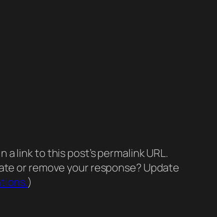
a link to this post’s permalink URL.
pdate or remove your response? Update
tions.
)