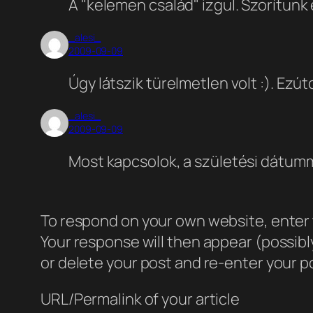
A "kelemen család" izgul. Szorítunk
_alesi_
2009-09-09
Úgy látszik türelmetlen volt :). Ezú
_alesi_
2009-09-09
Most kapcsolok, a születési dátum
To respond on your own website, enter t
Your response will then appear (possib
or delete your post and re-enter your po
URL/Permalink of your article