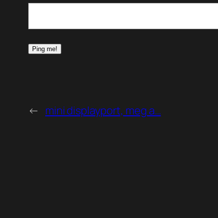
←
mini displayport, meg a…