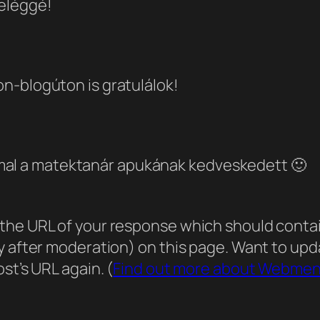
 eléggé!
ton-blogúton is gratulálok!
mal a matektanár apukának kedveskedett 🙂
he URL of your response which should contain 
ly after moderation) on this page. Want to u
st’s URL again. (
Find out more about Webmen