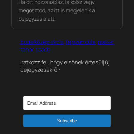
Ha ott hozzászólsz, lájkolsz vagy
megosztod, az itt is megjelenik a
bejegyzés alatt.
budaiközépiskola
fejszámolás
matek
tanár
teach
Iratkozz fel, hogy elsőnek értesülj új
bejegyzésekről:
Subscribe