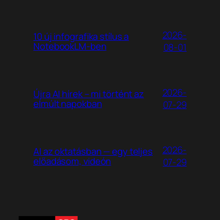
2026-
10 új infografika stílus a
NotebookLM-ben
08-01
2026-
Újra AI hírek – mi történt az
elmúlt napokban
07-29
2026-
AI az oktatásban — egy teljes
előadásom, videón
07-29