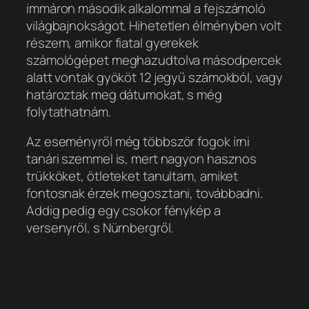
immáron második alkalommal a fejszámoló
világbajnokságot. Hihetetlen élményben volt
részem, amikor fiatal gyerekek
számológépet meghazudtolva másodpercek
alatt vontak gyököt 12 jegyű számokból, vagy
határoztak meg dátumokat, s még
folytathatnám.
Az eseményről még többször fogok írni
tanári szemmel is, mert nagyon hasznos
trükköket, ötleteket tanultam, amiket
fontosnak érzek megosztani, továbbadni.
Addig pedig egy csokor fénykép a
versenyről, s Nürnbergről.