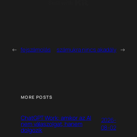
Built with Kit
←
fejszámolás
számukra nincs akadály
→
MORE POSTS
ChatGPT Work: amikor az AI
2026-
nem válaszolgat, hanem
08-02
dolgozik