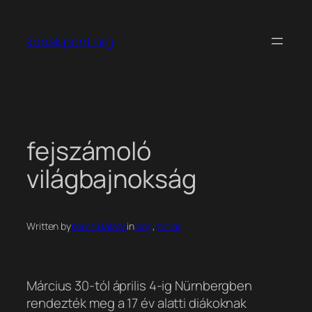
Ugrás
a
kobak pont org
tartalomhoz
fejszámoló
világbajnokság
Written by
Koren Balazs
in
blog
, 
tanár
Március 30-tól április 4-ig Nürnbergben
rendezték meg a 17 év alatti diákoknak