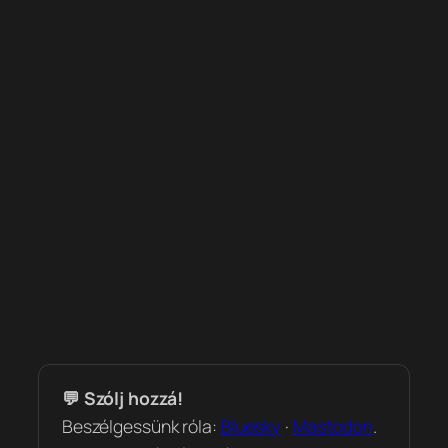
💬 Szólj hozzá!
Beszélgessünk róla:
Bluesky
·
Mastodon
.