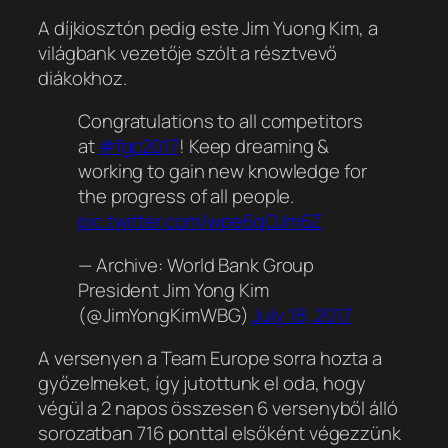
A díjkiosztón pedig este Jim Yuong Kim, a
világbank vezetője szólt a résztvevő
diákokhoz.
Congratulations to all competitors
at
#fgc2017
! Keep dreaming &
working to gain new knowledge for
the progress of all people.
pic.twitter.com/wpe6qOJm6Z
— Archive: World Bank Group
President Jim Yong Kim
(@JimYongKimWBG)
July 18, 2017
A versenyen a Team Europe sorra hozta a
győzelmeket, így jutottunk el oda, hogy
végül a 2 napos összesen 6 versenyből álló
sorozatban 716 ponttal elsőként végezzünk