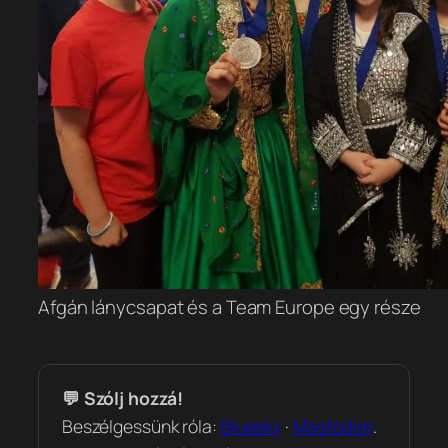
Afgán lánycsapat és a Team Europe egy része
💬 Szólj hozzá!
Beszélgessünk róla:
Bluesky
·
Mastodon
.