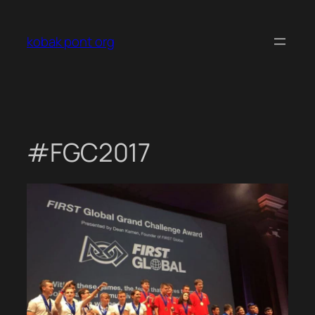
Ugrás
a
kobak pont org
tartalomhoz
#FGC2017