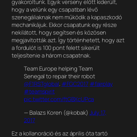
gyakoroltunk. Egyik verseny előtt kiderült,
hogy a velünk egy csapatban lévő
szenegáliaknak nem működik a kapaszkodó
mechanikájuk. Ekkor csapatunk egy része
nekilátott, hogy segítsen és közösen
megjavították azt. Így történhetett, hogy azt
a fordulót is 100 pont felett sikerült
teljesítenie a három csapatnak.
Team Europe helping Team
Senegal to repair their robot
@F1RSTglobal
.
#FGC2017
#fairplay
#teamspirit
pic.twitter.com/ftGBXcUPca
— Balazs Koren (@kobak)
July 17,
2017
Ez a kollanoráció és az április óta tartó