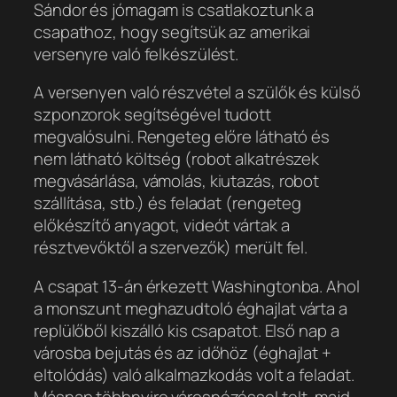
Sándor és jómagam is csatlakoztunk a
csapathoz, hogy segítsük az amerikai
versenyre való felkészülést.
A versenyen való részvétel a szülők és külső
szponzorok segítségével tudott
megvalósulni. Rengeteg előre látható és
nem látható költség (robot alkatrészek
megvásárlása, vámolás, kiutazás, robot
szállítása, stb.) és feladat (rengeteg
előkészítő anyagot, videót vártak a
résztvevőktől a szervezők) merült fel.
A csapat 13-án érkezett Washingtonba. Ahol
a monszunt meghazudtoló éghajlat várta a
replülőből kiszálló kis csapatot. Első nap a
városba bejutás és az időhöz (éghajlat +
eltolódás) való alkalmazkodás volt a feladat.
Másnap többnyire városnézéssel telt, majd