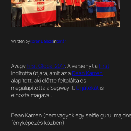
Written by
Koren Balazs
in
tanár
Avagy
First Global 2017
. A versenyt a
First
indította útjára, amit az a
Dean Kamen
alapított, aki előtte feltalálta és
megalapította a Segway-t.
Új játékát
is
elhozta magával.
Dean Kamen (nem vagyok egy selfie guru, majdne
fényképezés közben)