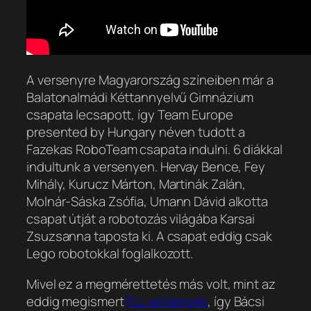
A versenyre Magyarország színeiben már a
Balatonalmádi Kéttannyelvű Gimnázium
csapata lecsapott, így Team Europe
presented by Hungary néven tudott a
Fazekas RoboTeam csapata indulni. 6 diákkal
indultunk a versenyen. Hervay Bence, Fey
Mihály, Kurucz Márton, Martinák Zalán,
Molnár-Sáska Zsófia, Umann Dávid alkotta
csapat útját a robotozás világába Karsai
Zsuzsanna taposta ki. A csapat eddig csak
Lego robotokkal foglalkozott.
Mivel ez a megmérettetés más volt, mint az
eddig megismert
FLL versenyek
, így Bácsi