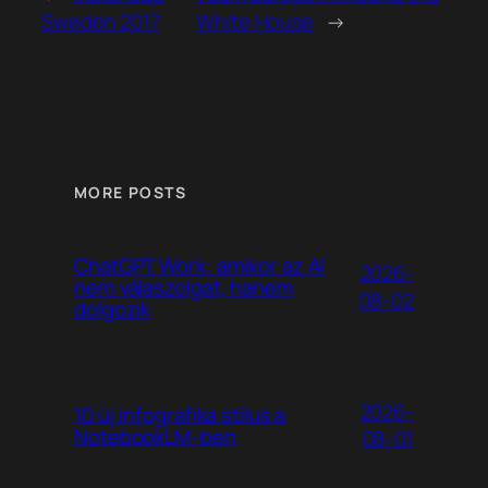
Sweden 2017
White House
→
MORE POSTS
ChatGPT Work: amikor az AI
2026-
nem válaszolgat, hanem
08-02
dolgozik
2026-
10 új infografika stílus a
NotebookLM-ben
08-01