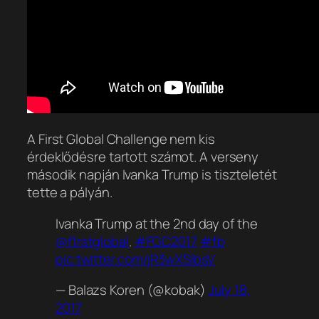
A First Global Challenge nem kis
érdeklődésre tartott számot. A verseny
második napján Ivanka Trump is tiszteletét
tette a pályán.
Ivanka Trump at the 2nd day of the
@f1rstglobal
.
#FGC2017
#fb
pic.twitter.com/jR3wXSIbsV
— Balazs Koren (@kobak)
July 18,
2017