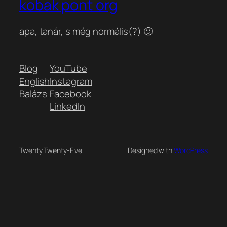
kobak pont org
apa, tanár, s még normális(?) 🙂
Blog
YouTube
English
Instagram
Balázs
Facebook
LinkedIn
Twenty Twenty-Five
Designed with
WordPress