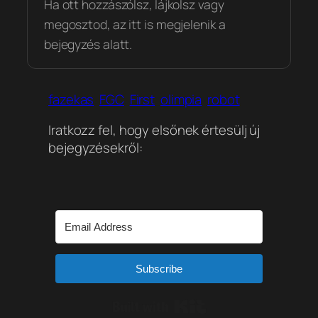
Ha ott hozzászólsz, lájkolsz vagy
megosztod, az itt is megjelenik a
bejegyzés alatt.
fazekas
FGC
First
olimpia
robot
Iratkozz fel, hogy elsőnek értesülj új
bejegyzésekről:
Subscribe
Built with Kit