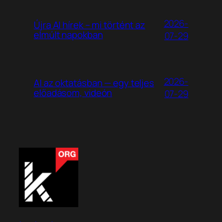
2026-
Újra AI hírek – mi történt az
elmúlt napokban
07-29
2026-
AI az oktatásban — egy teljes
előadásom, videón
07-29