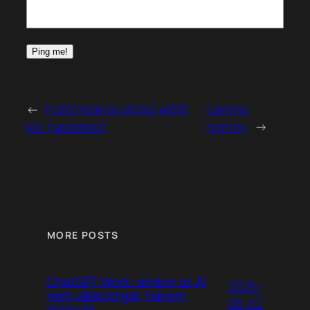
←
hűtő mizéria utolsó előtti
camino
kör (updated)
nightly
→
MORE POSTS
ChatGPT Work: amikor az AI
2026-
nem válaszolgat, hanem
08-02
dolgozik