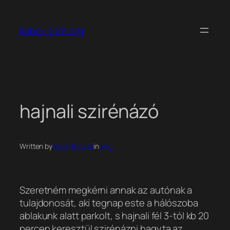
Ugrás
a
kobak pont org
tartalomhoz
hajnali szirénázó
Written by
Koren Balazs
in
blog
Szeretném megkérni annak az autónak a
tulajdonosát, aki tegnap este a hálószoba
ablakunk alatt parkolt, s hajnali fél 3-tól kb 20
percen keresztül szirénázni hagyta az