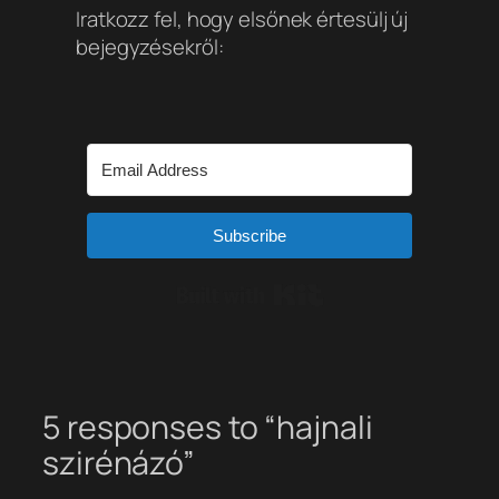
Iratkozz fel, hogy elsőnek értesülj új
bejegyzésekről:
Subscribe
Built with Kit
5 responses to “hajnali
szirénázó”