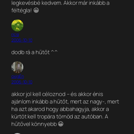
legkevésbé kedvem. Akkor már inkább a
féltégla! 😀
ricsi
2006-10-10
dodb rá a hűtőt ^^
oxigÉn
2006-10-10
akkor jol kell céloznod
– és akkor énis
ajánlom inkább a hűtőt, mert az nagy-
, mert
ha azt akarod hogy abbahagyja, akkor a
kürtöt kell tropára törnöd az autóban. A
hűtővel könnyebb 😀