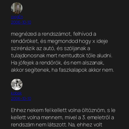
oxigÉn
2006-10-10
megnézed a rendszámot, felhívod a
rendőröket, és megmondod hogy x ideje
szirénázik az autó, és szóljanak a
tulajdonosnak mert nemtudtok tőle aludni.
Ha jófejek a rendőrök, és nem alszanak,
akkor segítenek, ha faszkalapok akkor nem.
kobak
2006-10-10
Ehhez nekem fel kellett volna öltöznöm, s le
kellett volna mennem, mivel a 3. emeletről a
rendszám nem látszott. Na, ehhez volt