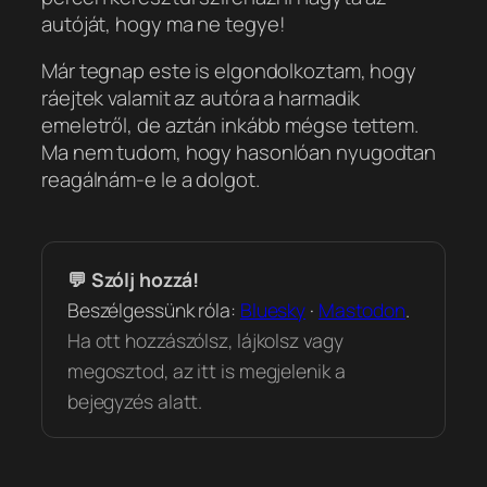
autóját, hogy ma
ne tegye
!
Már tegnap este is elgondolkoztam, hogy
ráejtek valamit az autóra a harmadik
emeletről, de aztán inkább mégse tettem.
Ma nem tudom, hogy hasonlóan nyugodtan
reagálnám-e le a dolgot.
💬 Szólj hozzá!
Beszélgessünk róla:
Bluesky
·
Mastodon
.
Ha ott hozzászólsz, lájkolsz vagy
megosztod, az itt is megjelenik a
bejegyzés alatt.