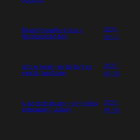
2026-
10 új infografika stílus a
NotebookLM-ben
08-01
2026-
Újra AI hírek – mi történt az
elmúlt napokban
07-29
2026-
AI az oktatásban — egy teljes
előadásom, videón
07-29