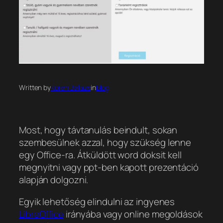
Written by
Koren Balazs
in
blog
Most, hogy távtanulás beindult, sokan
szembesülnek azzal, hogy szükség lenne
egy Office-ra. Átküldött word doksit kell
megnyitni vagy ppt-ben kapott prezentáció
alapján dolgozni.
Egyik lehetőség elindulni az ingyenes
LibreOffice
irányába vagy online megoldások