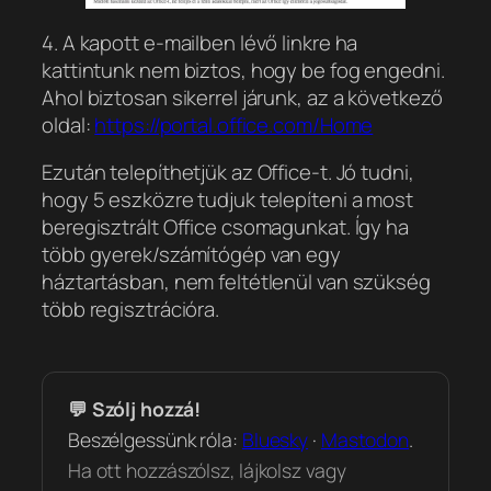
4. A kapott e-mailben lévő linkre ha
kattintunk nem biztos, hogy be fog engedni.
Ahol biztosan sikerrel járunk, az a következő
oldal:
https://portal.office.com/Home
Ezután telepíthetjük az Office-t. Jó tudni,
hogy 5 eszközre tudjuk telepíteni a most
beregisztrált Office csomagunkat. Így ha
több gyerek/számítógép van egy
háztartásban, nem feltétlenül van szükség
több regisztrációra.
💬 Szólj hozzá!
Beszélgessünk róla:
Bluesky
·
Mastodon
.
Ha ott hozzászólsz, lájkolsz vagy