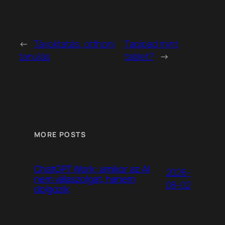
←
Távoktatás, otthoni
Tapipad mint
tanulás
tablet?
→
MORE POSTS
ChatGPT Work: amikor az AI
2026-
nem válaszolgat, hanem
08-02
dolgozik