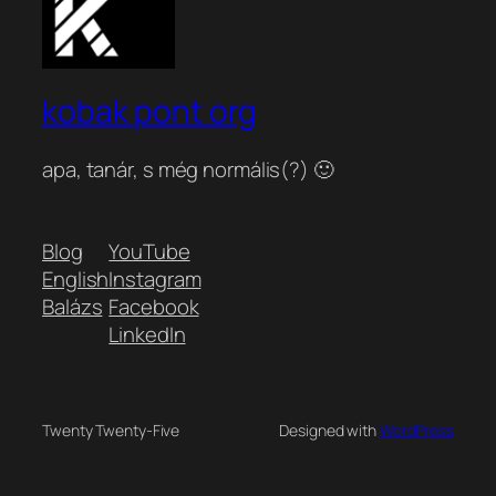
kobak pont org
apa, tanár, s még normális(?) 🙂
Blog
YouTube
English
Instagram
Balázs
Facebook
LinkedIn
Twenty Twenty-Five
Designed with
WordPress