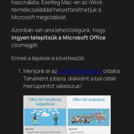
használata. Esetleg Mac-en az iWork
termékcsaláddal helyettesíthetjük a
Microsoft megoldását.
Azonban van arra lehetőségünk, hogy
ingyen telepítsük a Microsoft Office
csomagját.
Ennek a lépései a következők:
Menjünk el az
o365 regisztráció
oldalra.
Tanárként jobbra, diákként a bal oldali
menüpontot válasszuk!