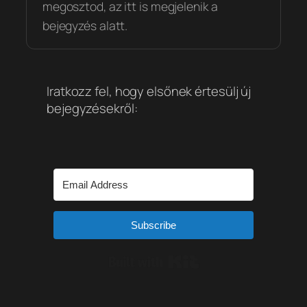
megosztod, az itt is megjelenik a
bejegyzés alatt.
Iratkozz fel, hogy elsőnek értesülj új
bejegyzésekről:
Subscribe
Built with Kit