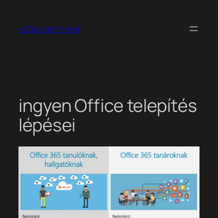
Ugrás
a
kobak pont org
tartalomhoz
ingyen Office telepítés
lépései