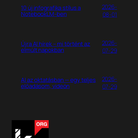
2026-
10 új infografika stílus a
NotebookLM-ben
08-01
2026-
Újra AI hírek – mi történt az
elmúlt napokban
07-29
2026-
AI az oktatásban — egy teljes
előadásom, videón
07-29