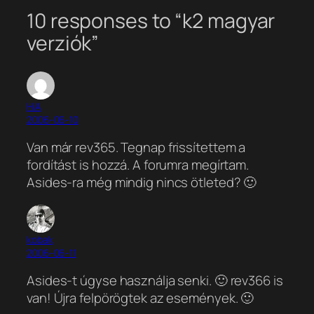
10 responses to “k2 magyar
verziók”
HiA
2006-06-10
Van már rev365. Tegnap frissítettem a
fordítást is hozzá. A forumra megírtam.
Asides-ra még mindig nincs ötleted? 🙂
kobak
2006-06-11
Asides-t úgyse használja senki. 🙂 rev366 is
van! Újra felpörögtek az események. 🙂