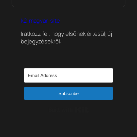
k2
magyar
site
Iratkozz fel, hogy elsőnek értesülj új
bejegyzésekről:
Subscribe
Built with Kit