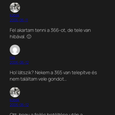
kobak
2006-06-11
Fel akartam tenni a 366-ot, de tele van
hibával. 🙁
HiA
2006-06-12
Hol látszik? Nekem a 365 van telepítve és
nem találtam vele gondot…
kobak
2006-06-12
Ott, hogy a fejléc betöltése után a