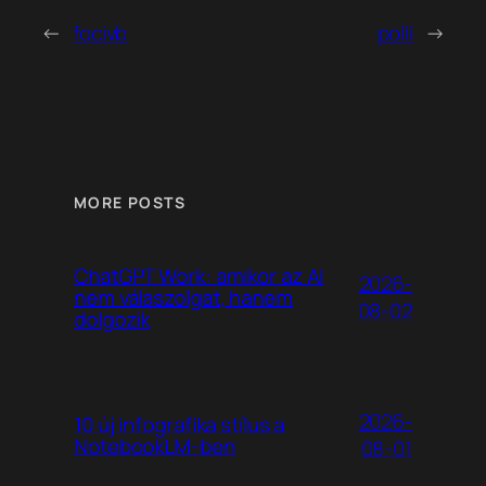
←
focivb
polli
→
MORE POSTS
ChatGPT Work: amikor az AI
2026-
nem válaszolgat, hanem
08-02
dolgozik
2026-
10 új infografika stílus a
NotebookLM-ben
08-01