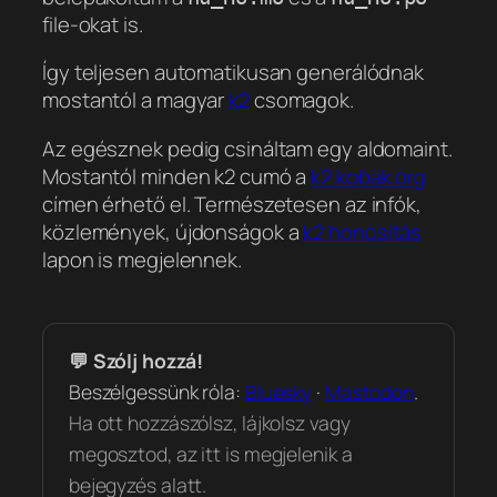
file-okat is.
Így teljesen automatikusan generálódnak
mostantól a magyar
k2
csomagok.
Az egésznek pedig csináltam egy aldomaint.
Mostantól minden k2 cumó a
k2.kobak.org
címen érhető el. Természetesen az infók,
közlemények, újdonságok a
k2 honosítás
lapon is megjelennek.
💬 Szólj hozzá!
Beszélgessünk róla:
Bluesky
·
Mastodon
.
Ha ott hozzászólsz, lájkolsz vagy
megosztod, az itt is megjelenik a
bejegyzés alatt.