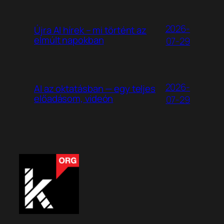
2026-
Újra AI hírek – mi történt az
elmúlt napokban
07-29
2026-
AI az oktatásban — egy teljes
előadásom, videón
07-29