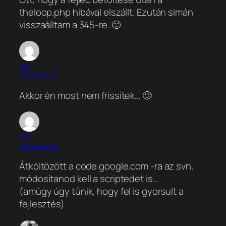
theloop.php hibával elszállt. Ezután simán
visszaálltam a 345-re. 🙂
HiA
2006-06-12
Akkor én most nem frissítek… 🙂
HiA
2006-08-04
Átköltözött a code.google.com -ra az svn,
módosítanod kell a scriptedet is…
(amúgy úgy tűnik, hogy fel is gyorsult a
fejlesztés)