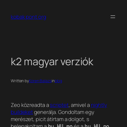
Ugrás
a
kobak pont org
tartalomhoz
k2 magyar verziók
Written by
Koren Balazs
in
blog
Zeo közreadta a
scriptet
, amivel a
nightly
buildeket
generálja. Gondoltam egy
merészet, picit átírtam a dolgot, s
belepakoltam a
és a
hu_HU.mo
hu_HU.po