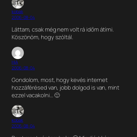
kobak
2006-08-04
Láttam, csak még nem volt rá időm átírni.
Köszönöm, hogy szóltál.
HiA
2006-08-04
Gondolom, most, hogy kevés internet
hozzáférésed van, jobb dolgod is van, mint
ezzel vacakolni… 🙂
kobak
2006-08-04