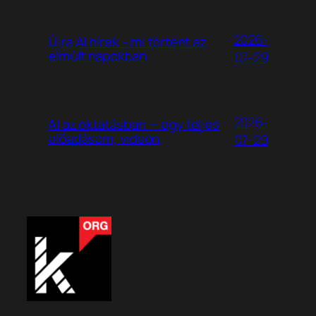
2026-
Újra AI hírek – mi történt az
elmúlt napokban
07-29
2026-
AI az oktatásban — egy teljes
előadásom, videón
07-29