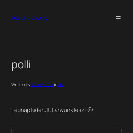
Ugrás
a
kobak pont org
tartalomhoz
polli
Written by
Koren Balazs
in
blog
Tegnap kiderült. Lányunk lesz! 🙂