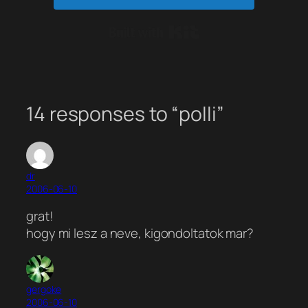
Built with Kit
14 responses to “polli”
dr
2006-06-10
grat!
hogy mi lesz a neve, kigondoltatok mar?
gergoke
2006-06-10