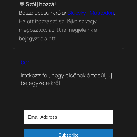
💬 Szólj hozzá!
Beszélgessünk róla:
Bluesky
·
Mastodon
.
Ha ott hozzászólsz, lájkolsz vagy
megosztod, az itt is megjelenik a
bejegyzés alatt.
bori
Iratkozz fel, hogy elsőnek értesülj új
bejegyzésekről:
Subscribe