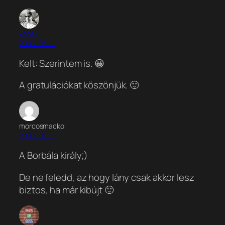
kobak
2006-06-11
Kelt: Szerintem is. 😀
A gratulációkat köszönjük. 🙂
morcosmacko
2006-06-11
A Borbála király;)
De ne feledd, az hogy lány csak akkor lesz
biztos, ha már kibújt 🙂