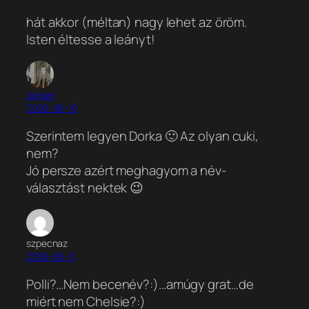
hát akkor (méltan) nagy lehet az öröm.
Isten éltesse a leányt!
oxigen
2006-06-10
Szerintem legyen Dorka 🙂 Az olyan cuki,
nem?
Jó persze azért meghagyom a név-
választást nektek 😉
szpecnaz
2006-06-11
Polli?…Nem becenév?:)…amúgy grat…de
miért nem Chelsie?:)