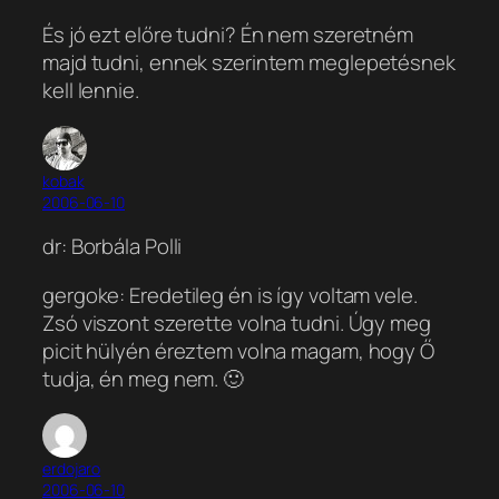
És jó ezt előre tudni? Én nem szeretném
majd tudni, ennek szerintem meglepetésnek
kell lennie.
kobak
2006-06-10
dr: Borbála Polli
gergoke: Eredetileg én is így voltam vele.
Zsó viszont szerette volna tudni. Úgy meg
picit hülyén éreztem volna magam, hogy Ő
tudja, én meg nem. 🙂
erdojaro
2006-06-10