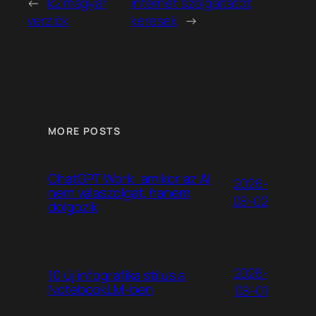
←
k2 magyar
internet szolgáltatót
verziók
keresek
→
MORE POSTS
ChatGPT Work: amikor az AI
2026-
nem válaszolgat, hanem
08-02
dolgozik
2026-
10 új infografika stílus a
NotebookLM-ben
08-01