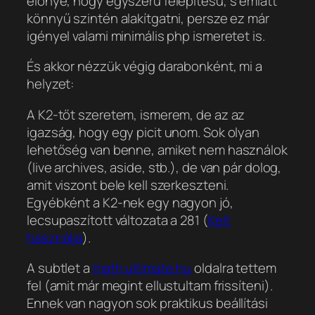
előnye, hogy egyszerű felépítésű, s emiatt
könnyű szintén alakítgatni, persze ez már
igényel valami minimális php ismeretet is.
És akkor nézzük végig darabonként, mi a
helyzet:
A K2-tőt szeretem, ismerem, de az az
igazság, hogy egy picit unom. Sok olyan
lehetőség van benne, amiket nem használok
(live archives, aside, stb.), de van pár dolog,
amit viszont bele kell szerkeszteni.
Egyébként a K2-nek egy nagyon jó,
lecsupaszított változata a 281 (
Kelt
használja
).
A subtlet a
math.ultimate.hu
oldalra tettem
fel (amit már megint ellustultam frissíteni).
Ennek van nagyon sok praktikus beállítási