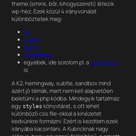
theme (smink, bőr, kihogyszereti) létezik
wp-hez. Ezek közül 4 irányvonalat
különböztetek meg:
K2
subtle
kubrick
hemingway
egyebek, ide sorolom pl. a
sandboxot
is.
A K2, hemingway, subtle, sandbox mind
azért jó témák, mert nem kell alapvetően
beletúrni a php kódba. Mindegyik tartalmaz
egy
könyvtárat, s ott lehet
styles
különböző css file-okkal a kinézetet
kedvünkre formázni. Ezért is kezdtem ezek
irányába kacsintani. A Kubricknak nagy