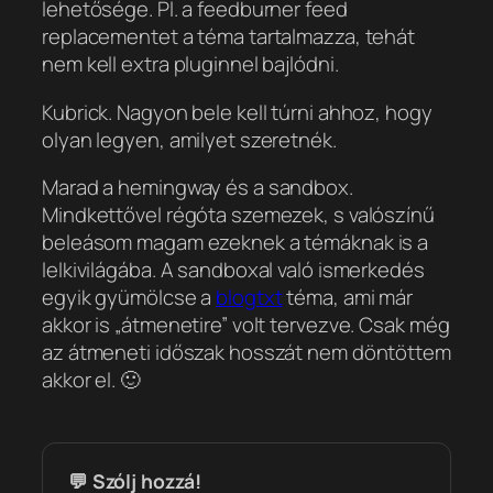
lehetősége. Pl. a feedburner feed
replacementet a téma tartalmazza, tehát
nem kell extra pluginnel bajlódni.
Kubrick. Nagyon bele kell túrni ahhoz, hogy
olyan legyen, amilyet szeretnék.
Marad a hemingway és a sandbox.
Mindkettővel régóta szemezek, s valószínű
beleásom magam ezeknek a témáknak is a
lelkivilágába. A sandboxal való ismerkedés
egyik gyümölcse a
blogtxt
téma, ami már
akkor is „átmenetire” volt tervezve. Csak még
az átmeneti időszak hosszát nem döntöttem
akkor el. 🙂
💬 Szólj hozzá!