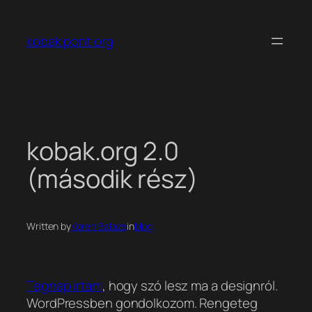
Ugrás
a
kobak pont org
tartalomhoz
kobak.org 2.0
(második rész)
Written by
Koren Balazs
in
blog
Tegnap írtam
, hogy szó lesz ma a designról.
WordPressben gondolkozom. Rengeteg