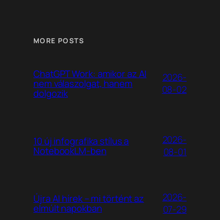
MORE POSTS
ChatGPT Work: amikor az AI
2026-
nem válaszolgat, hanem
08-02
dolgozik
2026-
10 új infografika stílus a
NotebookLM-ben
08-01
2026-
Újra AI hírek – mi történt az
elmúlt napokban
07-29