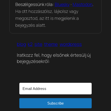
Beszélgessünk róla:
Bluesky
·
Mastodon
.
Ha ott hozzászólsz, lájkolsz vagy
megosztod, az itt is megjelenik a
bejegyzés alatt.
blog
k2
site
theme
wordpress
Iratkozz fel, hogy elsőnek értesülj új
bejegyzésekről:
Subscribe