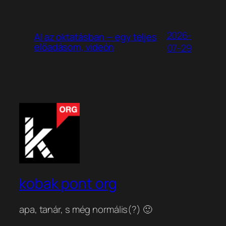
2026-
AI az oktatásban — egy teljes
előadásom, videón
07-29
kobak pont org
apa, tanár, s még normális(?) 🙂