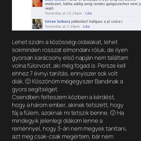
Lehet szidni a közösségi oldalakat, lehet
sokminden rosszat elmondani róluk, de ilyen
gyorsan karácsony első napján nem találtam
volna fülorvost, aki még fogad is. Persze kell
ehhez 7 évnyi tanítás, ennyiszer sok volt
diák. 🙂 Köszönöm mégegyszer Bandinak a
gyors segítséget.
Csendben felteszem közben a kérdést,
hogy a három ember, akinek tetszett, hogy
fáj a fülem, azoknak mi tetszik benne. 🙂 Ha
mindegyik jelenlegi diákom lenne a
reménnyel, hogy 3-án nem megyek tanítani,
azt még csak-csak megértem, bár nem