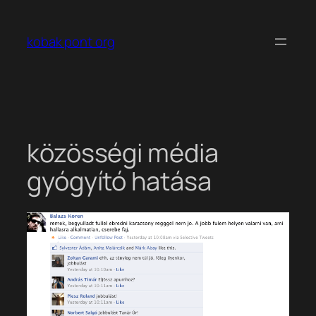
Ugrás
a
kobak pont org
tartalomhoz
közösségi média
gyógyító hatása