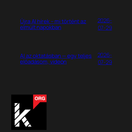
2026-
Újra AI hírek – mi történt az
elmúlt napokban
07-29
2026-
AI az oktatásban — egy teljes
előadásom, videón
07-29