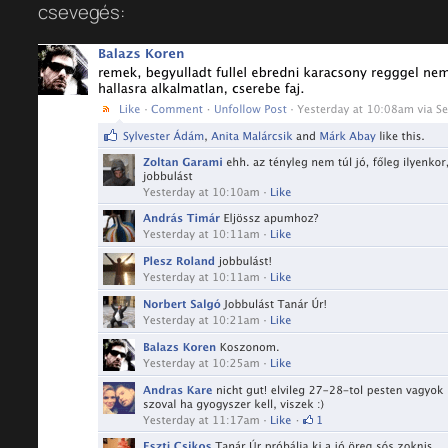
csevegés: