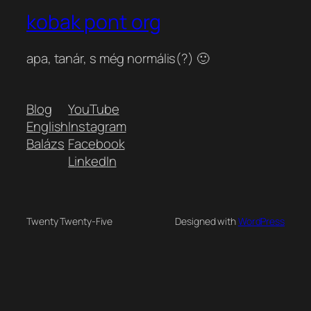
kobak pont org
apa, tanár, s még normális(?) 🙂
Blog
YouTube
English
Instagram
Balázs
Facebook
LinkedIn
Twenty Twenty-Five
Designed with
WordPress