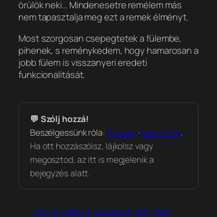
örülök neki… Mindenesetre remélem más
nem tapasztalja meg ezt a remek élményt.
Most szorgosan csepegtetek a fülembe,
pihenek, s reménykedem, hogy hamarosan a
jobb fülem is visszanyeri eredeti
funkcionalitását.
💬 Szólj hozzá!
Beszélgessünk róla:
Bluesky
·
Mastodon
.
Ha ott hozzászólsz, lájkolsz vagy
megosztod, az itt is megjelenik a
bejegyzés alatt.
beteg
énblog
facebook
net
web