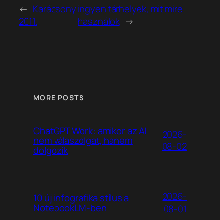
←
Karácsony
ingyen tárhelyek, mit mire
2011.
használok
→
MORE POSTS
ChatGPT Work: amikor az AI
2026-
nem válaszolgat, hanem
08-02
dolgozik
2026-
10 új infografika stílus a
NotebookLM-ben
08-01