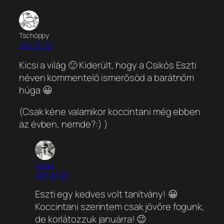
Tschöppy
2011-12-28
Kicsi a világ 🙂 Kiderült, hogy a Csikós Eszti
néven kommentelő ismerősöd a barátnőm
húga 😀
(Csak kéne valamikor koccintani még ebben
az évben, nemde?:) )
kobak
2011-12-29
Eszti egy kedves volt tanítvány! 😀
Koccintani szerintem csak jövőre fogunk,
de korlátozzuk januárra! 😉