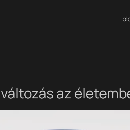
bl
 változás az életemb