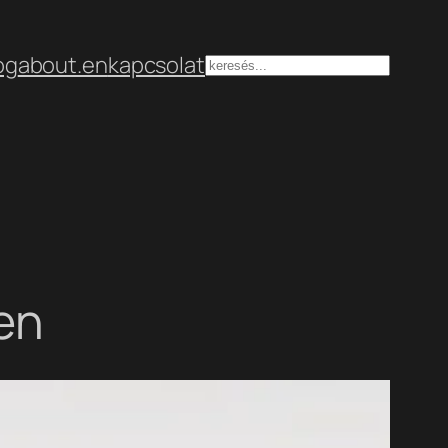
og
about.en
kapcsolat
Keresés
en