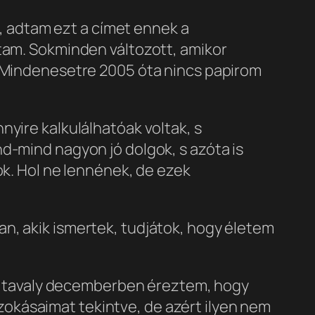
t, adtam ezt a címet ennek a
ztam. Sokminden változott, amikor
🙂 Mindenesetre 2005 óta nincs papirom
nyire kalkulálhatóak voltak, s
d-mind nagyon jó dolgok, s azóta is
ok. Hol ne lennének, de ezek
an, akik ismertek, tudjátok, hogy életem
kor tavaly decemberben éreztem, hogy
okásaimat tekintve, de azért ilyen nem