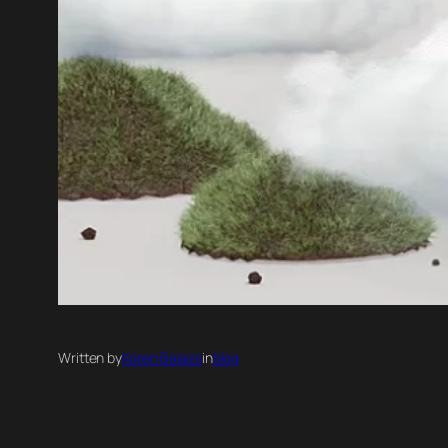
Written by
Koren Balazs
in
blog