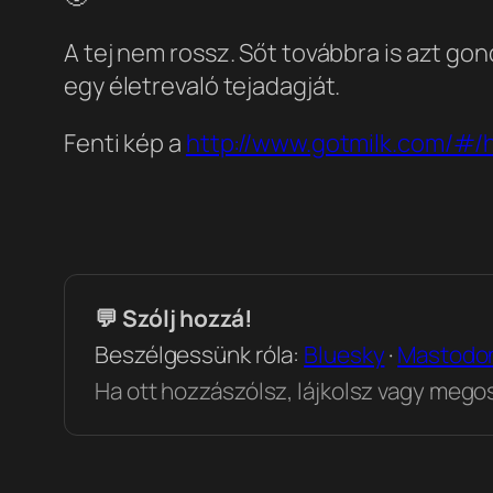
A tej nem rossz. Sőt továbbra is azt go
egy életrevaló tejadagját.
Fenti kép a
http://www.gotmilk.com/#/h
💬 Szólj hozzá!
Beszélgessünk róla:
Bluesky
·
Mastodo
Ha ott hozzászólsz, lájkolsz vagy megosz