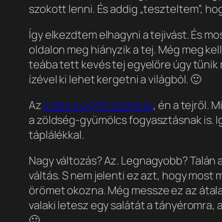
szokott lenni. És addig „teszteltem”, ho
Így elkezdtem elhagyni a tejivást. És mo
oldalon meg hiányzik a tej. Még meg kel
teába tett kevés tej egyelőre úgy tűnik
ízével ki lehet kergetni a világból. 🙂
Az
Index a cigiről szokik le
, én a tejről.
a zöldség-gyümölcs fogyasztásnak is. 
táplálékkal.
Nagy változás? Az. Legnagyobb? Talán az
váltás. S nem jelenti ez azt, hogy mos
örömet okozna. Még messze ez az átalaku
valaki letesz egy salátát a tányéromra
🙂