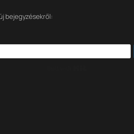
 új bejegyzésekről:
Built with Kit