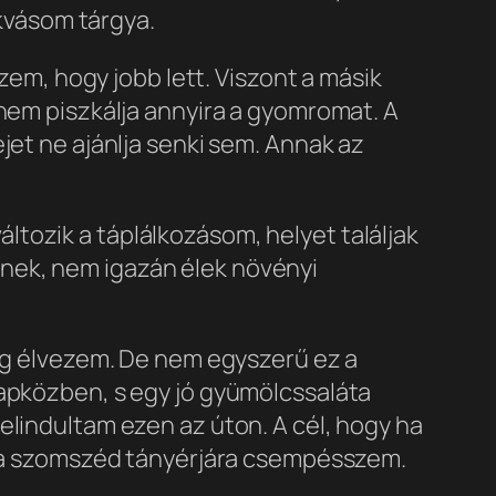
akvásom tárgya.
rzem, hogy jobb lett. Viszont a másik
 nem piszkálja annyira a gyomromat. A
jet ne ajánlja senki sem. Annak az
változik a táplálkozásom, helyet találjak
nek, nem igazán élek növényi
dig élvezem. De nem egyszerű ez a
napközben, s egy jó gyümölcssaláta
elindultam ezen az úton. A cél, hogy ha
zt a szomszéd tányérjára csempésszem.