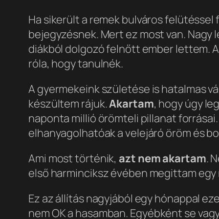
Ha sikerült a remek bulváros felütéssel 
bejegyzésnek. Mert ez most van. Nagy l
diákból dolgozó felnőtt ember lettem. 
róla, hogy tanulnék.
A gyermekeink születése is hatalmas vál
készültem rájuk.
Akartam
, hogy úgy le
naponta millió örömteli pillanat forrás
elhanyagolhatóak a velejáró öröm és b
Ami most történik,
azt nem akartam
. 
első harminciksz évében megittam egy 
Ez az állítás nagyjából egy hónappal ez
nem OK a hasamban. Egyébként se vagyo