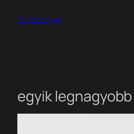
Ugrás
a
kobak pont org
tartalomhoz
egyik legnagyobb