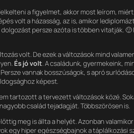
felkelteni a figyelmet, akkor most leírom, miér
épés volt a házasság, az is, amikor lediplomá
A dolgozást persze azóta is többen vitatják. 
tozás volt. De ezek a változások mind valamen
gyen.
És jó volt
. A családunk, gyermekeink, min
ai. Persze vannak bosszúságok, s apró surlódás
oldogsághoz képest.
Nem tartozott a tervezett változások közé. Sok
nagyobb család tejadagját. Többszörösen is.
előttig meg is állta a helyét. Azonban valami
k egy hiper egészségbajnok a táplálkozási sz