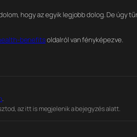
ndolom, hogy az egyik legjobb dolog. De úgy t
ealth-benefits
oldalról van fényképezve.
n
.
tod, az itt is megjelenik a bejegyzés alatt.