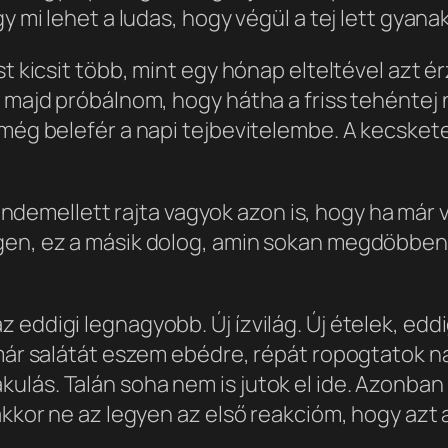
gy mi lehet a ludas, hogy végül a tej lett gyan
st kicsit több, mint egy hónap elteltével azt é
l majd próbálnom, hogy hátha a friss tehéntej
 még belefér a napi tejbevitelembe. A kecskete
 Mindemellett rajta vagyok azon is, hogy ha már 
Igen, ez a másik dolog, amin sokan megdöbben
 eddigi legnagyobb. Új ízvilág. Új ételek, ed
t már salátát eszem ebédre, répát ropogtatok 
lás. Talán soha nem is jutok el ide. Azonban 
, akkor ne az legyen az első reakcióm, hogy a