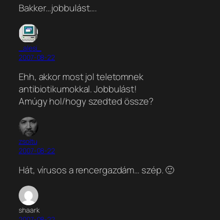
Bakker…jobbulást….
_alesi_
2007-08-22
Ehh, akkor most jol teletomnek
antibiotikumokkal. Jobbulást!
Amúgy hol/hogy szedted össze?
zsoltu
2007-08-22
Hát, vírusos a rencergazdám… szép. 🙂
shaark
2007-08-22