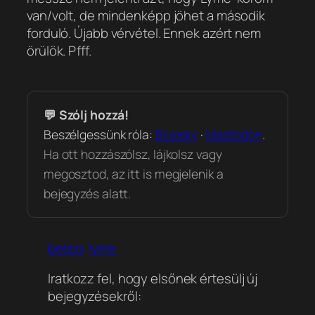
van/volt, de mindenképp jöhet a második
forduló. Újabb vérvétel. Ennek azért nem
örülök. Pfff.
💬 Szólj hozzá!
Beszélgessünk róla:
Bluesky
·
Mastodon
.
Ha ott hozzászólsz, lájkolsz vagy
megosztod, az itt is megjelenik a
bejegyzés alatt.
beteg
lyme
Iratkozz fel, hogy elsőnek értesülj új
bejegyzésekről: