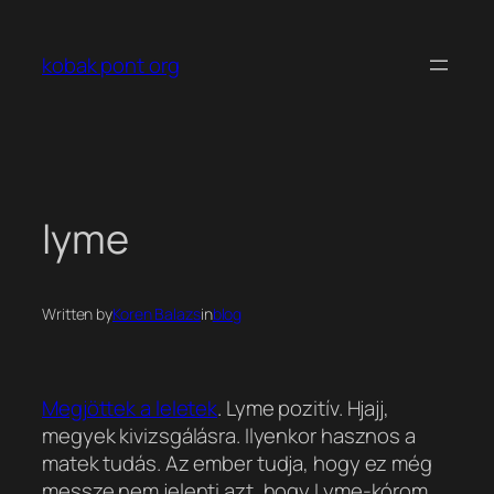
Ugrás
a
kobak pont org
tartalomhoz
lyme
Written by
Koren Balazs
in
blog
Megjöttek a leletek
. Lyme pozitív. Hjajj,
megyek kivizsgálásra. Ilyenkor hasznos a
matek tudás. Az ember tudja, hogy ez még
messze nem jelenti azt, hogy Lyme-kórom