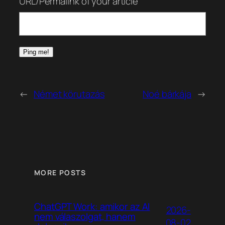
URL/Permalink of your article
←
Német körutazás
Noé bárkája
→
MORE POSTS
ChatGPT Work: amikor az AI
2026-
nem válaszolgat, hanem
08-02