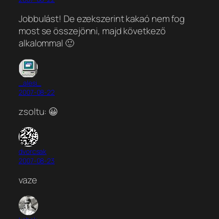
Jobbulást! De ezekszerint kakaó nem fog
most se összejönni, majd következő
alkalommal 🙂
_alesi_
2007-08-22
zsoltu: 😀
dvorcsak
2007-08-23
vaze