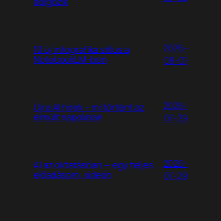
dolgozik
2026-
10 új infografika stílus a
NotebookLM-ben
08-01
2026-
Újra AI hírek – mi történt az
elmúlt napokban
07-29
2026-
AI az oktatásban — egy teljes
előadásom, videón
07-29