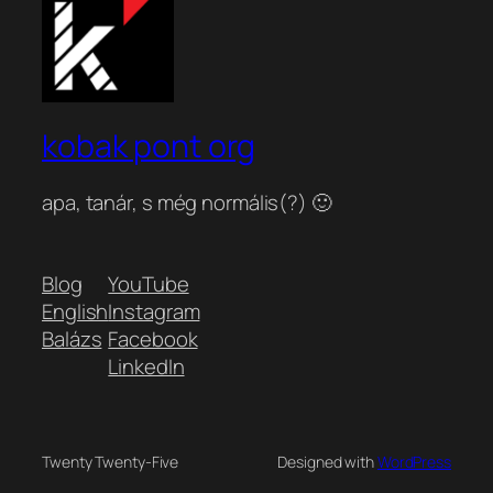
kobak pont org
apa, tanár, s még normális(?) 🙂
Blog
YouTube
English
Instagram
Balázs
Facebook
LinkedIn
Twenty Twenty-Five
Designed with
WordPress