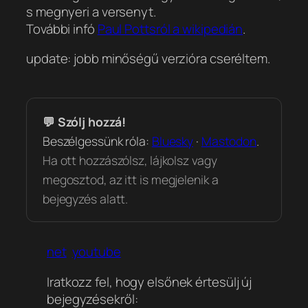
s megnyeri a versenyt.
További infó
Paul Pottsról a wikipedián
.
update: jobb minőségű verzióra cseréltem.
💬 Szólj hozzá!
Beszélgessünk róla:
Bluesky
·
Mastodon
.
Ha ott hozzászólsz, lájkolsz vagy
megosztod, az itt is megjelenik a
bejegyzés alatt.
net
youtube
Iratkozz fel, hogy elsőnek értesülj új
bejegyzésekről: