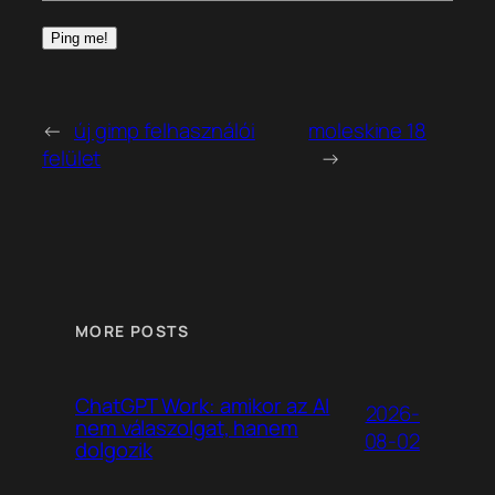
←
új gimp felhasználói
moleskine 18
felület
→
MORE POSTS
ChatGPT Work: amikor az AI
2026-
nem válaszolgat, hanem
08-02
dolgozik