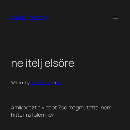
Ugrás
a
kobak pont org
tartalomhoz
ne ítélj elsőre
Written by
Koren Balazs
in
blog
Amikor ezt a videot Zsó megmutatta, nem
hittem a fülemnek: