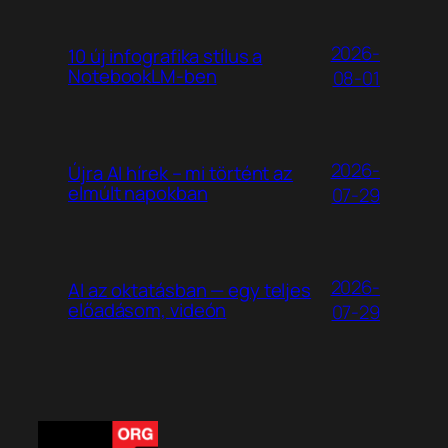
2026-
10 új infografika stílus a
NotebookLM-ben
08-01
2026-
Újra AI hírek – mi történt az
elmúlt napokban
07-29
2026-
AI az oktatásban — egy teljes
előadásom, videón
07-29