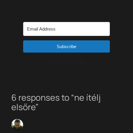
Subscribe
Built with Kit
6 responses to “ne ítélj
elsőre”