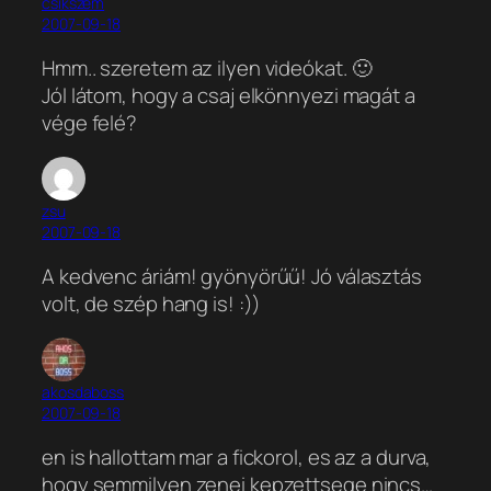
csikszem
2007-09-18
Hmm.. szeretem az ilyen videókat. 🙂
Jól látom, hogy a csaj elkönnyezi magát a
vége felé?
zsu
2007-09-18
A kedvenc áriám! gyönyörűű! Jó választás
volt, de szép hang is! :))
akosdaboss
2007-09-18
en is hallottam mar a fickorol, es az a durva,
hogy semmilyen zenei kepzettsege nincs…