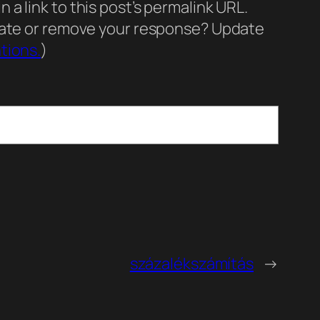
a link to this post’s permalink URL.
pdate or remove your response? Update
tions.
)
százalékszámítás
→