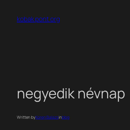
Ugrás
a
kobak pont org
tartalomhoz
negyedik névnap
Written by
Koren Balazs
in
blog