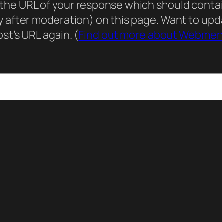
he URL of your response which should contain 
ly after moderation) on this page. Want to u
st’s URL again. (
Find out more about Webmen