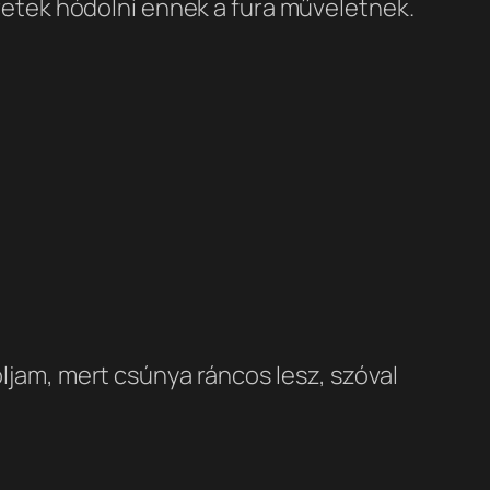
retek hódolni ennek a fura műveletnek.
jam, mert csúnya ráncos lesz, szóval