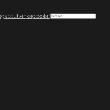
og
about.en
kapcsolat
Keresés