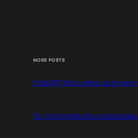
MORE POSTS
ChatGPT Work: amikor az AI nem v
10 új infografika stílus a Noteboo