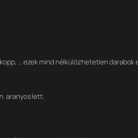
pkopp, … ezek mind nélkülözhetetlen darabok
. aranyos lett.