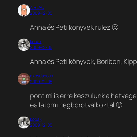
AiRLAC
2009-12-05
Anna és Peti könyvek rulez 🙂
kobak
2009-12-05
Anna és Peti könyvek, Boribon, Kip
akosdaboss
2009-12-05
pont mi is erre keszulunk a hetvegen
ea latom megborotvalkoztal 🙂
kobak
2009-12-05