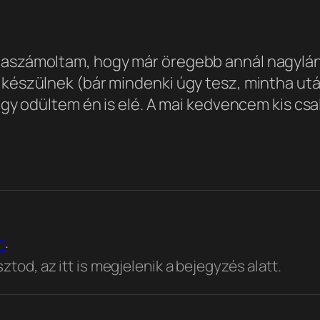
naszámoltam, hogy már öregebb annál nagylány
 készülnek (bár mindenki úgy tesz, mintha utál
 így odültem én is elé. A mai kedvencem kis cs
n
.
tod, az itt is megjelenik a bejegyzés alatt.