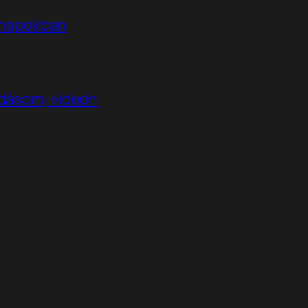
t napokban
adásom, videón