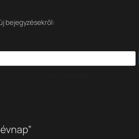
 új bejegyzésekről:
Built with Kit
névnap”