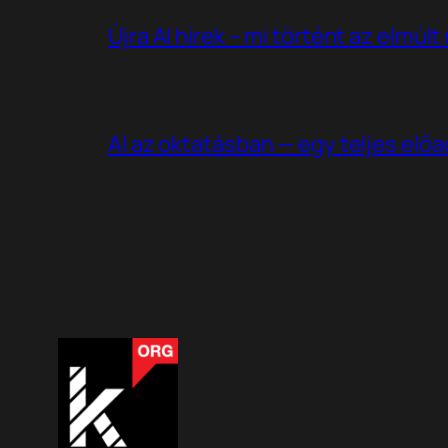
Újra AI hírek – mi történt az elmúl
AI az oktatásban — egy teljes elő