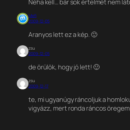
Néha kell… bár sok értelmét nem lá
Mefi
2009-12-05
Aranyos lett ez a kép. 🙂
zsu
2009-12-05
de örülök, hogy jó lett! 🙂
zsu
2009-12-17
te, mi ugyanúgy ráncoljuk a homlok
vigyázz, mert ronda ráncos öregem