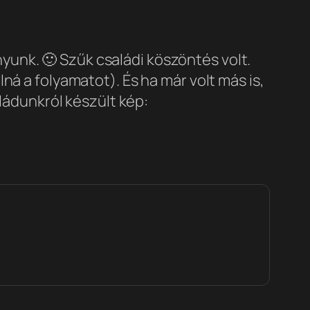
unk. 🙂 Szűk családi köszöntés volt.
ná a folyamatot). És ha már volt más is,
aládunkról készült kép: