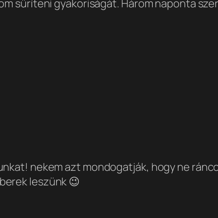
tom sűríteni gyakoriságát. Három naponta sze
unkat! nekem azt mondogatják, hogy ne ráncol
berek leszünk 😉