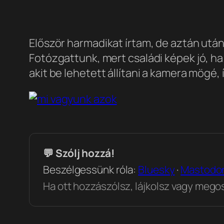
Először harmadikat írtam, de aztán utá
Fotózgattunk, mert családi képek jó, ha
akit be lehetett állítani a kamera mögé,
💬 Szólj hozzá!
Beszélgessünk róla:
Bluesky
·
Mastodo
Ha ott hozzászólsz, lájkolsz vagy megosz