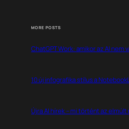
MORE POSTS
ChatGPT Work: amikor az AI nem v
10 új infografika stílus a Noteboo
Újra AI hírek – mi történt az elmúl