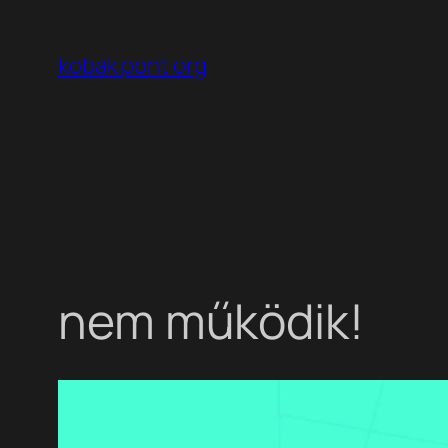
Ugrás
a
kobak pont org
tartalomhoz
nem működik!