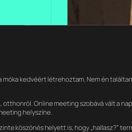
 a móka kedvéért létrehoztam. Nem én találtam
tthonról. Online meeting szobává vált a nappa
 meeting helyszíne.
szinte köszönés helyett is, hogy „hallasz?” 