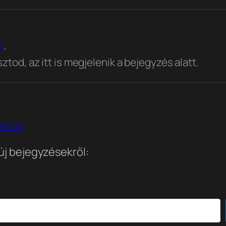
n
.
tod, az itt is megjelenik a bejegyzés alatt.
encia
 új bejegyzésekről: