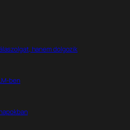
álaszolgat, hanem dolgozik
kLM-ben
t napokban