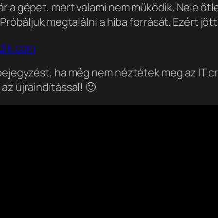
r a gépet, mert valami nem működik. Nele ötle
róbáljuk megtalálni a hiba forrását. Ezért jött 
dik.com
 bejegyzést, ha még nem néztétek meg az IT c
az újraindítással! 🙂