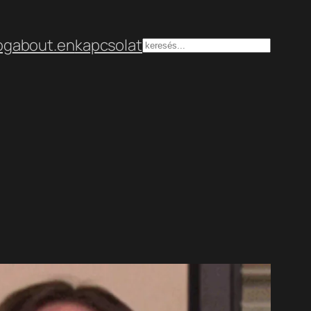
og
about.en
kapcsolat
Keresés