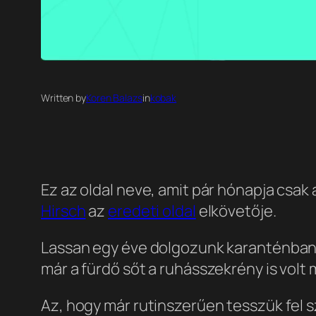
Written by
Koren Balazs
in
kobak
Ez az oldal neve, amit pár hónapja csak
Hirsch
az
eredeti oldal
elkövetője.
Lassan egy éve dolgozunk karanténban, o
már a fürdő sőt a ruhásszekrény is volt
Az, hogy már rutinszerűen tesszük fel 