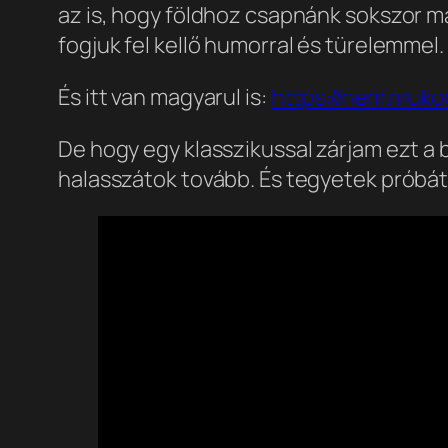
az is, hogy földhoz csapnánk sokszor má
fogjuk fel kellő humorral és türelemmel. P
És itt van magyarul is:
https://nem.muko
De hogy egy klasszikussal zárjam ezt a
halasszátok tovább. És tegyetek próbát 