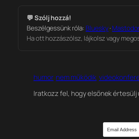
💬 Szólj hozzá!
Beszélgessünk róla:
Bluesky
·
Mastodo
Ha ott hozzászólsz, lájkolsz vagy megosz
humor
nem működik
videokonfer
Iratkozz fel, hogy elsőnek értesülj