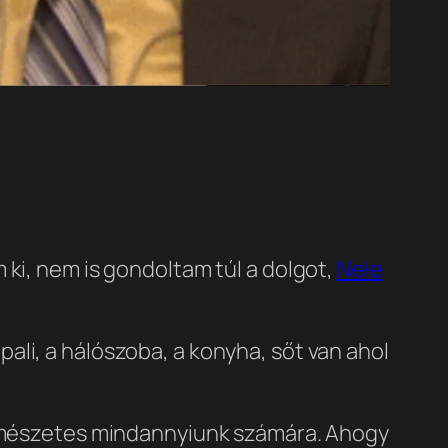
 ki, nem is gondoltam túl a dolgot,
Nele
li, a hálószoba, a konyha, sőt van ahol
természetes mindannyiunk számára. Ahogy