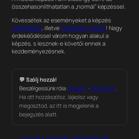
összehasonlíthatatlan a „normál” képzéssel.
Kövessétek az eseményeket a képzés
weboldalán
, illetve
Facebook oldalán
! Nagy
érdekéődéssel várom hogyan alakul a
képzés, s lesznek-e követői ennek a
kezdeményezésnek.
💬 Szólj hozzá!
Beszélgessünk róla:
Bluesky
·
Mastodon
.
Ha ott hozzászólsz, lájkolsz vagy
megosztod, az itt is megjelenik a
bejegyzés alatt.
coursera
egyetem
mesterképzés