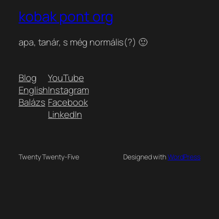
kobak pont org
apa, tanár, s még normális(?) 🙂
Blog
YouTube
English
Instagram
Balázs
Facebook
LinkedIn
Twenty Twenty-Five
Designed with
WordPress