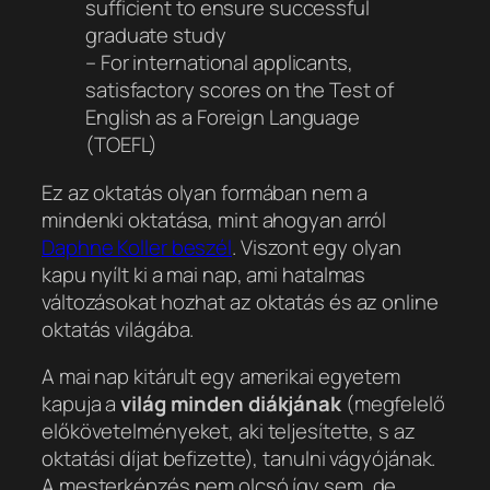
sufficient to ensure successful
graduate study
– For international applicants,
satisfactory scores on the Test of
English as a Foreign Language
(TOEFL)
Ez az oktatás olyan formában nem a
mindenki oktatása, mint ahogyan arról
Daphne Koller beszél
. Viszont egy olyan
kapu nyílt ki a mai nap, ami hatalmas
változásokat hozhat az oktatás és az online
oktatás világába.
A mai nap kitárult egy amerikai egyetem
kapuja a
világ minden diákjának
(megfelelő
előkövetelményeket, aki teljesítette, s az
oktatási díjat befizette), tanulni vágyójának.
A mesterképzés nem olcsó így sem, de