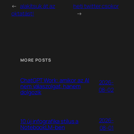
←
alakítsuk át az
heti twitter csokor
oktatást!
→
MORE POSTS
ChatGPT Work: amikor az AI
2026-
nem válaszolgat, hanem
08-02
dolgozik
2026-
10 új infografika stílus a
NotebookLM-ben
08-01