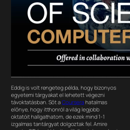
Eddig is volt rengeteg példa, hogy
bizonyos
egyetemi tárgyakat
el lehetett végezni
távoktatásban. Sőt a
Coursera
hatalmas
előnye, hogy itthonról a világ legjobb
oktatóit hallgathatom, de ezek mind 1-1
izgalmas tantárgyat dolgoztak fel. Amire