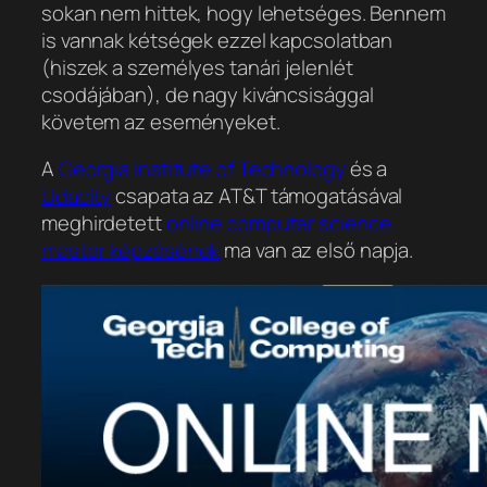
sokan nem hittek, hogy lehetséges. Bennem
is vannak kétségek ezzel kapcsolatban
(hiszek a személyes tanári jelenlét
csodájában), de nagy kiváncsisággal
követem az eseményeket.
A
Georgia institute of Technology
és a
Udacity
csapata az AT&T támogatásával
meghirdetett
online computer science
master képzésének
ma van az első napja.