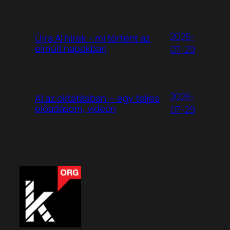
2026-
Újra AI hírek – mi történt az
elmúlt napokban
07-29
2026-
AI az oktatásban — egy teljes
előadásom, videón
07-29