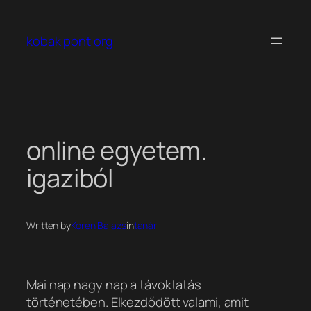
Ugrás
a
kobak pont org
tartalomhoz
online egyetem.
igaziból
Written by
Koren Balazs
in
tanár
Mai nap nagy nap a távoktatás
történetében. Elkezdődött valami, amit