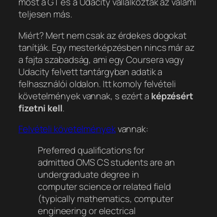
most a GT és a Udacity vállalkoztak az valami
teljesen más.
Miért? Mert nem csak az érdekes dogokat
tanítják. Egy mesterképzésben nincs már az
a fajta szabadság, ami egy Coursera vagy
Udacity felvett tantárgyban adatik a
felhasználói oldalon. Itt komoly felvételi
követelmények vannak, s ezért a
képzésért
fizetni kell
.
Felvételi követelmények
vannak:
Preferred qualifications for
admitted OMS CS students are an
undergraduate degree in
computer science or related field
(typically mathematics, computer
engineering or electrical