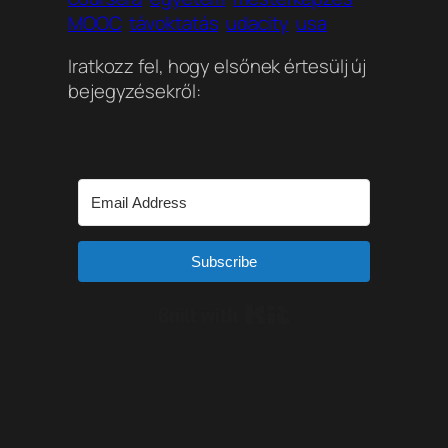
MOOC
távoktatás
udacity
usa
Iratkozz fel, hogy elsőnek értesülj új
bejegyzésekről:
Subscribe
Built with Kit