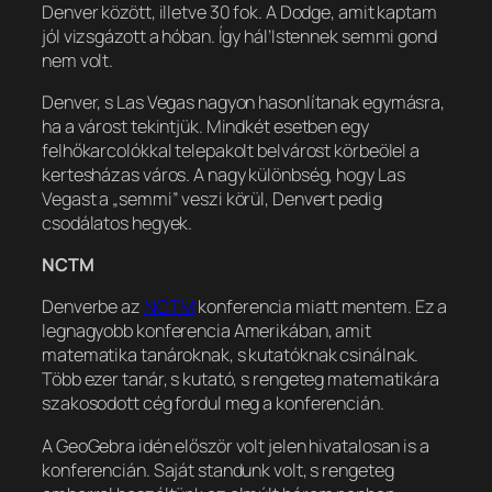
Denver között, illetve 30 fok. A Dodge, amit kaptam
jól vizsgázott a hóban. Így hál’Istennek semmi gond
nem volt.
Denver, s Las Vegas nagyon hasonlítanak egymásra,
ha a várost tekintjük. Mindkét esetben egy
felhőkarcolókkal telepakolt belvárost körbeölel a
kertesházas város. A nagy különbség, hogy Las
Vegast a „semmi” veszi körül, Denvert pedig
csodálatos hegyek.
NCTM
Denverbe az
NCTM
konferencia miatt mentem. Ez a
legnagyobb konferencia Amerikában, amit
matematika tanároknak, s kutatóknak csinálnak.
Több ezer tanár, s kutató, s rengeteg matematikára
szakosodott cég fordul meg a konferencián.
A GeoGebra idén először volt jelen hivatalosan is a
konferencián. Saját standunk volt, s rengeteg