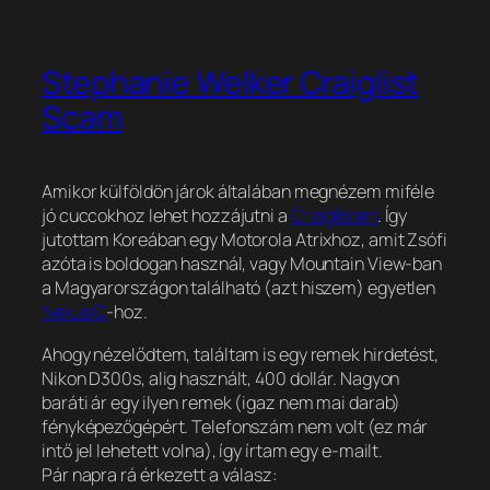
Stephanie Welker Craiglist
Scam
Amikor külföldön járok általában megnézem miféle
jó cuccokhoz lehet hozzájutni a
Craiglisten
. Így
jutottam Koreában egy Motorola Atrixhoz, amit Zsófi
azóta is boldogan használ, vagy Mountain View-ban
a Magyarországon található (azt hiszem) egyetlen
Nexus Q
-hoz.
Ahogy nézelődtem, találtam is egy remek hirdetést,
Nikon D300s, alig használt, 400 dollár. Nagyon
baráti ár egy ilyen remek (igaz nem mai darab)
fényképezőgépért. Telefonszám nem volt (ez már
intő jel lehetett volna), így írtam egy e-mailt.
Pár napra rá érkezett a válasz: