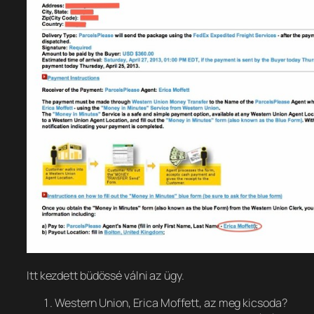
Itt kezdett büdössé válni az ügy.
Western Union, Erica Moffett, az meg kicsoda?