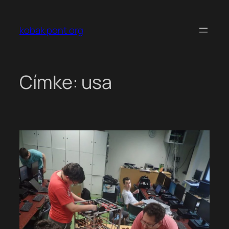
Ugrás
a
kobak pont org
tartalomhoz
Címke:
usa