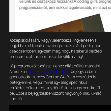
Középiskolás lány vagy? Jelentkezz! Ingyenesen a
legjobbaktól tanulhatsz programozni. Azt pedig már
csak csendben jegyzem meg, hogy ha sikerül belőled
programozót faragni, akkor kinyílik a világ!
Jó programozói tudással nehéz állás nélkül maradni.
A múltkori
alakítsuk át az oktatást!
bejegyzésben
gondolkodtam, hogy Conrad Wolfram beszédét is
betegyem-e. Végül mivel egy elég specifikus
területet céloz meg, úgy döntöttem, hogy nem kerül
be. Ebbe a bejegyzésbe viszont nagyon jól illik. Kiváló
zárszó.