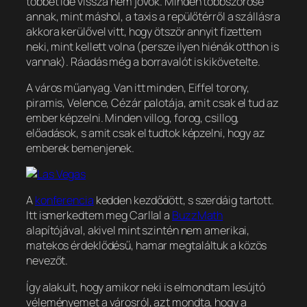
többet ide vissza nem jövök. Minden többszöröse
annak, mint máshol, a taxis a repülőtérről a szállásra
akkora kerülővel vitt, hogy ötször annyit fizettem
neki, mint kellett volna (persze ilyen hiénák otthon is
vannak). Ráadás még a borravalót is kikövetelte.
A város műanyag. Van itt minden, Eiffel torony,
piramis, Velence, Cézár palotája, amit csak el tud az
ember képzelni. Minden villog, forog, csillog,
előadások, s amit csak el tudtok képzelni, hogy az
emberek bemenjenek.
A
konferencia
kedden kezdődött, s szerdáig tartott.
Itt ismerkedtem meg Carllal a
BuzzMath
alapítójával, akivel mint szintén nem amerikai,
matekos érdeklődésű, hamar megtaláltuk a közös
nevezőt.
Így alakult, hogy amikor neki is elmondtam lesújtó
véleményemet a városról, azt mondta, hogy a