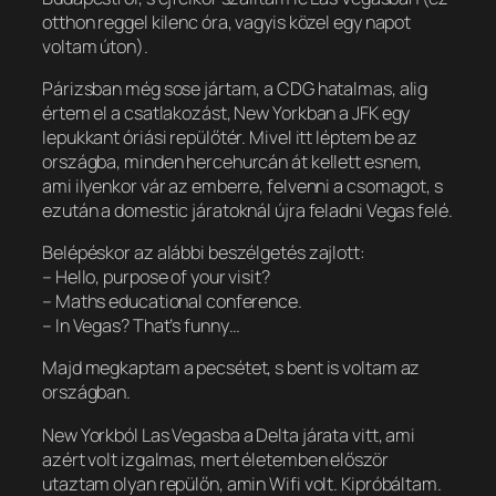
otthon reggel kilenc óra, vagyis közel egy napot
voltam úton).
Párizsban még sose jártam, a CDG hatalmas, alig
értem el a csatlakozást, New Yorkban a JFK egy
lepukkant óriási repülőtér. Mivel itt léptem be az
országba, minden hercehurcán át kellett esnem,
ami ilyenkor vár az emberre, felvenni a csomagot, s
ezután a domestic járatoknál újra feladni Vegas felé.
Belépéskor az alábbi beszélgetés zajlott:
– Hello, purpose of your visit?
– Maths educational conference.
– In Vegas? That’s funny…
Majd megkaptam a pecsétet, s bent is voltam az
országban.
New Yorkból Las Vegasba a Delta járata vitt, ami
azért volt izgalmas, mert életemben először
utaztam olyan repülőn, amin Wifi volt. Kipróbáltam.