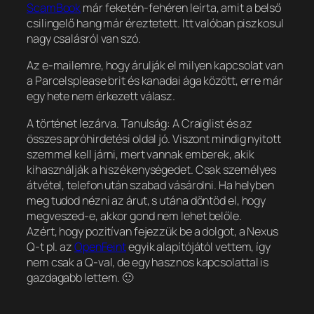
ScamBook
már feketén-fehéren leírta, amit a belső
csilingelő hang már éreztetett. Itt valóban piszkosul
nagy csalásról van szó.
Az e-mailemre, hogy árulják el milyen kapcsolat van
a Parcelsplease brit és kanadai ága között, erre már
egy hete nem érkezett válasz.
A történet lezárva. Tanulság: A Craiglist és az
összes apróhirdetési oldal jó. Viszont mindig nyitott
szemmel kell járni, mert vannak emberek, akik
kihasználják a hiszékenységedet. Csak személyes
átvétel, telefon után szabad vásárolni. Ha helyben
meg tudod nézni az árut, s utána döntöd el, hogy
megveszed-e, akkor gond nem lehet belőle.
Azért, hogy pozitívan fejezzük be a dolgot, a Nexus
Q-t pl. az
OpenFeint
egyik alapítójától vettem, így
nem csak a Q-val, de egy hasznos kapcsolattal is
gazdagabb lettem. 🙂