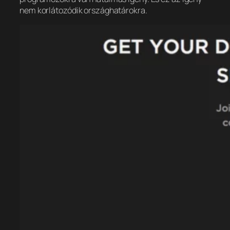
nem korlátozódik országhatárokra.