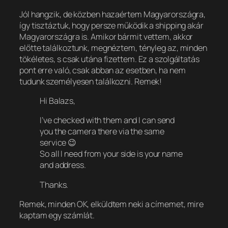
Jól hangzik, de közben hazaértem Magyarországra,
így tisztáztuk, hogy persze működik a shipping akár
Magyarországra is. Amikor bármit vettem, akkor
előtte találkoztunk, megnéztem, tényleg az, minden
tökéletes, s csak utána fizettem. Ez a szolgáltatás
pont erre való, csak abban az esetben, ha nem
tudunk személyesen találkozni. Remek!
Hi Balazs,
I’ve checked with them and I can send
you the camera there via the same
service 😉
So all I need from your side is your name
and address.
Thanks.
Remek, minden OK, elküldtem neki a címemet, mire
kaptam egy számlát.