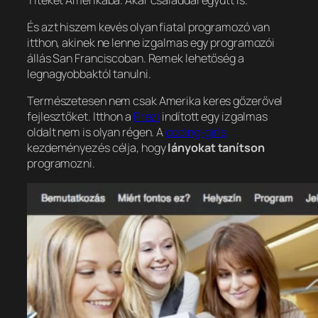
És azt hiszem kevés olyan fiatal programozó van
itthon, akinek ne lenne izgalmas egy programozói
állás San Franciscoban. Remek lehetőség a
legnagyobbaktól tanulni.
Természetesen nem csak Amerika keres gőzerővel
fejlesztőket. Itthon a
Prezi
indított egy izgalmas
oldalt nem is olyan régen. A
coding-girls
kezdeményezés célja, hogy
lányokat tanítson
programozni.