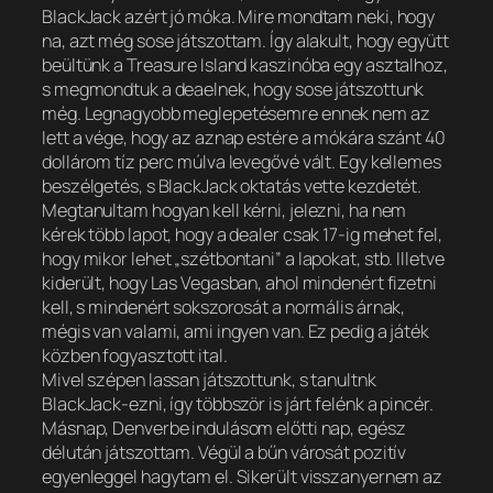
BlackJack azért jó móka. Mire mondtam neki, hogy
na, azt még sose játszottam. Így alakult, hogy együtt
beültünk a Treasure Island kaszinóba egy asztalhoz,
s megmondtuk a deaelnek, hogy sose játszottunk
még. Legnagyobb meglepetésemre ennek nem az
lett a vége, hogy az aznap estére a mókára szánt 40
dollárom tíz perc múlva levegővé vált. Egy kellemes
beszélgetés, s BlackJack oktatás vette kezdetét.
Megtanultam hogyan kell kérni, jelezni, ha nem
kérek több lapot, hogy a dealer csak 17-ig mehet fel,
hogy mikor lehet „szétbontani” a lapokat, stb. Illetve
kiderült, hogy Las Vegasban, ahol mindenért fizetni
kell, s mindenért sokszorosát a normális árnak,
mégis van valami, ami ingyen van. Ez pedig a játék
közben fogyasztott ital.
Mivel szépen lassan játszottunk, s tanultnk
BlackJack-ezni, így többször is járt felénk a pincér.
Másnap, Denverbe indulásom előtti nap, egész
délután játszottam. Végül a bűn városát pozitív
egyenleggel hagytam el. Sikerült visszanyernem az