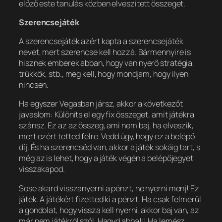
előző este tanulás közben elveszített összeget.
Szerencsejáték
A szerencsejáték azért kapta a szerencsejáték
nevet, mert szerencse kell hozzá. Bármennyire is
hisznek emberek abban, hogy van nyerő stratégia,
trükkök, stb., meg kell, hogy mondjam, hogy ilyen
nincsen.
Ha egyszer Vegasban jársz, akkor a következőt
javaslom: Különíts el egy fix összeget, amit játékra
szánsz. Ez az az összeg, ami nem baj, ha elveszik,
mert ezért tetted félre. Vedd úgy, hogy ez a belépő
díj. És ha szerencséd van, akkor a játék sokáig tart, s
még az is lehet, hogy a játék végén a belépőjegyet
visszakapod.
Sose akard visszanyerni a pénzt, ne nyerni menj! Ez
játék. A játékért fizetted ki a pénzt. Ha csak felmerül
a gondolat, hogy vissza kell nyerni, akkor baj van, az
már nem játékról szól. Hagyd abba!!! Ha lemész