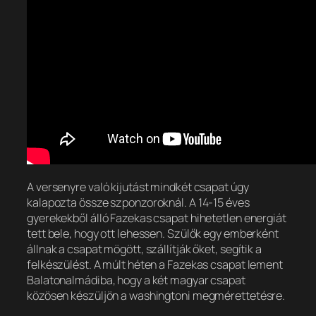
A versenyre való kijutást mindkét csapat úgy
kalapozta össze szponzoroknál. A 14-15 éves
gyerekekből álló Fazekas csapat hihetetlen energiát
tett bele, hogy ott lehessen. Szülők egy emberként
állnak a csapat mögött, szállítják őket, segítik a
felkészülést. A múlt héten a Fazekas csapat lement
Balatonalmádiba, hogy a két magyar csapat
közösen készüljön a washingtoni megmérettetésre.