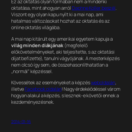
Ez az oktatás olyan formában nem a mindenki
oktatása, mint ahogyan arról
Daphne Koller beszél
.
Viszont egy olyan kapu nyílt ki a mai nap, ami
hatalmas változásokat hozhat az oktatás és az
online oktatás világába.
A mai nap kitárult egy amerikai egyetem kapuja a
világ minden diákjának
(megfelelő
előkövetelményeket, aki teljesítette, s az oktatási
díjat befizette), tanulni vágyójának. A mesterképzés
nem olcsó így sem, de összehasonlíthatatlan a
„normál” képzéssel.
Kövessétek az eseményeket a képzés
weboldalán
,
illetve
Facebook oldalán
! Nagy érdekéődéssel várom
hogyan alakul a képzés, s lesznek-e követői ennek a
kezdeményezésnek.
2014-01-16