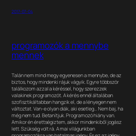
2017-07-04
programozók a mennybe
mennek
Talán nem mind megy egyenesen a mennybe, de az
biztos, hogy mindenki rájuk vágyik. Egyre többször
találkozom azzal a kéréssel, hogy szerezzek
valakinek programozót. A kérés ennél általában
szofisztikáltabban hangzik el, de a lényegen nem
változtat. Van-e olyan diák, aki esetleg… Nem baj, ha
még nem tud. Betanítjuk. Programozó hiány van.
Amikor én érettségiztem, akkor mindenkiből jogász
lett. Szükség volt rá. A mai világunkban
programozókra van hatalmas igény. És ez az igény