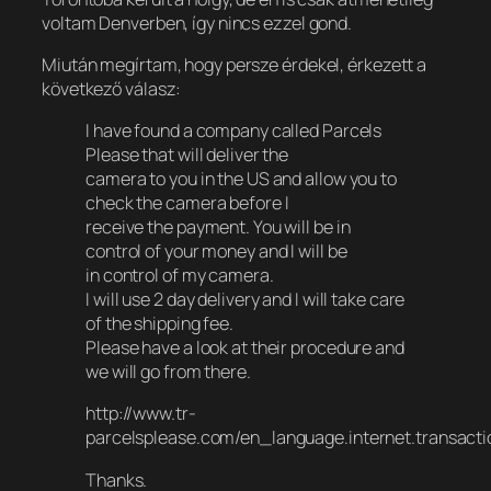
voltam Denverben, így nincs ezzel gond.
Miután megírtam, hogy persze érdekel, érkezett a
következő válasz:
I have found a company called Parcels
Please that will deliver the
camera to you in the US and allow you to
check the camera before I
receive the payment. You will be in
control of your money and I will be
in control of my camera.
I will use 2 day delivery and I will take care
of the shipping fee.
Please have a look at their procedure and
we will go from there.
http://www.tr-
parcelsplease.com/en_language.internet.transactio
Thanks.