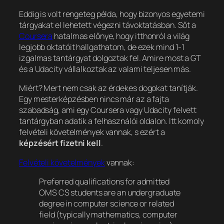
Eddig is volt rengeteg példa, hogy
bizonyos egyetemi
tárgyakat
el lehetett végezni távoktatásban. Sőt a
Coursera
hatalmas előnye, hogy itthonról a világ
legjobb oktatóit hallgathatom, de ezek mind 1-1
izgalmas tantárgyat dolgoztak fel. Amire most a GT
és a Udacity vállalkoztak az valami teljesen más.
Miért? Mert nem csak az érdekes dogokat tanítják.
Egy mesterképzésben nincs már az a fajta
szabadság, ami egy Coursera vagy Udacity felvett
tantárgyban adatik a felhasználói oldalon. Itt komoly
felvételi követelmények vannak, s ezért a
képzésért fizetni kell
.
Felvételi követelmények
vannak:
Preferred qualifications for admitted
OMS CS students are an undergraduate
degree in computer science or related
field (typically mathematics, computer