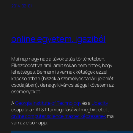
2014-02-01
online egyetem. igaziból
Mai nap nagy nap a távoktatás történetében.
Elkezdődött valami, amit sokan nem hittek, hogy
lehetséges. Bennem is vannak kétségek ezzel
kapcsolatban (hiszek a személyes tanári jelenlét
csodájában), de nagy kiváncsisággal követem az
eseményeket.
A
Georgia institute of Technology
és a
Udacity
csapata az AT&T támogatásával meghirdetett
online computer science master képzésének
ma
van az első napja.