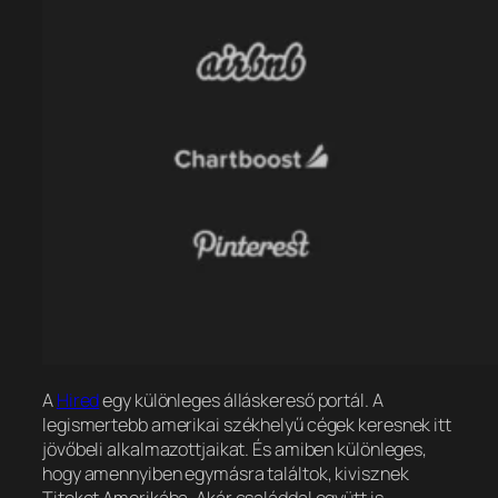
A
Hired
egy különleges álláskereső portál. A
legismertebb amerikai székhelyű cégek keresnek itt
jövőbeli alkalmazottjaikat. És amiben különleges,
hogy amennyiben egymásra találtok, kivisznek
Titeket Amerikába. Akár családdal együtt is.