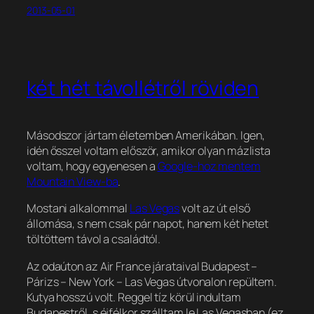
2013-05-01
két hét távollétről röviden
Másodszor jártam életemben Amerikában. Igen,
idén ősszel voltam először, amikor olyan mázlista
voltam, hogy egyenesen a
Google-hoz mentem
Mountain View-ba
.
Mostani alkalommal
Las Vegas
volt az út első
állomása, s nem csak pár napot, hanem két hetet
töltöttem távol a családtól.
Az odaúton az Air France járataival Budapest –
Párizs – New York – Las Vegas útvonalon repültem.
Kutya hosszú volt. Reggel tíz körül indultam
Budapestről, s éjfélkor szálltam le Las Vegasban (ez