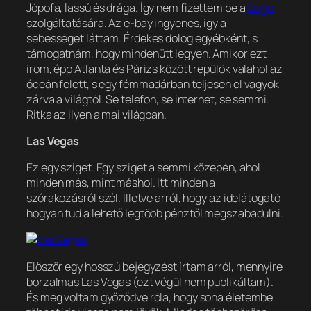
Jópofa,
lassú és drága
. Így nem fizettem be a
Gogo
szolgáltatására. Az e-bay ingyenes, így a
sebességet láttam. Érdekes dolog egyébként, s
támogatnám, hogy mindenütt legyen. Amikor ezt
írom, épp Atlanta és Párizs között repülök valahol az
óceán felett, s egy fémmadárban teljesen el vagyok
zárva a világtól. Se telefon, se internet, se semmi.
Ritka az ilyen a mai világban.
Las Vegas
Ez egy sziget. Egy sziget a semmi közepén, ahol
minden más, mint máshol. Itt minden a
szórakozásról szól. Illetve arról, hogy az idelátogató
hogyan tud a lehető legtöbb pénztől megszabadulni.
Először egy hosszú bejegyzést írtam arról, mennyire
borzalmas Las Vegas (ezt végül nem publikáltam).
És meg voltam győződve róla, hogy soha életembe