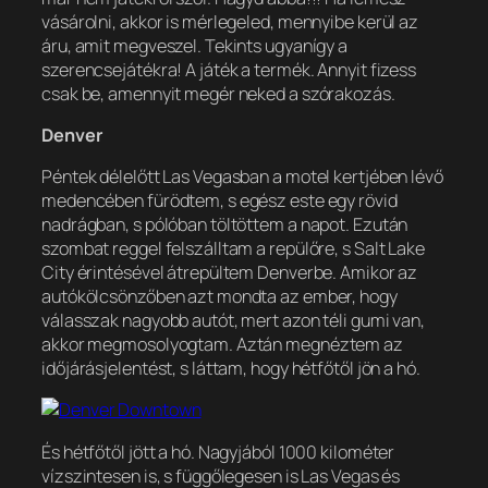
vásárolni, akkor is mérlegeled, mennyibe kerül az
áru, amit megveszel. Tekints ugyanígy a
szerencsejátékra! A játék a termék. Annyit fizess
csak be, amennyit megér neked a szórakozás.
Denver
Péntek délelőtt Las Vegasban a motel kertjében lévő
medencében fürödtem, s egész este egy rövid
nadrágban, s pólóban töltöttem a napot. Ezután
szombat reggel felszálltam a repülőre, s Salt Lake
City érintésével átrepültem Denverbe. Amikor az
autókölcsönzőben azt mondta az ember, hogy
válasszak nagyobb autót, mert azon téli gumi van,
akkor megmosolyogtam. Aztán megnéztem az
időjárásjelentést, s láttam, hogy hétfőtől jön a hó.
És hétfőtől jött a hó. Nagyjából 1000 kilométer
vízszintesen is, s függőlegesen is Las Vegas és