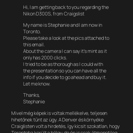
Hi, I am getting back to you regarding the
Nikon D300S, from Craigslist
My name is Stephanie and I am now in
Toronto.
Please take a look at the pics attached to
this email.
About the camera I can say it’s mint as it
only has 2000 clicks.
I tried to be as thorough as I could with
the presentation so you can have all the
info if you decide to go ahead and buy it.
Let me know.
Thanks,
Stephanie
Mivel még képek is voltak mellékelve, teljesen
hihetőnek tűnt az ügy. A Denver és környéke
Craiglisten volt a hirdetés, így kicsit szokatlan, hogy
Torontoba került a hölgy, de én is csak átmenetileg