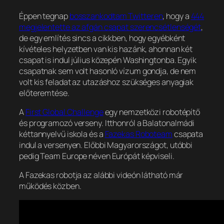
Éppen tegnap
bosszankodtam Twitteren
, hogy a
444
megjelentette az afgán csapat szerencsétlenségét
,
de egy említés sincs a cikkben, hogy egyébként
kívételes helyzetben van kis hazánk, ahonnan két
csapat is indul július közepén Washingtonba. Egyik
csapatnak sem volt hasonló vízum gondja, de nem
volt kis feladat az utazáshoz szükséges anyagiak
előteremtése.
A
First Global Challenge
egy nemzetközi robotépítő
és programozó verseny. Itthonról a Balatonalmádi
kéttannyelvű iskola és a
Fazekas Roboteam
csapata
indul a versenyen. Előbbi Magyarországot, utóbbi
pedig Team Europe néven Európát képviseli.
A Fazekas robotja az alábbi videón látható már
működés közben.