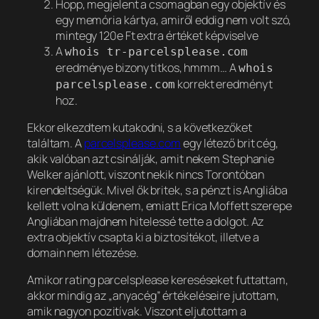
Hopp, megjelent a csomagban egy objektív és
egy memória kártya, amiről eddig nem volt szó,
mintegy 120e Ft extra értéket képviselve
A
whois tr-parcelsplease.com
eredménye bizony titkos, hmmm… A
whois
korrekt eredményt
parcelsplease.com
hoz.
Ekkor elkezdtem kutakodni, s a következőket
találtam. A
parcelsplease.com
egy létező brit cég,
akik valóban azt csinálják, amit nekem Stephanie
Welker ajánlott, viszont nekik nincs Torontóban
kirendeltségük. Mivel ők britek, s a pénzt is Angliába
kellett volna küldenem, emiatt Erica Moffett szerepe
Angliában majdnem hitelessé tette a dolgot. Az
extra objektív csapta ki a biztosítékot, illetve a
domain nem létezése.
Amikor rating parcelsplease kereséseket futtattam,
akkor mindig az „anyacég” értékeléseire jutottam,
amik nagyon pozitívak. Viszont eljutottam a