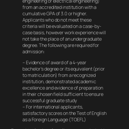
engineering or electrical engineering)
from an accredited institution with a
cumulative GPA of 3.0 or higher.
Applicants who do not meet these
criteria will be evaluated on a case-by-
case basis, however work experience will
not take the place of an undergraduate
degree. The following are required for
admission:
– Evidence of award of a 4-year
bachelor’s degree or its equivalent (prior
to matriculation) from a recognized
institution, demonstrated academic
excellence and evidence of preparation
in their chosen field sufficient to ensure
successful graduate study
– For international applicants,
satisfactory scores on the Test of English
as a Foreign Language (TOEFL)