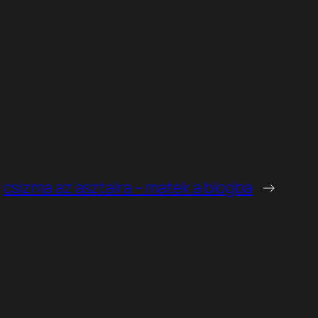
csizma az asztalra – matek a blogba
→