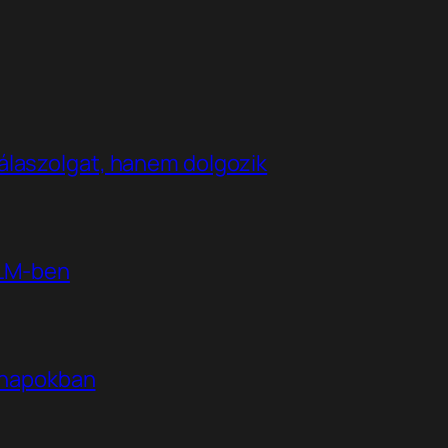
álaszolgat, hanem dolgozik
kLM-ben
t napokban