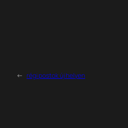
←
régi postok új helyen