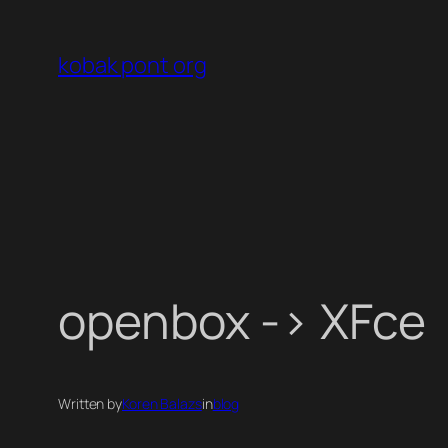
Ugrás
a
kobak pont org
tartalomhoz
openbox -> XFce
Written by
Koren Balazs
in
blog