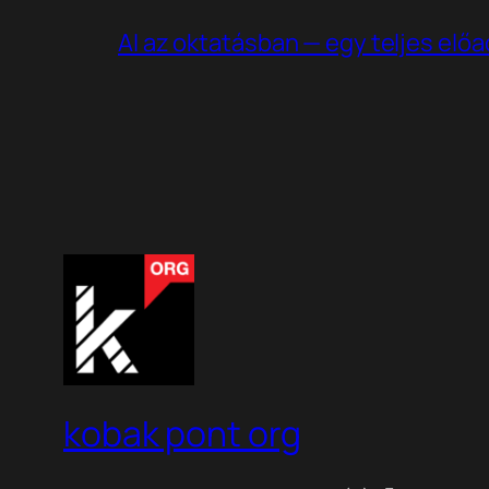
AI az oktatásban — egy teljes elő
kobak pont org