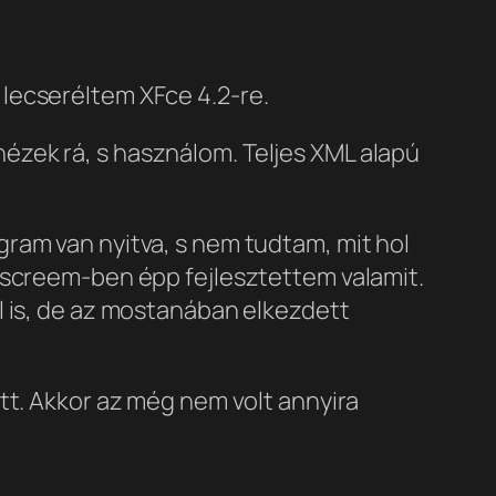
lecseréltem XFce 4.2-re.
ézek rá, s használom. Teljes XML alapú
ram van nyitva, s nem tudtam, mit hol
 screem-ben épp fejlesztettem valamit.
l is, de az mostanában elkezdett
tt. Akkor az még nem volt annyira