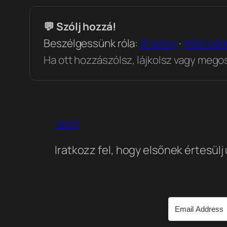
💬 Szólj hozzá!
Beszélgessünk róla:
Bluesky
·
Mastodo
Ha ott hozzászólsz, lájkolsz vagy megosz
tech
Iratkozz fel, hogy elsőnek értesülj