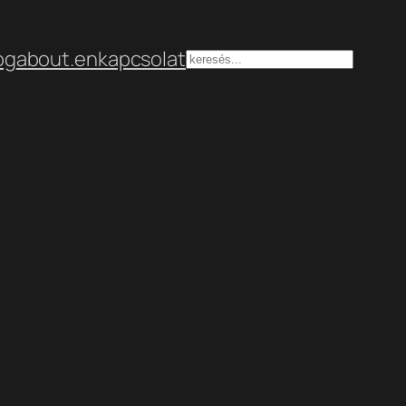
og
about.en
kapcsolat
Keresés