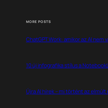
MORE POSTS
ChatGPT Work: amikor az AI nem v
10 új infografika stílus a Noteboo
Újra AI hírek – mi történt az elmúl