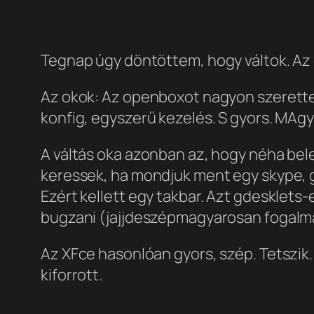
Tegnap úgy döntöttem, hogy váltok. Az 
Az okok: Az openboxot nagyon szerettem
konfig, egyszerű kezelés. S gyors. MAgya
A váltás oka azonban az, hogy néha bel
keressek, ha mondjuk ment egy skype, g
Ezért kellett egy takbar. Azt gdesklet
bugzani (jajjdeszépmagyarosan fogalm
Az XFce hasonlóan gyors, szép. Tetszik.
kiforrott.