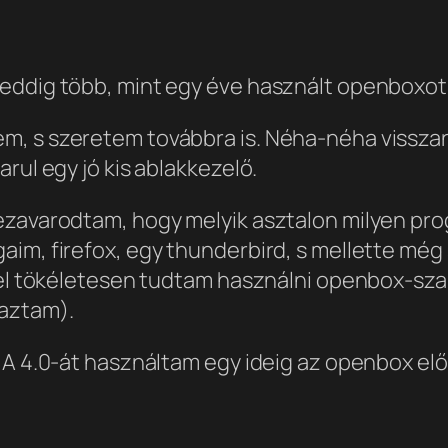
eddig több, mint egy éve használt openboxot 
, s szeretem továbbra is. Néha-néha visszan
rul egy jó kis ablakkezelő.
ezavarodtam, hogy melyik asztalon milyen prog
aim, firefox, egy thunderbird, s mellette még
s-el tökéletesen tudtam használni openbox-sza
aztam).
 A 4.0-át használtam egy ideig az openbox elő