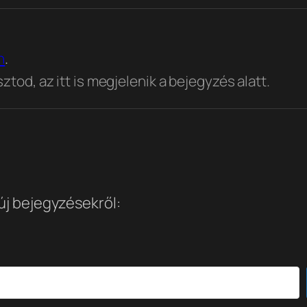
n
.
tod, az itt is megjelenik a bejegyzés alatt.
 új bejegyzésekről: