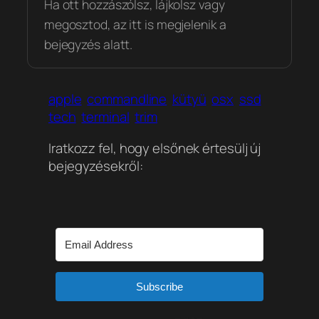
Ha ott hozzászólsz, lájkolsz vagy
megosztod, az itt is megjelenik a
bejegyzés alatt.
apple
commandline
kütyü
osx
ssd
tech
terminal
trim
Iratkozz fel, hogy elsőnek értesülj új
bejegyzésekről:
Subscribe