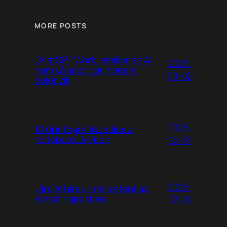
MORE POSTS
ChatGPT Work: amikor az AI
2026-
nem válaszolgat, hanem
08-02
dolgozik
2026-
10 új infografika stílus a
NotebookLM-ben
08-01
2026-
Újra AI hírek – mi történt az
elmúlt napokban
07-29