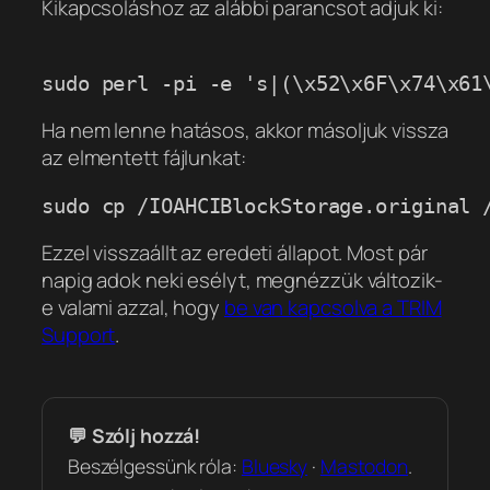
Kikapcsoláshoz az alábbi parancsot adjuk ki:
Ha nem lenne hatásos, akkor másoljuk vissza
az elmentett fájlunkat:
Ezzel visszaállt az eredeti állapot. Most pár
napig adok neki esélyt, megnézzük változik-
e valami azzal, hogy
be van kapcsolva a TRIM
Support
.
💬 Szólj hozzá!
Beszélgessünk róla:
Bluesky
·
Mastodon
.