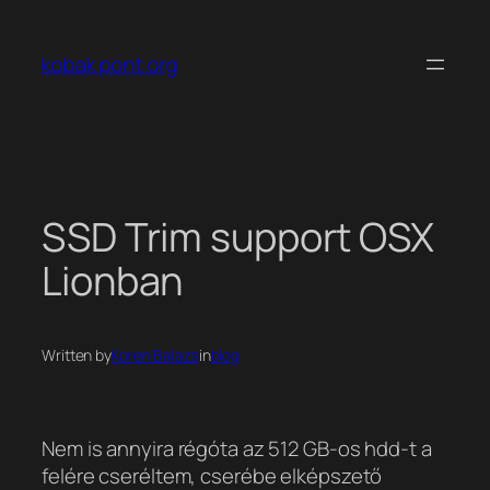
Ugrás
a
kobak pont org
tartalomhoz
SSD Trim support OSX
Lionban
Written by
Koren Balazs
in
blog
Nem is annyira régóta az 512 GB-os hdd-t a
felére cseréltem, cserébe elképszető