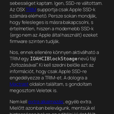
sebességet kaptam. Igen, SSD-re váltottam.
Az OSX
TRIM
supportja csak Apple SSD-k
számára elérhető. Persze sokan mondják,
hogy felesleges is másra bakapcsolni, s
értelmetlen, hiszen a modernebb SSD-k
(ergo nem az Apple által használt) ezeket
firmware szinten tudják.
Nos, ennek ellenére könnyen aktiválható a
TRIM egy
nevű fájl
IOAHCIBlockStoage
„foltozásával”. Ki kell szedni belőle azt az
információt, hogy csak Apple SSD-re
engedélyezze a TRIM-et. A dologra a
Mactrast
oldalon találtam, s gondoltam
megosztom Veletek is.
Nem kell
extra alkalmazás
, egyéb extra.
Mielőtt azonban belevágunk, mentsük el