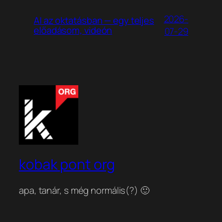
2026-
AI az oktatásban — egy teljes
előadásom, videón
07-29
kobak pont org
apa, tanár, s még normális(?) 🙂