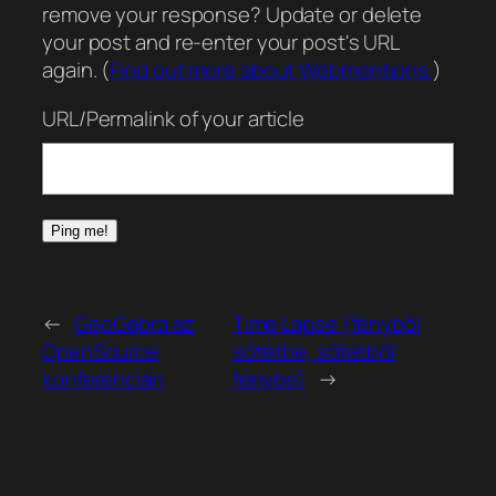
remove your response? Update or delete
your post and re-enter your post's URL
again. (
Find out more about Webmentions.
)
URL/Permalink of your article
←
GeoGebra az
Time Lapse (fényből
OpenSource
sötétbe, sötétből
konferencián
fénybe)
→