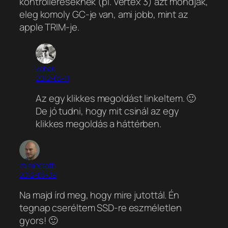
kontrollereseknek (pl. Vertex 3) azt mondjak,
eleg komoly GC-je van, ami jobb, mint az
apple TRIM-je.
kobak
2012-03-11
Az egy klikkes megoldást linkeltem. 🙂
De jó tudni, hogy mit csinál az egy
klikkes megoldás a háttérben.
zoltanctoth
2012-03-09
Na majd írd meg, hogy mire jutottál. Én
tegnap cseréltem SSD-re eszméletlen
gyors! 🙂