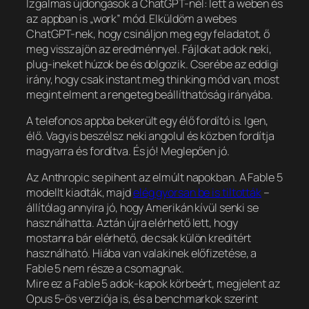
Izgalmas újdongások a ChatGPT-nél: lett a weben és
az appban is „work” mód. Elküldöm a webes
ChatGPT-nek, hogy csináljon meg egy feladatot, ő
meg visszajön az eredménnyel. Fájlokat adok neki,
plug-ineket húzok be és dolgozik. Cserébe az eddigi
irány, hogy csak instant meg thinking mód van, most
megint elment a rengeteg beállíthatóság irányába.
A telefonos appba bekerült egy élő fordító is. Igen,
élő. Vagyis beszélsz neki angolul és közben fordítja
magyarra és fordítva. És jó! Meglepően jó.
Az Anthropic se pihent az elmúlt napokban. A Fable 5
modellt kiadták, majd
elég gyorsan be is tiltották
–
állítólag annyira jó, hogy Amerikán kívül senki se
használhatta. Aztán újra elérhető lett, hogy
mostanra bár elérhető, de csak külön kreditért
használható. Hiába van valakinek előfizetése, a
Fable 5 nem része a csomagnak.
Mire ez a Fable 5 adok-kapok körbeért, megjelent az
Opus 5-ös verziója is, és a benchmarkok szerint