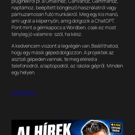
pluginekről pl. a Gmailhez, Canvához, Gammához,
naptárhoz, beépített böngésző használatról vagy
párhuzamosan futó munkákról. Meg egy kis manó,
ami ugrál a képernyőn, amíg dolgozik a ChatGPT.
Pont mint a gémkapocs a Wordben, csak ez most
tényleg jó valamire: szól, ha kész.
A kedvencem viszont a legvégén van. Beállíthatod,
hogy egy másik géped dolgozzon. A projektek az
asztali gépeden vannak, te meg eléred a
telefonodról, a laptopodról, az iskolai gépről. Minden
egy helyen.
2026-08-02