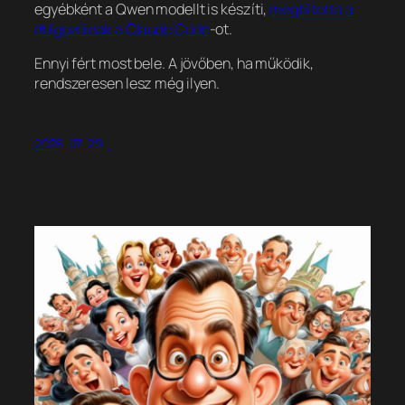
egyébként a Qwen modellt is készíti,
megtiltotta a
dolgozóinak a Claude Code
-ot.
Ennyi fért most bele. A jövőben, ha működik,
rendszeresen lesz még ilyen.
2026-07-29