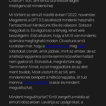
ChatGPT volt, ami elhozta a Mesterséges
Intelligenciát mindenkihez.
Mi történt az elmúlt másfél évben? 2022. november.
Megjelenik a GPT 3.5 és elkezdi mindenki használni.
Fantasztikus! Kérdezünk tőle és válaszol. Sokszor
még jókat is. És végülis ez a lényeg, lehet vele
beszélgetni. Első alkalom, hogy a MI itt van mindenki
számára megfogható módon. Olvastunk arról
korábban már, hogy a
Deep Mind Go
meg
sakk
robotokat csinált, amik jobbak, mint az ember, de ez
a hétköznapjainkra szinte semmi közvetlen hatást
nem gyakorolt. Elolvastuk, megnéztünk egy
Terminator filmet, kicsit megijedtünk és az élet
ment tovább. Most viszont itt az MI, ami
mindenkinek belépett a hétköznapjaiba, át tud
menni a
Turing-teszten
is akár és mindent
megváltoztat.
Mindent megváltoztat? Erről zengett a média az
elmúlt időszakban. Leváltja az újságírókat, a