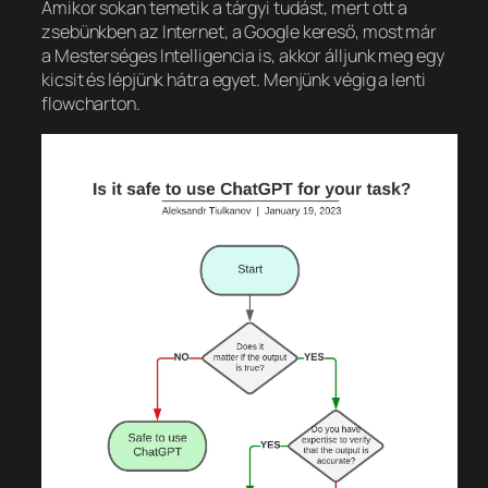
Amikor sokan temetik a tárgyi tudást, mert ott a
zsebünkben az Internet, a Google kereső, most már
a Mesterséges Intelligencia is, akkor álljunk meg egy
kicsit és lépjünk hátra egyet. Menjünk végig a lenti
flowcharton.