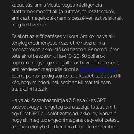
kapacitás, ami a Mesterséges Intelligencia
platformok mögött áll (a kutatás, fejlesztésekről,
amik ezt megelőzték nem is beszélve), azt valakinek
meg kell fizetnie.
És eljött az előfizetéses MI kora. Amikor ha valaki
tényleg eredményesen szeretné használni a
rendszereket, akkor elő kell fizetnie. És nem filléres
tételekről beszélünk. Havi 10-20-30 dollárok
röpködnek egy-egy szolgáltatás havi előfizetésére,
ami rendesen meg tudja dobni a
digitális rezsinket
.
Ezen a ponton pedig sajnos az a kezdeti szép és idilli
kép, hogy mindenkinek segít az MI már teljesen
átalakulni látszik.
Ha valaki összehasonlítja a 3.5 és a 4-es GPT
tudását vagy a rengeteg extra szolgáltatást, amit
egy ChatGPT plus előfizetés ad, akkor nyilvánvaló,
hogy aki meg tud engedni magának egy előfizetést,
az óriási előnybe tud kerülni a többiekkel szemben.