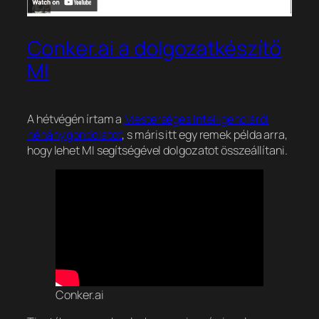
Conker.ai a dolgozatkészítő
MI
A hétvégén írtam a
Mesterséges Intelligenciáról
néhány gondolatot
, s máris itt egy remek példa arra,
hogy lehet MI segítségével dolgozatot összeállítani.
Conker.ai