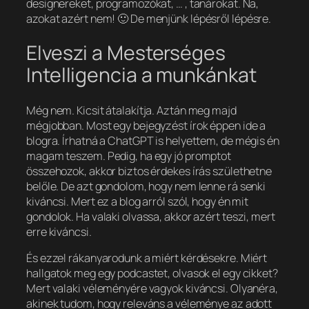
designereket, programozókat, … , tanárokat. Na,
azokat azért nem! 🙂 De menjünk lépésről lépésre.
Elveszi a Mesterséges
Intelligencia a munkánkat
Még nem. Kicsit átalakítja. Aztán meg majd
mégjobban. Most egy bejegyzést írok éppen ide a
blogra. Írhatná a ChatGPT is helyettem, de mégis én
magam teszem. Pedig, ha egy jó promptot
összehozok, akkor biztos érdekes írás születhetne
belőle. De azt gondolom, hogy nem lenne rá senki
kiváncsi. Mert ez a blog arról szól, hogy én mit
gondolok. Ha valaki olvassa, akkor azért teszi, mert
erre kiváncsi.
És ezzel rákanyarodunk a miért kérdésekre. Miért
hallgatok meg egy podcastet, olvasok el egy cikket?
Mert valaki véleményére vagyok kiváncsi. Olyanéra,
akinek tudom, hogy releváns a véleménye az adott