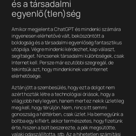
és a társadalmi
egyenlő(tlen)ség
Amikor megjelent a ChatGPT és mindenki számára
ingyenesen elérhetővé vált, beköszöntött a
boldogság és a társadalmi egyenlőség fantasztikus
utópiája. Végre mindenki kérdezhet, kap választ,
segítséget. Nincsenek társadalmi különbségek, csak
Internet kell. Persze már ezutóbbi szegregál, de
tekintsük azt, hogy mindenkinek van Internet
elérhetősége.
Aztán jött a szembesülés, hogy ezt a dolgot nem
azért hozták létre a technológiai óriások, hogy a
világ jobb hely legyen, hanem mert ez nekik üzletileg
meg kell, hogy térüljön. Nem, nincs itt semmi
gonoszság a háttérben, csak üzlet. Ha bemegyünk a
boltba egy kifliért, akkor természetes, hogy fizetünk
érte, hiszen a bolt beszerezte, a pék megsütötte,
valaki odaszállította, stb. Az a hihetetlen számítási