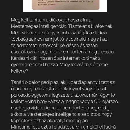
Meg kell tanítani a diákokat használni a
Mesterséges Intelligenciát. Tisztelet a kivételnek.
Mert vannak, akik ügyesen használják azt, de a
többség sajnos nem jut túl a „csináld meg a házi
feladatomat matekból” kérdésen és aztán
csodálkozik, hogy miért nem történik meg a csoda.
Kérdezni ciki, hiszen ő az Internet korának a
gyermeke és ért hozzá. Vagy legalábbis értenie
kellene?
Tanári oldalon pedig az, aki kizárólag annyit tett az
órán, hogy felolvasta a tankönyvet vagy a saját
porosodó egyetemi jegyzeteit, azokat már régen le
kellett volna hogy váltsa a magnó vagy a CD lejátszó,
esetleg a video. De ha ez nem történt meg eddig,
akkor a Mesterséges Intelligencia se biztos, hogy
képes lesz ezt az akadályt megugrani.
Mindamellett, ezt a feladatot a MI remekül el tudná