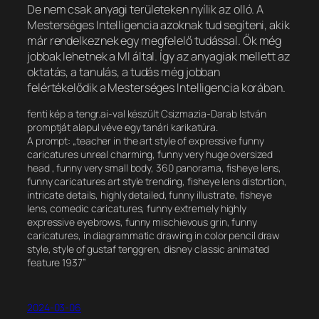
De nem csak anyagi területeken nyílik az olló. A
Mesterséges Intelligencia azoknak tud segíteni, akik
már rendelkeznek egy megfelelő tudással. Ők még
jobbak lehetnek a MI által. Így az anyagiak mellett az
oktatás, a tanulás, a tudás még jobban
felértékelődik a Mesterséges Intelligencia korában.
fenti kép a tengr.ai-val készült Csizmazia-Darab István
promptját alapul véve egy tanári karikatúra.
A prompt: „teacher in the art style of expressive funny
caricatures unreal charming, funny very huge oversized
head , funny very small body, 360 panorama, fisheye lens,
funny caricatures art style trending, fisheye lens distortion,
intricate details, highly detailed, funny illustrate, fisheye
lens, comedic caricatures, funny extremely highly
expressive eyebrows, funny mischievous grin, funny
caricatures, in diagrammatic drawing in color pencil draw
style, style of gustaf tenggren, disney classic animated
feature 1937”
2024-03-06