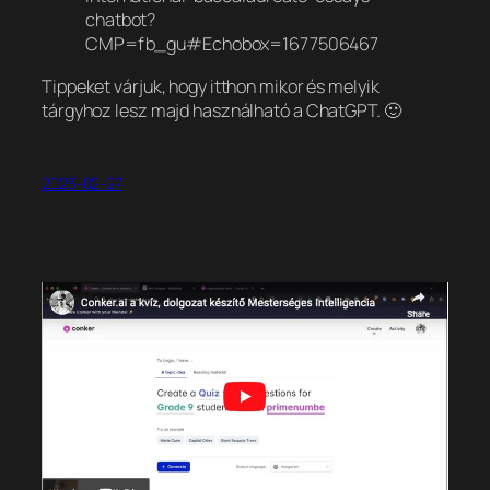
chatbot?
CMP=fb_gu#Echobox=1677506467
Tippeket várjuk, hogy itthon mikor és melyik
tárgyhoz lesz majd használható a ChatGPT. 🙂
2023-02-27