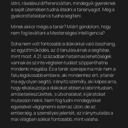
látni, ráadásul differenciáltan, mindegyik gyereknek
a saját ütemében tudná átadni a tananyagot. Még a
gyakoroltatásban is tudna segíteni.
Minek akkor mégis a tanár? Miért gondolom, hogy
nem fog leváltani a Mesterséges Intelligencia?
Soha nem volt fontosabb a diákokkal való összhang,
az együttműködés, az ő tanulásuknak a segítése,
mint most. A 21. században hatalmas lehetőségek
vannak és szinte végtelen tudást szippanthatna
mindenki magába. És a tanár szerepe ma már nem a
falu legokosabb embere, aki mindenhez ért, a tanár
ma egy olyan segítő, irányító személy, aki képes arra,
hogy elkalauzolja a diákokat ebben a labirintusban,
amibe beleszülettek, s útvonalakat, kijáratokat
mutasson nekik. Nem fog tudni mindegyikkel
egyesével végigmenni ezen az úton, de az
emberség, a személyes jelenlét, az iránymutatás a
mai világban sokkal fontosabb, mint valaha.