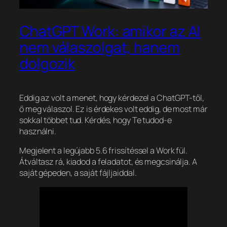
ChatGPT Work: amikor az AI
nem válaszolgat, hanem
dolgozik
Eddig az volt a menet, hogy kérdezel a ChatGPT-től,
ő meg válaszol. Ez is érdekes volt eddig, de most már
sokkal többet tud. Kérdés, hogy Te tudod-e
használni.
Megjelent a legújabb 5.6 frissítéssel a Work fül.
Átváltasz rá, kiadod a feladatot, és megcsinálja. A
saját gépeden, a saját fájljaiddal.