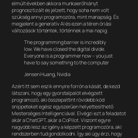
elmúlt években akkora munkaerőhiányt
prognosztizált és jelzett, hogy soha nem volt
szükség annyi programozóra, mint manapság. És
megjelent a generatív AI és ezen a téren óriási
változások történtek, történnek a mai napig.
The programming barrier is incredibly
low. We have closed the digital divide.
Everyone is a programmer now – you just
have to say something to the computer
Jensen Huang, Nvidia
Azért itt sem eszik ennyire forrón a kását, de kezd
látszani, hogy egy gyorstalpalót elvégzett
programozó, aki összepattint rövidebb kód
snippeteket egész egyszerűen helyettesíthető
Mesterséges Intelligenciával. Elvégzi ezt a feladatot
akár a ChatGPT, akár a CoPilot. Viszont egyre
nagyobb lesz az igény a képzett programozóra, aki
rendszerben tud gondolkodni. Így aki úgy érzi, hogy