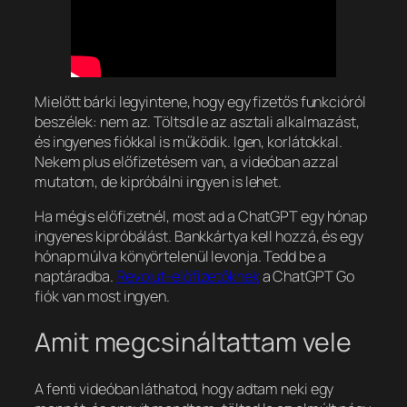
Mielőtt bárki legyintene, hogy egy fizetős funkcióról
beszélek: nem az. Töltsd le az asztali alkalmazást,
és ingyenes fiókkal is működik. Igen, korlátokkal.
Nekem plus előfizetésem van, a videóban azzal
mutatom, de kipróbálni ingyen is lehet.
Ha mégis előfizetnél, most ad a ChatGPT egy hónap
ingyenes kipróbálást. Bankkártya kell hozzá, és egy
hónap múlva könyörtelenül levonja. Tedd be a
naptáradba.
Revolut-előfizetőknek
a ChatGPT Go
fiók van most ingyen.
Amit megcsináltattam vele
A fenti videóban láthatod, hogy adtam neki egy