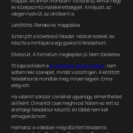
mappát, és annyit mondtam: töltsd le az elmúlt négy
év középszintű matekérettségijét. A májusit, az
idegen nyelvűt, az októberit is.
Letöltötte. Rendezve, mappákba.
Aztán jött a következő feladat: nézd át ezeket, és
készíts a mintájukra egy gyakorló feladatsort.
Elkészült. A formátum meglepően jó. Nem tökéletes.
Itt kapcsolódom a
promptolós bejegyzéshez
: nem
adtam neki szerepet, mintát viszont igen. A letöltött
feladatsorok mondták meg, milyen legyen. Ennyi
elég volt.
Ha valamit sokszor csinálnál ugyanúgy, elmentheted
skillként. Onnantól csak meghívod. Nálam ez lett az
érettségi feladatsor készítő, és többé nem kell
elmagyaráznom.
Hallhatsz a videóban még időzített feladatról,