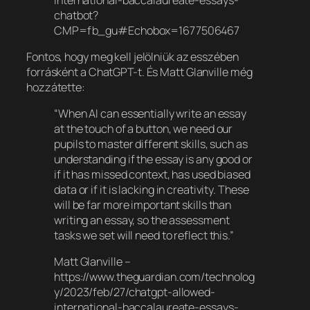
chatbot?
CMP=fb_gu#Echobox=1677506467
Fontos, hogy meg kell jelölniük az esszében
forrásként a ChatGPT-t. És Matt Glanville még
hozzátette:
“When AI can essentially write an essay
at the touch of a button, we need our
pupils to master different skills, such as
understanding if the essay is any good or
if it has missed context, has used biased
data or if it is lacking in creativity. These
will be far more important skills than
writing an essay, so the assessment
tasks we set will need to reflect this.”
Matt Glanville –
https://www.theguardian.com/technolog
y/2023/feb/27/chatgpt-allowed-
international-baccalaureate-essays-