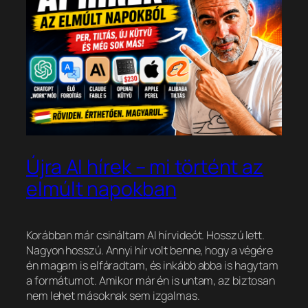
Újra AI hírek – mi történt az
elmúlt napokban
Korábban már csináltam AI hírvideót. Hosszú lett.
Nagyon hosszú. Annyi hír volt benne, hogy a végére
én magam is elfáradtam, és inkább abba is hagytam
a formátumot. Amikor már én is untam, az biztosan
nem lehet másoknak sem izgalmas.