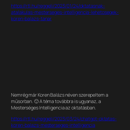
https://rtl.hu/reggeli/2023/01/24/oktatasnak-
atalakulas-mesterseges-intelligencia-lehetosegek-
koren-balazs-tanar
Nemrég már Koren Balázs néven szerepeltem a
műsorban. 🙂 A téma továbbra is ugyanaz, a
Mesterséges Intelligencia az oktatásban.
https://rtl.hu/reggeli/2023/03/24/chatgpt-oktatas-
koren-balazs-mesterseges-intelligencia