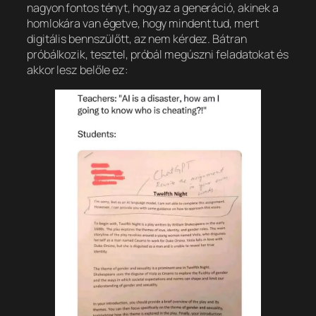
nagyon fontos tényt, hogy az a generáció, akinek a
homlokára van égetve, hogy mindent tud, mert
digitális bennszülőtt, az nem kérdez. Bátran
próbálkozik, tesztel, próbál megúszni feladatokat és
akkor lesz belőle ez: