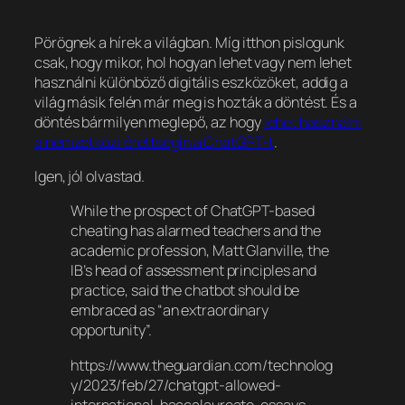
Pörögnek a hírek a világban. Míg itthon pislogunk
csak, hogy mikor, hol hogyan lehet vagy nem lehet
használni különböző digitális eszközöket, addig a
világ másik felén már meg is hozták a döntést. És a
döntés bármilyen meglepő, az hogy
lehet használni
a nemzetközi érettségin a ChatGPT-t
.
Igen, jól olvastad.
While the prospect of ChatGPT-based
cheating has alarmed teachers and the
academic profession, Matt Glanville, the
IB’s head of assessment principles and
practice, said the chatbot should be
embraced as “an extraordinary
opportunity”.
https://www.theguardian.com/technolog
y/2023/feb/27/chatgpt-allowed-
international-baccalaureate-essays-