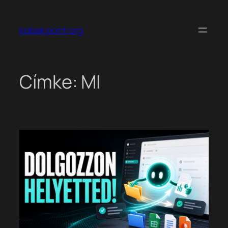
Ugrás
a
kobak pont org
tartalomhoz
Címke:
MI