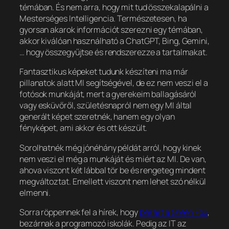
témában. És nem arra, hogy mit tud összekalapálni a
Mesterséges Intelligencia. Természetesen, ha
gyorsan akarok információt szerezni egy témában,
akkor kiválóan használható a ChatGPT, Bing, Gemini,
… hogy összegyűjtse és rendszerezze a tartalmakat.
Fantasztikus képeket tudunk készíteni ma már
pillanatok alatt MI segítségével, de ez nem veszi el a
fotósok munkáját, mert a gyerekeim ballagásáról
vagy esküvőről, születésnapról nem egy MI által
generált képet szeretnék, hanem egy olyan
fényképet, ami akkor és ott készült.
Sorolhatnék még jónéhány példát arról, hogy kinek
nem veszi el még a munkáját és miért az MI. De van,
ahova viszont két lábbal tör be és rengeteg mindent
megváltoztat. Emellett viszont nem lehet szó nélkül
elmenni.
Sorra röppennek fel a hírek, hogy
bezárt a Green Fox
,
bezárnak a programozó iskolák. Pedig az IT az