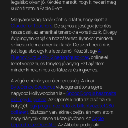
legalább olyan jó. Kérdés maradt, hogy kinek éri meg
külön fizetni a Fable 5-ért.
Magyarországi tanárként is jó látni, hogy kijött a
Claude for Teachers
. De sajnos a jóságok jelentős
része csak az amerikai tanárokra vonatkozik. Ők egy
évig ingyen kapják a hozzáférést. Ilyenkor mindenki
szívesen lenne amerikai tanár. De azért nekünk is
jött legalább egy kis lepattanó: Készült egy
AI
Fluency kurzus PK-12 pedagógusoknak
, online el
lehet végezni, és tényleg jó anyag. Ezt ajánlom
mindenkinek, nincs korlátozva és ingyenes.
A végére néhány apró érdekesség. A kínai
ByteDance Seedance
videógenerátora egyre
nagyobb Hollywoodban is –
Snoop Dogg is használta
már egy klipjéhez
. Az OpenAI kiadta az első fizikai
kütyüjét:
egy programozható kis billentyűzetet 230
dollárért
. Biztosan van, akinek bejön, én nem látom,
hogy hiánycikk lenne a közeljövőben. Az
Apple
beperelte az OpenAI-t
. Az Alibaba pedig, aki