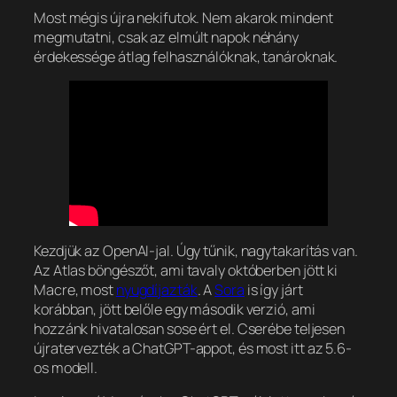
Most mégis újra nekifutok. Nem akarok mindent
megmutatni, csak az elmúlt napok néhány
érdekessége átlag felhasználóknak, tanároknak.
Kezdjük az OpenAI-jal. Úgy tűnik, nagytakarítás van.
Az Atlas böngészőt, ami tavaly októberben jött ki
Macre, most
nyugdíjazták
. A
Sora
is így járt
korábban, jött belőle egy második verzió, ami
hozzánk hivatalosan sose ért el. Cserébe teljesen
újratervezték a ChatGPT-appot, és most itt az 5.6-
os modell.