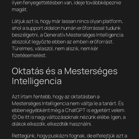
ilyen fenyegettetésben van, ideje továbbképeznie
magát.
Látjuk azt is, hogy már lassan nincs olyan platform,
ahol a support oldalon humán erőforrással tudunk
beszélgetni, a Generatív Mesterséges Intelligencia
abszolút legyőzte ebben az emberi erőforrást.
Türelmes, válaszol, nem alszik, nem kér
fizetésemelést.
Oktatás és a Mesterséges
Intelligencia
Azt írtam fentebb, hogy az oktatásban a
Mesterséges Intelligencia nem váltja le a tanárt. És
ebben egyébként még a ChatGPT is egyetért velem.
🙂 De itt is nagy változásoknak nézünk elébe. Igen, a
diákok elkezdik, elkezdték használni.
Rettegünk, hogy puskázni fognak, de elfelejtjük azt a