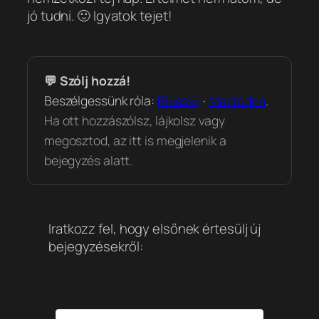
jó tudni. 🙂
Igyatok tejet!
💬 Szólj hozzá!
Beszélgessünk róla:
Bluesky
·
Mastodon
.
Ha ott hozzászólsz, lájkolsz vagy
megosztod, az itt is megjelenik a
bejegyzés alatt.
Iratkozz fel, hogy elsőnek értesülj új
bejegyzésekről: