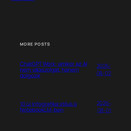
MORE POSTS
ChatGPT Work: amikor az AI
2026-
nem válaszolgat, hanem
08-02
dolgozik
2026-
10 új infografika stílus a
NotebookLM-ben
08-01