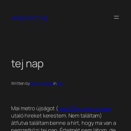
Ugrás
a
kobak pont org
tartalomhoz
tej nap
Written by
Koren Balazs
in
blog
Mai metro újságot (
web 2.0 symposiumra
utaló hireket kerestem. Nem találtam)
átfutva találtam benne a hírt, hogy ma van a
nemzetközi tej nap. Értelmét nem látom, de