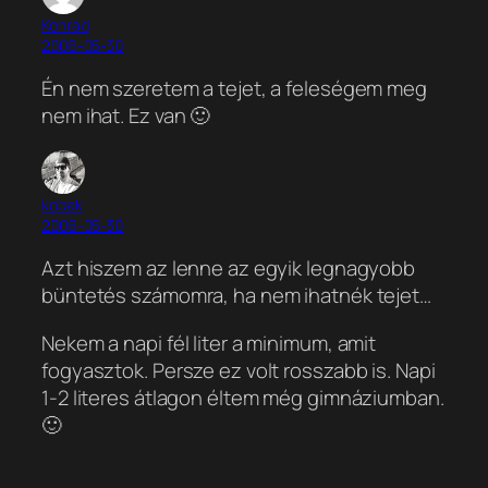
Konrad
2006-05-30
Én nem szeretem a tejet, a feleségem meg
nem ihat. Ez van 🙂
kobak
2006-05-30
Azt hiszem az lenne az egyik legnagyobb
büntetés számomra, ha nem ihatnék tejet…
Nekem a napi fél liter a minimum, amit
fogyasztok. Persze ez volt rosszabb is. Napi
1-2 literes átlagon éltem még gimnáziumban.
🙂