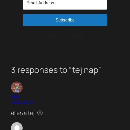
Subscribe
Built with Kit
3 responses to “tej nap”
Akos
2006-05-30
eljen a tej! 🙂