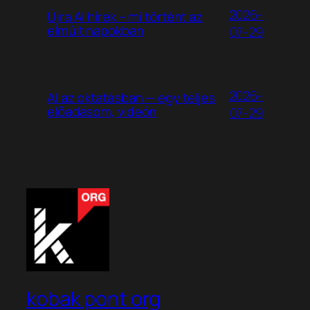
2026-
Újra AI hírek – mi történt az
elmúlt napokban
07-29
2026-
AI az oktatásban — egy teljes
előadásom, videón
07-29
kobak pont org