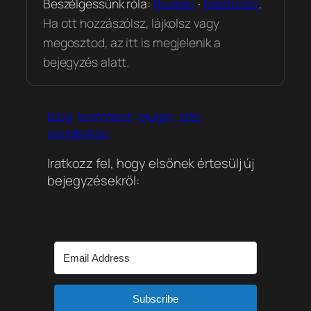
Beszélgessünk róla:
Bluesky
·
Mastodon
.
Ha ott hozzászólsz, lájkolsz vagy
megosztod, az itt is megjelenik a
bejegyzés alatt.
blog
komment
plugin
site
wordpress
Iratkozz fel, hogy elsőnek értesülj új
bejegyzésekről:
Subscribe