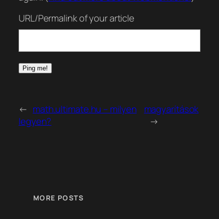
URL/Permalink of your article
←
math.ultimate.hu – milyen
magyarítások
legyen?
→
MORE POSTS