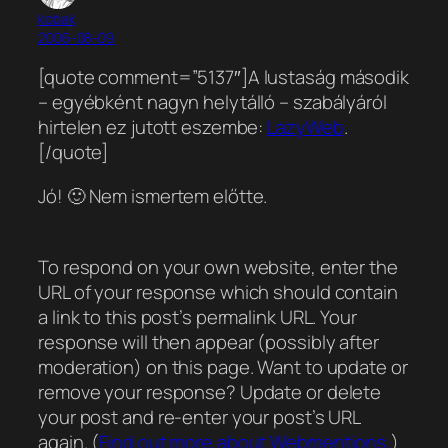
kobak
2006-08-09
[quote comment=”5137″]A lustaság második
– egyébként nagyn helytálló – szabályáról
hirtelen ez jutott eszembe:
LazyWeb
.
[/quote]
Jó! 🙂 Nem ismertem előtte.
To respond on your own website, enter the
URL of your response which should contain
a link to this post’s permalink URL. Your
response will then appear (possibly after
moderation) on this page. Want to update or
remove your response? Update or delete
your post and re-enter your post’s URL
again. (
Find out more about Webmentions.
)