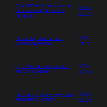
ChatGPT Work: amikor az AI
2026-
nem válaszolgat, hanem
08-02
dolgozik
2026-
10 új infografika stílus a
NotebookLM-ben
08-01
2026-
Újra AI hírek – mi történt az
elmúlt napokban
07-29
2026-
AI az oktatásban — egy teljes
előadásom, videón
07-29