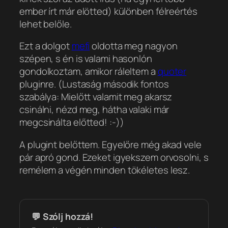
ember írt már elötted) különben félreértés
lehet belőle.
Ezt a dolgot
mefi
oldotta meg nagyon
szépen, s én is valami hasonlón
gondolkoztam, amikor ráleltem a
quoter
pluginre. (Lustaság második fontos
szabálya: Mielőtt valamit meg akarsz
csinálni, nézd meg, hátha valaki már
megcsinálta előtted! :-))
A plugint belőttem. Egyelőre még akad vele
pár apró gond. Ezeket igyekszem orvosolni, s
remélem a végén minden tökéletes lesz.
💬 Szólj hozzá!