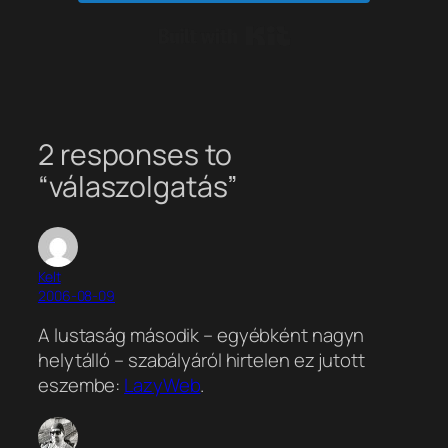
Built with Kit
2 responses to
“válaszolgatás”
Kelt
2006-08-09
A lustaság második – egyébként nagyn
helytálló – szabályáról hirtelen ez jutott
eszembe:
LazyWeb
.