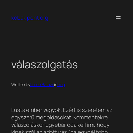
Ugrás
a
kobak pont org
tartalomhoz
válaszolgatás
Written by
Koren Balazs
in
blog
Lusta ember vagyok. Ezért is szeretem az
egyszerű megoldásokat. Kommentekre
válaszoláskor ugyebár oda kell írni, hogy
kinek szól az adott írás (ha egynél több