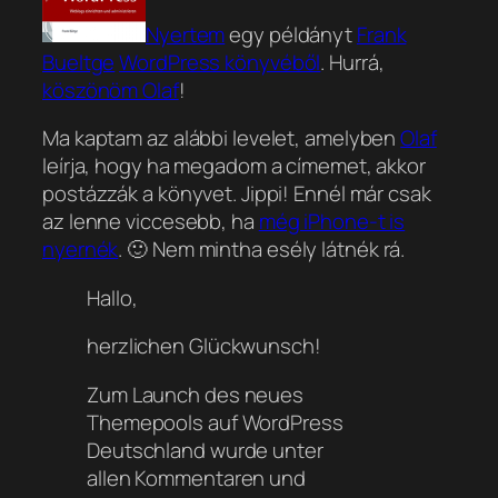
Nyertem
egy példányt
Frank
Bueltge
WordPress könyvéből
. Hurrá,
köszönöm Olaf
!
Ma kaptam az alábbi levelet, amelyben
Olaf
leírja, hogy ha megadom a címemet, akkor
postázzák a könyvet. Jippi! Ennél már csak
az lenne viccesebb, ha
még iPhone-t is
nyernék
. 🙂 Nem mintha esély látnék rá.
Hallo,
herzlichen Glückwunsch!
Zum Launch des neues
Themepools auf WordPress
Deutschland wurde unter
allen Kommentaren und