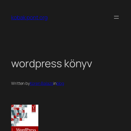
Ugrás
a
kobak pont org
tartalomhoz
wordpress könyv
Written by
Koren Balazs
in
blog