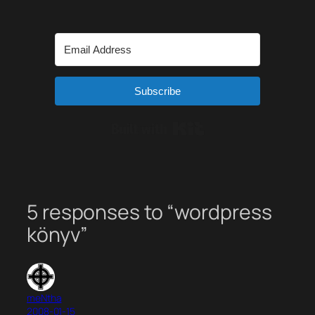
Subscribe
Built with Kit
5 responses to “wordpress
könyv”
meNtha
2008-01-15