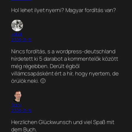
Hol lehet ilyet nyerni? Magyar fordítás van?
kobak
2008-01-15
Nincs fordítás, s a wordpress-deutschland
hírdetett ki 5 darabot a kommentelők között
még régebben. Derült égből
villámcsapásként ért a hír, hogy nyertem, de
örülök neki. 🙂
Frank
2008-01-16
Herzlichen Glückwunsch und viel Spaß mit
dem Buch.