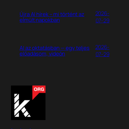
2026-
Újra AI hírek – mi történt az
elmúlt napokban
07-29
2026-
AI az oktatásban — egy teljes
előadásom, videón
07-29