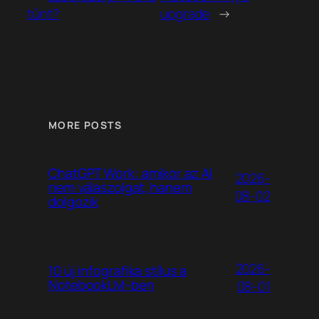
tűnt?
upgrade
→
MORE POSTS
ChatGPT Work: amikor az AI
2026-
nem válaszolgat, hanem
08-02
dolgozik
2026-
10 új infografika stílus a
NotebookLM-ben
08-01