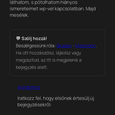
láthatom, s pótolhatom hiányos
ismereteimet wp-vel kapcsolatban. Majd
mesélek.
💬 Szólj hozzá!
Beszélgessünk róla:
Bluesky
·
Mastodon
.
Ha ott hozzászólsz, lájkolsz vagy
megosztod, az itt is megjelenik a
bejegyzés alatt.
wordpress
Iratkozz fel, hogy elsőnek értesülj új
bejegyzésekről: