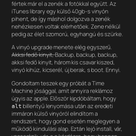
fértek már el a zenék a fotókkal együtt. Az
iTunes library egy külső 40gb-s vinyón
pihent, de így máshol dolgozva a zenék
nehézkesen voltak elérhetőek. Zene nélkül
pedig az élet szomorú, egyhangú és szürke.
A vinyó upgrade menete elég egyszerű.
Akksi fedő kinyit,
Backup, backup, backup,
akksi fedő kinyit, három kis csavar kiszed,
vinyó kihúz, kicserél, új berak, s boot. Ennyi.
Gondoltam teszek egy próbát a Time
Machine jósággal, amit annyira reklámoz
úgyis az apple. Először kipdóbáltam, hogy
billentyű lenyomása után az eredeti
alt
immáron külső vinyóról elindítom a
rendszert, hogy gond esetén meglegyen a
működő kiindulási alap. Eztán lejó install, vár,