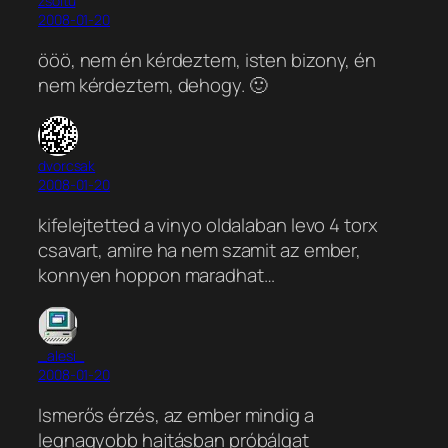
zsoltu
2008-01-20
ööö, nem én kérdeztem, isten bizony, én
nem kérdeztem, dehogy. 🙂
dvorcsak
2008-01-20
kifelejtetted a vinyo oldalaban levo 4 torx
csavart, amire ha nem szamit az ember,
konnyen hoppon maradhat…
_alesi_
2008-01-20
Ismerős érzés, az ember mindig a
legnagyobb hajtásban próbálgat