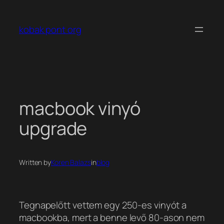
Ugrás
a
kobak pont org
tartalomhoz
macbook vinyó
upgrade
Written by
Koren Balazs
in
blog
Tegnapelőtt vettem egy 250-es vinyót a
macbookba, mert a benne levő 80-ason nem