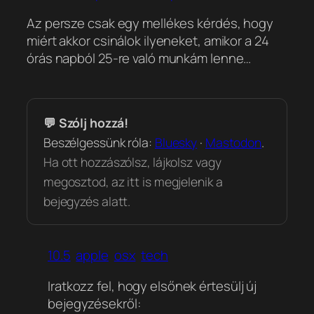
Az persze csak egy mellékes kérdés, hogy
miért akkor csinálok ilyeneket, amikor a 24
órás napból 25-re való munkám lenne…
💬 Szólj hozzá!
Beszélgessünk róla:
Bluesky
·
Mastodon
.
Ha ott hozzászólsz, lájkolsz vagy
megosztod, az itt is megjelenik a
bejegyzés alatt.
10.5
apple
osx
tech
Iratkozz fel, hogy elsőnek értesülj új
bejegyzésekről: