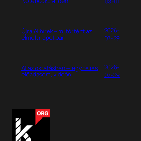
NotebookLM-ben
08-01
2026-
Újra AI hírek – mi történt az
elmúlt napokban
07-29
2026-
AI az oktatásban — egy teljes
előadásom, videón
07-29