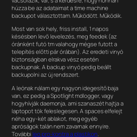
vacsorázik, vár, s a kérdésre, hogy honnan
húzza be az adataimat a time machine
backupot választottam. Működött. Működik.
Most van sok hely, friss install, 1 napos
késésben levő levelezés, meg feedek (az
óránként futó tm valahogy mégse futott a
telepítés előtti pár órában). Az eredeti vinyó
biztonságban elrakva vész esetén
backupnak. A backup vinyó pedig beállt
backupolni az új rendszert.
A leónak nálam egy nagyon idegesítő baja
van, ez pedig a Spotlight mdlogger, vagy
hogyhívják daemonja, ami szanaszét hajtja a
laptopot tök feleslegesen. A spaces elfelejt
néha egy-két ablakot, meg egyéb
apróságok talán nem zavarnak ennyire.
További
leo pro-kontra a plastikon
.