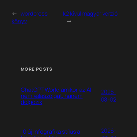
←
wordpress
k2 kívül magyar verzió
könyv
→
MORE POSTS
ChatGPT Work: amikor az AI
2026-
nem válaszolgat, hanem
08-02
dolgozik
2026-
10 új infografika stílus a