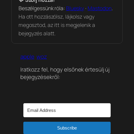
Beszélgessünk róla:
Bluesky
·
Mastodon
.
Ha ott hozzászólsz, lájkolsz vagy
megosztod, az itt is megjelenik a
bejegyzés alatt.
apple
woz
Iratkozz fel, hogy elsőnek értesülj új
bejegyzésekről:
Subscribe