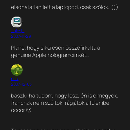
eladhatatlan lett a laptopod. csak szólok. :)))
_alesi_
2007-11-29
Pláne, hogy sikeresen összefirkálta a
genuine Apple hologramcimkét…
ricsi
2007-12-05
baszki, ha tudom, hogy lesz, én is elmegyek.
francnak nem szóltok, rágjátok a fülembe
öccör 🙂