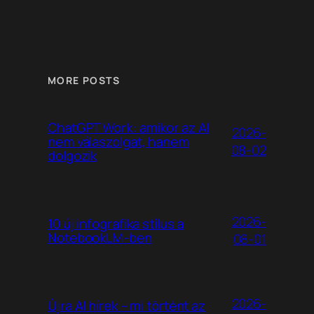
MORE POSTS
ChatGPT Work: amikor az AI
2026-
nem válaszolgat, hanem
08-02
dolgozik
2026-
10 új infografika stílus a
NotebookLM-ben
08-01
2026-
Újra AI hírek – mi történt az