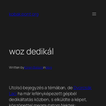
Ugrás
a
kobak pont org
tartalomhoz
woz dedikál
Written by
Koren Balazs
in
blog
Utolsó bejegyzés a témában, de
Dvorcsák
Laci
ha már lefényképezett gépbél
dedikáltatás közben, s elküldte a képet,
köszönettel megmutatom Nektek: