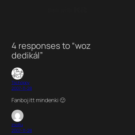
Built with Kit
4 responses to “woz
dedikál”
Tschöppy
2007-11-28
Fanboj itt mindenki 🙂
zsoltu
2007-11-28