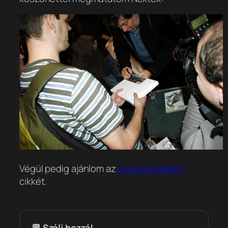
Végül pedig ajánlom az
origó techbázis
cikkét.
💬 Szólj hozzá!