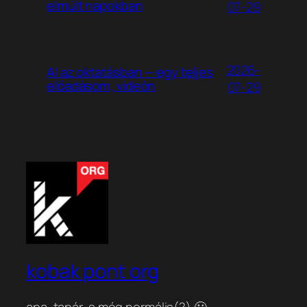
elmúlt napokban
07-29
2026-
AI az oktatásban — egy teljes
előadásom, videón
07-29
kobak pont org
apa, tanár, s még normális(?) 🙂