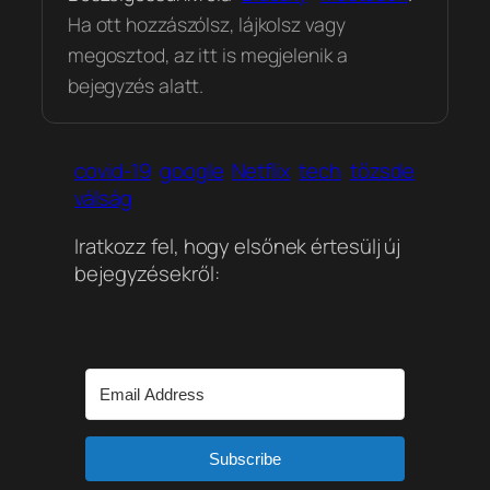
Ha ott hozzászólsz, lájkolsz vagy
megosztod, az itt is megjelenik a
bejegyzés alatt.
covid-19
google
Netflix
tech
tőzsde
válság
Iratkozz fel, hogy elsőnek értesülj új
bejegyzésekről:
Subscribe