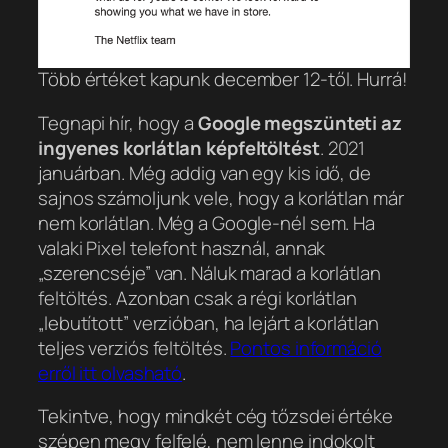
Több értéket kapunk december 12-től. Hurrá!
Tegnapi hír, hogy a
Google megszünteti az
ingyenes korlátlan képfeltöltést
. 2021
januárban. Még addig van egy kis idő, de
sajnos számoljunk vele, hogy a korlátlan már
nem korlátlan. Még a Google-nél sem. Ha
valaki Pixel telefont használ, annak
„szerencséje” van. Náluk marad a korlátlan
feltöltés. Azonban csak a régi korlátlan
„lebutított” verzióban, ha lejárt a korlátlan
teljes verziós feltöltés.
Pontos információ
erről itt olvasható
.
Tekintve, hogy mindkét cég tőzsdei értéke
szépen megy felfelé, nem lenne indokolt