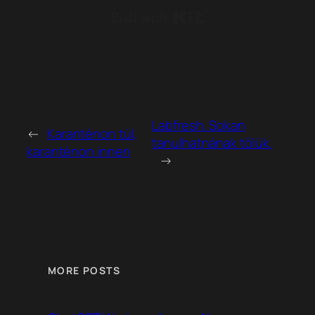
Built with Kit
Labfresh. Sokan
←
Karanténon túl,
tanulhatnának tőlük.
karanténon innen
→
MORE POSTS