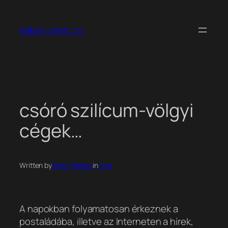
Ugrás
a
kobak pont org
tartalomhoz
csóró szilícum-völgyi
cégek…
Written by
Koren Balazs
in
blog
A napokban folyamatosan érkeznek a
postaládába, illetve az Interneten a hírek,