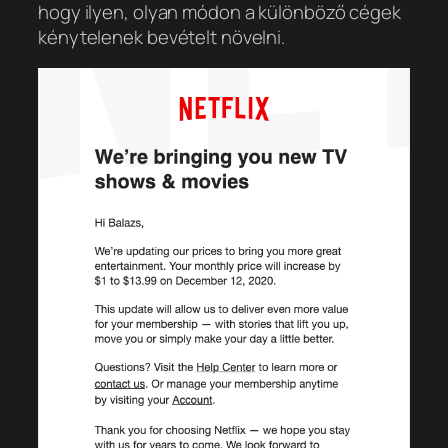
hogy ilyen, olyan módon a különböző cégek
kénytelenek bevételt növelni.