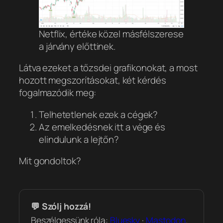
Netflix, értéke közel másfélszerese
a járvány előttinek.
Látva ezeket a tőzsdei grafikonokat, a most
hozott megszorításokat, két kérdés
fogalmazódik meg:
Telhetetlenek ezek a cégek?
Az emelkedésnek itt a vége és
elindulunk a lejtőn?
Mit gondoltok?
💬 Szólj hozzá!
Beszélgessünk róla:
Bluesky
·
Mastodon
.