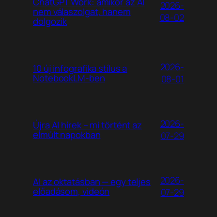
ChatGPT Work: amikor az AI
2026-
nem válaszolgat, hanem
08-02
dolgozik
2026-
10 új infografika stílus a
NotebookLM-ben
08-01
2026-
Újra AI hírek – mi történt az
elmúlt napokban
07-29
2026-
AI az oktatásban — egy teljes
előadásom, videón
07-29