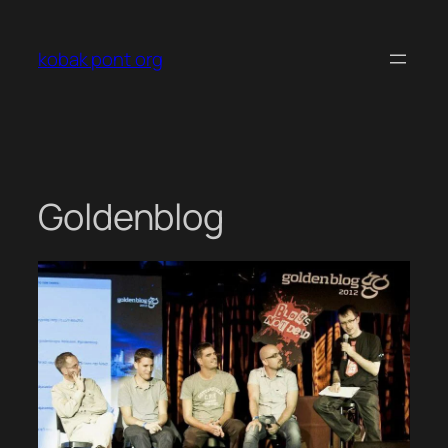
Ugrás
a
kobak pont org
tartalomhoz
Goldenblog