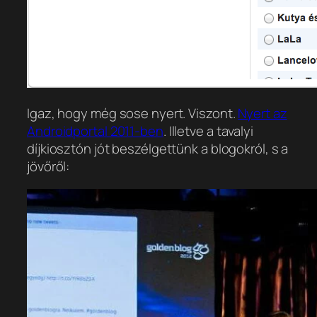
Igaz, hogy még sose nyert. Viszont.
Nyert az
Androidportal 2011-ben
. Illetve a tavalyi
díjkiosztón jót beszélgettünk a blogokról, s a
jövőről: