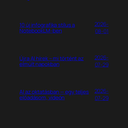
2026-
10 új infografika stílus a
NotebookLM-ben
08-01
2026-
Újra AI hírek – mi történt az
elmúlt napokban
07-29
2026-
AI az oktatásban — egy teljes
előadásom, videón
07-29