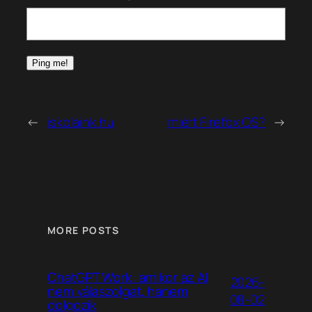
←
iskolaink.hu
miért Firefox OS?
→
MORE POSTS
ChatGPT Work: amikor az AI
2026-
nem válaszolgat, hanem
08-02
dolgozik