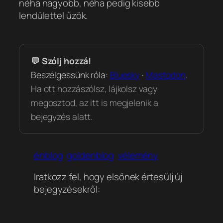
néha nagyobb, néha pedig kisebb
lendülettel űzök.
💬 Szólj hozzá!
Beszélgessünk róla:
Bluesky
·
Mastodon
.
Ha ott hozzászólsz, lájkolsz vagy
megosztod, az itt is megjelenik a
bejegyzés alatt.
énblog
goldenblog
vélemény
Iratkozz fel, hogy elsőnek értesülj új
bejegyzésekről: