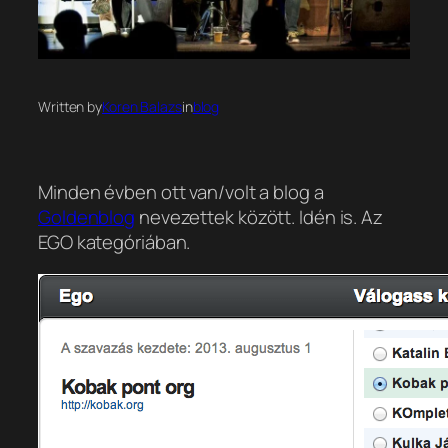
Written by
Koren Balazs
in
blog
Minden évben ott van/volt a blog a
Goldenblog
nevezettek között. Idén is. Az
EGO kategóriában.