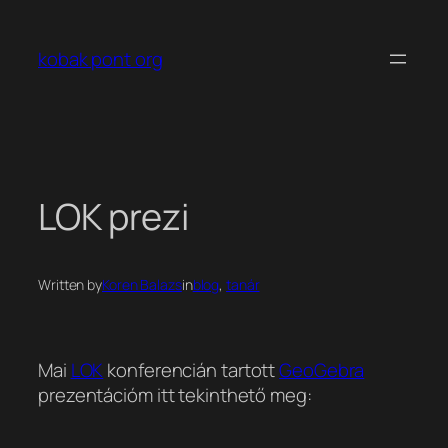
Ugrás
a
kobak pont org
tartalomhoz
LOK prezi
Written by
Koren Balazs
in
blog
, 
tanár
Mai
LOK
konferencián tartott
GeoGebra
prezentációm itt tekinthető meg: