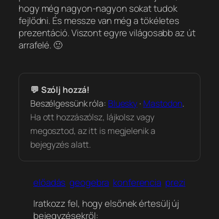
hogy még nagyon-nagyon sokat tudok
fejlődni. És messze van még a tökéletes
prezentáció. Viszont egyre világosabb az út
arrafelé. 🙂
💬 Szólj hozzá!
Beszélgessünk róla:
Bluesky
·
Mastodon
.
Ha ott hozzászólsz, lájkolsz vagy
megosztod, az itt is megjelenik a
bejegyzés alatt.
előadás
geogebra
konferencia
prezi
Iratkozz fel, hogy elsőnek értesülj új
bejegyzésekről: