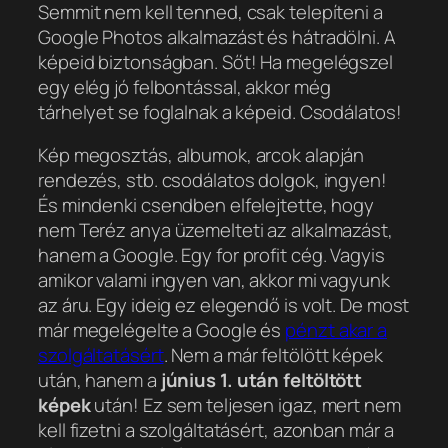
Semmit nem kell tenned, csak telepíteni a
Google Photos alkalmazást és hátradölni. A
képeid biztonságban. Sőt! Ha megelégszel
egy elég jó felbontással, akkor még
tárhelyet se foglalnak a képeid. Csodálatos!
Kép megosztás, albumok, arcok alapján
rendezés, stb. csodálatos dolgok, ingyen!
És mindenki csendben elfelejtette, hogy
nem Teréz anya üzemelteti az alkalmazást,
hanem a Google. Egy for profit cég. Vagyis
amikor valami ingyen van, akkor mi vagyunk
az áru. Egy ideig ez elegendő is volt. De most
már megelégelte a Google és
pénzt akar a
szolgáltatásért
. Nem a már feltölött képek
után, hanem a
június 1. után feltöltött
képek
után! Ez sem teljesen igaz, mert nem
kell fizetni a szolgáltatásért, azonban már a