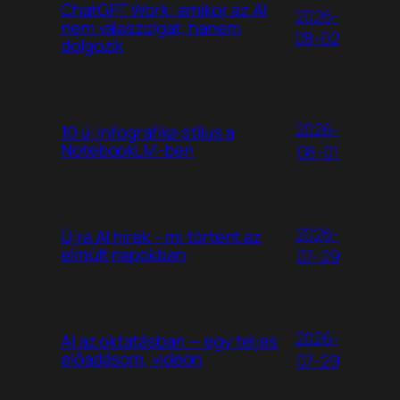
ChatGPT Work: amikor az AI
2026-
nem válaszolgat, hanem
08-02
dolgozik
2026-
10 új infografika stílus a
NotebookLM-ben
08-01
2026-
Újra AI hírek – mi történt az
elmúlt napokban
07-29
2026-
AI az oktatásban — egy teljes
előadásom, videón
07-29