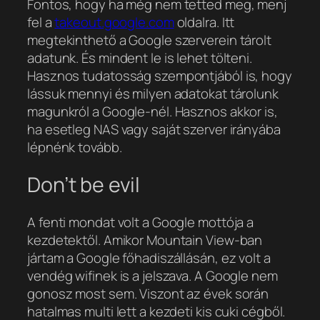
Fontos, hogy ha még nem tetted meg, menj
fel a
takeout.google.com
oldalra. Itt
megtekinthető a Google szerverein tárolt
adatunk. És mindent le is lehet tölteni.
Hasznos tudatosság szempontjából is, hogy
lássuk mennyi és milyen adatokat tárolunk
magunkról a Google-nél. Hasznos akkor is,
ha esetleg NAS vagy saját szerver irányába
lépnénk tovább.
Don’t be evil
A fenti mondat volt a Google mottója a
kezdetektől. Amikor Mountain View-ban
jártam a Google főhadiszállásán, ez volt a
vendég wifinek is a jelszava. A Google nem
gonosz most sem. Viszont az évek során
hatalmas multi lett a kezdeti kis cuki cégből.