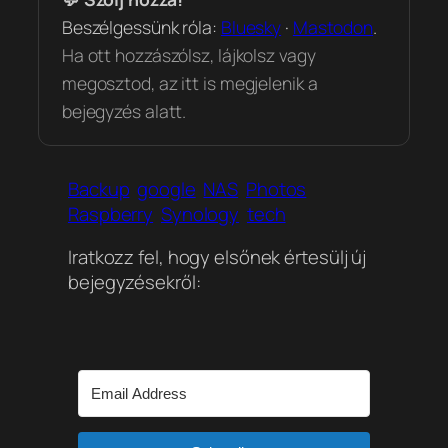
Beszélgessünk róla:
Bluesky
·
Mastodon
.
Ha ott hozzászólsz, lájkolsz vagy
megosztod, az itt is megjelenik a
bejegyzés alatt.
Backup
google
NAS
Photos
Raspberry
Synology
tech
Iratkozz fel, hogy elsőnek értesülj új
bejegyzésekről: