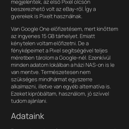
megjelentek, az első Pixel olcsón
beszerezhető volt az eBay-ről. Így a
gyerekek is Pixelt használnak.
Van Google One előfizetésem, mert kinőttem
az ingyenes 15 GB tárhelyet. Emiatt
kénytelen voltam előfizetni. De a
fényképeimet a Pixel segítségével teljes
méretben tárolom a Google-nél. Ezenkívül
minden adatom lokálban a házi NAS-on is le
van mentve. Természetesen nem
szükséges mindhármat egyszerre
alkalmazni, illetve van egyéb alternatíva is.
Ezeket kipróbáltam, használom, jó szívvel
tudom ajánlani.
Adataink