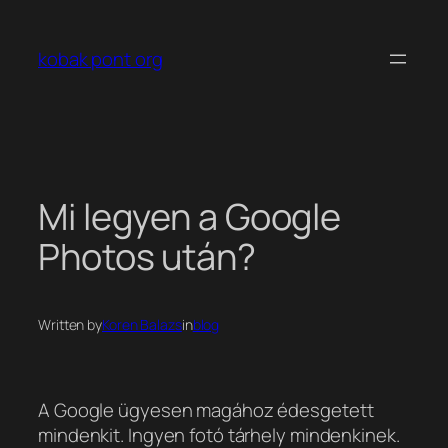
Ugrás
a
kobak pont org
tartalomhoz
Mi legyen a Google
Photos után?
Written by
Koren Balazs
in
blog
A Google ügyesen magához édesgetett
mindenkit. Ingyen fotó tárhely mindenkinek.