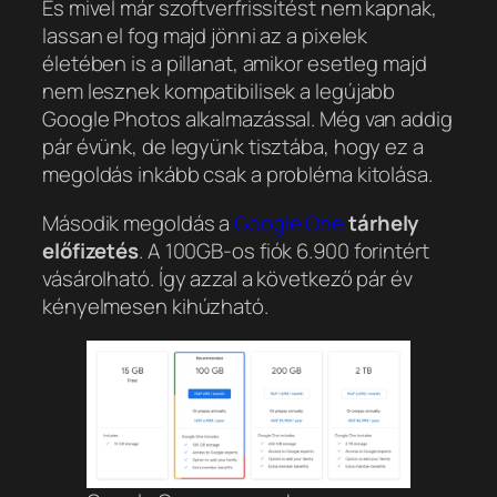
És mivel már szoftverfrissítést nem kapnak,
lassan el fog majd jönni az a pixelek
életében is a pillanat, amikor esetleg majd
nem lesznek kompatibilisek a legújabb
Google Photos alkalmazással. Még van addig
pár évünk, de legyünk tisztába, hogy ez a
megoldás inkább csak a probléma kitolása.
Második megoldás a
Google One
tárhely
előfizetés
. A 100GB-os fiók 6.900 forintért
vásárolható. Így azzal a következő pár év
kényelmesen kihúzható.