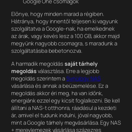
Google One csomagok
Előnye, hogy minden marad a régiben.
Hátránya, hogy innentől teljesen ki vagyunk
szolgáltatva a Google-nak, ha emelkednek
az árak, vagy kevés lesz a 100 GB, akkor majd
megyünk nagyobb csomagra, s maradunk a
szolgáltatásba bebetonozva.
A harmadik megoldás
saját tárhely
megoldás
választása. Erre a legjobb
megoldás szerintem a
Synology NAS
vásárlása és annak a beüzemelése. Ez a
megoldás akkor éri meg, ha van időnk,
energiánk ezzel egy kicsit foglalkozni. Be kell
állítani a NAS-t otthonra, ráadásul a kezdeti
ár, amivel el tudunk indulni, jóval nagyobb,
mint a Google tárhely megvásárlása. Egy NAS
+ merevlemezek vásárlása százezres